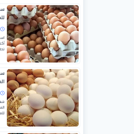
لل
ا
تحق
سع
ال
ا
شهد
للم