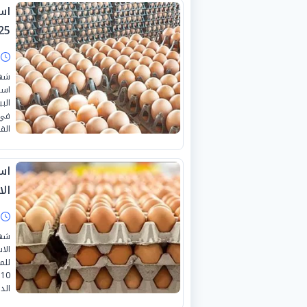
25
ا
است
في 
القا
اس
الا
ا
الا
الد