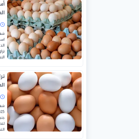
ال
ا
است
الد
البيض ا
ترا
ال
ا
لتص
التج