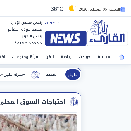
36°C
الخميس 06 أغسطس 2026
رئيس مجلس الإدارة
محمد جودة الشاعر
رئيس التحرير
د.محمد طعيمة
سياسة
حوادث
رياضة
الفن
مرأة ومنوعات
اقت
عاجل
لى 14 شخصًا
«تحرك عاجل».. وزير العمل يتابع تداعيا
احتياجات السوق المحلي age 5