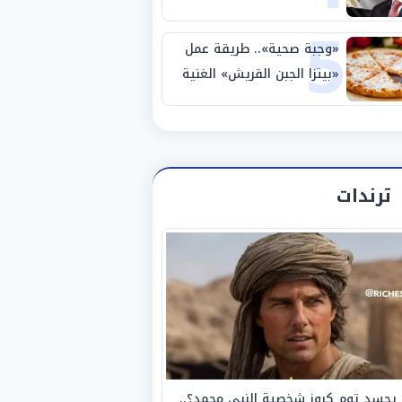
5
نصف نهائي كأس العالم
«وجبة صحية».. طريقة عمل
«بيتزا الجبن القريش» الغنية
بالبروتين
ترندات
يجسد توم كروز شخصية النبي محمد؟..