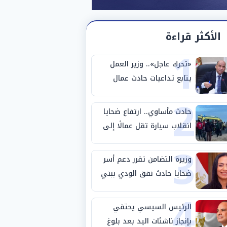
الأكثر قراءة
1
«تحرك عاجل».. وزير العمل
يتابع تداعيات حادث عمال
2
طريق بني سويف الصحراوي
حادث مأساوي.. ارتفاع ضحايا
انقلاب سيارة تقل عمالًا إلى
3
14 شخصًا
وزيرة التضامن تقرر دعم أسر
ضحايا حادث نفق الودي ببني
4
سويف
الرئيس السيسي يحتفي
بإنجاز ناشئات اليد بعد بلوغ