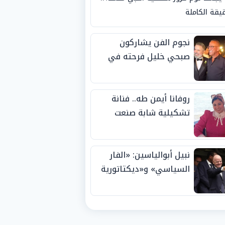
يقة الكاملة
نجوم الفن يشاركون
صبحي خليل فرحته في
حفل زفاف ابنته
روفانا أيمن طه.. فنانة
تشكيلية شابة صنعت
اسمها بالإبداع وحصدت
الجوائز منذ الصغر
نبيل أبوالياسين: «الفار
السياسي» و«ديكتاتورية
الميم» يدفنان «نزاهة
الفيفا».. وإقالة
«إنفانتينو» باتت حتمية