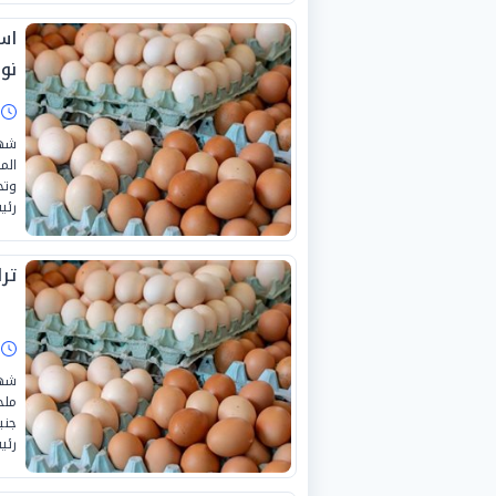
نوفم
ا
الم
وتح
رئي
تر
ا
رئي