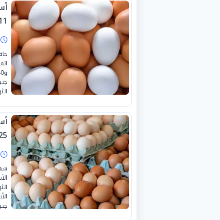
1-2025
ا
جني
الث
25
ا
الأ
الث
جني