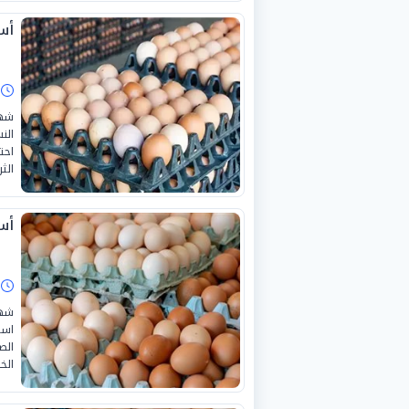
أسعا
ا
الن
احت
الث
أسع
ا
است
الص
الخ