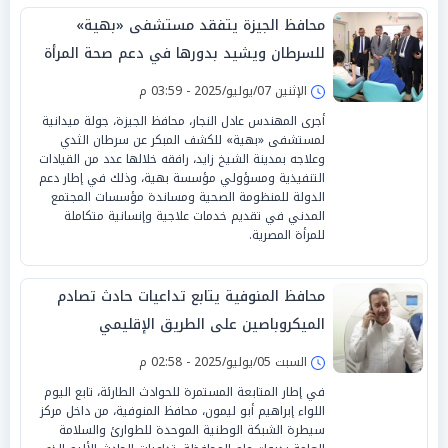
محافظ الجيزة يتفقد مستشفى «بهية»
للسرطان ويشيد بدورها في دعم صحة المرأة
الإثنين 07/يوليو/2025 - 03:59 م
أجرى المهندس عادل النجار، محافظ الجيزة، جولة ميدانية
لمستشفى «بهية» للكشف المبكر عن سرطان الثدي
وعلاجه بمدينة الشيخ زايد، رافقه خلالها عدد من القيادات
التنفيذية ومسؤولي مؤسسة بهية، وذلك في إطار دعم
الدولة للمنظومة الصحية ومساندة مؤسسات المجتمع
المدني في تقديم خدمات علاجية وإنسانية متكاملة
للمرأة المصرية.
محافظ المنوفية يتابع تداعيات حادث تصادم
الميكروباصين على الطريق الإقليمي
السبت 05/يوليو/2025 - 02:58 م
في إطار المتابعة المستمرة للحوادث الطارئة، تابع اليوم
اللواء إبراهيم أبو ليمون، محافظ المنوفية، من داخل مركز
سيطرة الشبكة الوطنية الموحدة للطوارئ والسلامة