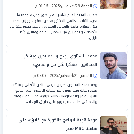
الجمعة 29/أغسطس/2025 - 01:36 م
ظهرت الفنانة إلهام شاهين في صور جديدة جمعتها
بجراح القلب العالمي الدكتور مجدي يعقوب ووزير الصحة،
خلال سهرة خاصة بالساحل الشمالي، وسط حضور عدد من
الأصدقاء والمقربين من شخصيات عامة وفنانين وأطباء
بارزين.
محمد الشناوي يودع والده بحزن ويشكر
الجماهير.. «شكرا لكل من واساني»
الخميس 21/أغسطس/2025 - 07:09 م
وجه محمد الشناوي، حارس مرمى النادي الأهلي ومنتخب
مصر، رسالة شكر مؤثرة عبر حسابه الرسمي على موقع
تبادل الصور والفيديوهات «إنستجرام»، وذلك عقب وفاة
والده في حادث سير مروع على طريق الواحات.
عودة قوية لبرنامج «الكورة مع فايق» على
شاشة MBC مصر