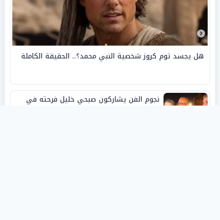
هل يجسد توم كروز شخصية النبي محمد؟.. الحقيقة الكاملة
نجوم الفن يشاركون صبحي خليل فرحته في
حفل زفاف ابنته
روفانا أيمن طه.. فنانة تشكيلية شابة صنعت
اسمها بالإبداع وحصدت الجوائز منذ الصغر
نبيل أبوالياسين: «الفار السياسي»