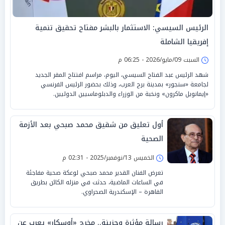
الرئيس السيسي: الاستثمار بالبشر مفتاح تحقيق تنمية
إفريقيا الشاملة
السبت 09/مايو/2026 - 06:25 م
شهد الرئيس عبد الفتاح السيسي، اليوم، مراسم افتتاح المقر الجديد
لجامعة «سنجور» بمدينة برج العرب، وذلك بحضور الرئيس الفرنسي
«إيمانويل ماكرون» ونخبة من الوزراء والدبلوماسيين الدوليين.
أول تعليق من شقيق محمد صبحي بعد الأزمة
الصحية
الخميس 13/نوفمبر/2025 - 02:31 م
تعرض الفنان القدير محمد صبحي لوعكة صحية مفاجئة
في الساعات الماضية، حدثت في منزله الكائن بطريق
القاهرة – الإسكندرية الصحراوي.
رسالة مؤثرة وحزينة.. مخرج «أوسكار» يعرب عن