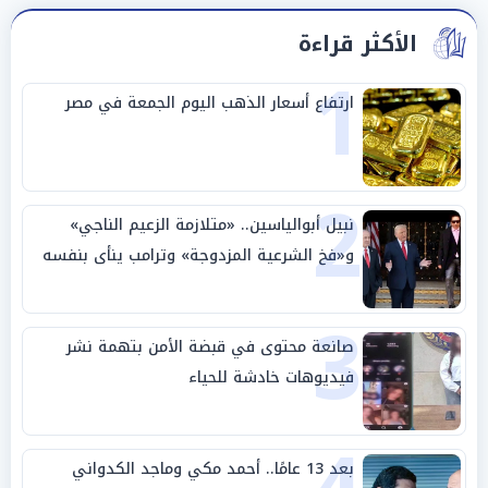
الأكثر قراءة
1
ارتفاع أسعار الذهب اليوم الجمعة في مصر
2
نبيل أبوالياسين.. «متلازمة الزعيم الناجي»
و«فخ الشرعية المزدوجة» وترامب ينأى بنفسه
وحليفه في «ميتم استراتيجي»
3
صانعة محتوى في قبضة الأمن بتهمة نشر
فيديوهات خادشة للحياء
بعد 13 عامًا.. أحمد مكي وماجد الكدواني