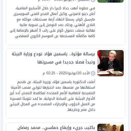
في خطوة أنهت جدلا كبيرا دار خلال الأسابيع الماضية،
أعلن دينو لامبرتي، وكيل أعمال المدير الفني السويسري
مارسيل كولر، رسميًا انتهاء أزمة مستحقات موكله مع
النادي الأهلي، وذلك بعد التوصل إلى تسوية مالية
نهائية شملت حصول كولر على راتب 3 أشهر بالإضافة إلى
كافة مكافآته المستحقة عن الموسم الكروي المنقضي.
برسالة مؤثرة.. ياسمين فؤاد تودع وزارة البيئة
وتبدأ فصلا جديدا في مسيرتها
الأحد 20/يوليو/2025 - 02:25 م
أعلنت الدكتورة ياسمين فؤاد، وزيرة البيئة، عن تقديم
استقالتها من منصبها، بعد اختيارها لتولي منصب الأمينة
التنفيذية لاتفاقية الأمم المتحدة لمكافحة التصحر، أحد أبرز
الأدوار البيئية على الساحة الدولية، ما يُعد تتويجًا لمسيرة
من العمل الدؤوب والإنجازات المتعددة في المجال البيئي
داخل مصر وخارجها.
بكليب جريء وإيقاع حماسي.. محمد رمضان