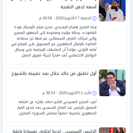
أسفه لدفن التقنية
الجمعة 17/أكتوبر/2025 - 03:58 م
وجه المخرج هشام الرشيدي، مخرج فيلم «أوسكار عودة
الماموث»، رسالة مؤثرة ومفتوحة إلى الجمهور المصري
وإلى شركات العرض السينمائي، عبر فيها عن سعادته
الغامرة بالإقبال الجماهيري غير المسبوق على الفيلم في
أيامه الأولى، مؤكداً أن التعليقات الإيجابية على وسائل
التواصل الاجتماعي تُعد «فخراً كبيراً» لفريق العمل.
أول تعليق من خالد جلال بعد تعيينه بالشيوخ
الأحد 12/أكتوبر/2025 - 05:53 م
أعرب المخرج المسرحي الكبير «خالد جلال» عن امتنانه
العميق للرئيس عبد الفتاح السيسي بعد صدور القرار
الجمهوري بتعيينه «عضواً بمجلس الشيوخ» المصري.
الرئيس السيسي.. لدينا إخلاص بمسارنا وثقة