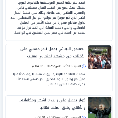
شهد مقر نقابة المهن الموسيقية بالقاهرة، اليوم،
اجتماعًا مهمًا جمع بين النقيب الفنان مصطفى كامل،
والمطرب اللبناني راغب علامة، وذلك على خلفية الجدل
الكبير الذي أثير مؤخرًا عبر مواقع التواصل الاجتماعي، بعد
تداول مقاطع مصورة من حفله الأخير في الساحل
الشمالي، والتي دفعت النقابة إلى اتخاذ قرار مؤقت
بمنعه من الغناء في مصر لحين التحقيق في الواقعة.
الجمهور اللبناني يحمل تامر حسني على
الأكتاف في مشهد احتفالي مهيب
السبت 09/أغسطس/2025 - 04:38 م
شهدت العاصمة اللبنانية بيروت، مساء اليوم، حدثًا فنيًا
مميزًا مع وصول النجم المصري تامر حسني استعدادًا
لإحياء حفله الغنائي المنتظر.
كولر يحصل على راتب 3 أشهر ومكافآته..
والأهلي يغلق الملف نهائيا
الخميس 31/يوليو/2025 - 06:01 م