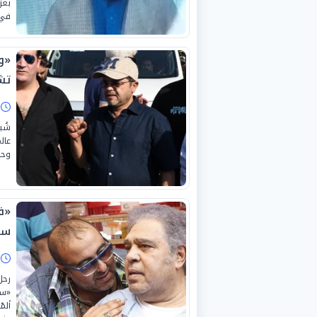
بعز
في 
«ود
تش
ا
شُي
عال
وحا
«ف
سام
ا
رحل
«سا
ألم