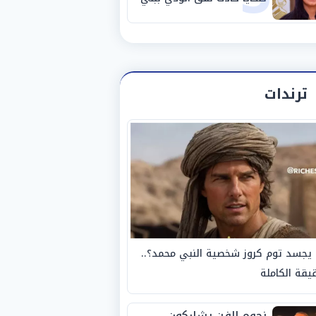
سويف
ترندات
يجسد توم كروز شخصية النبي محمد؟..
يقة الكاملة
نجوم الفن يشاركون