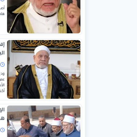
أصد
هاش
إق
الي
ا
ودع
عمر
أكتوبر
الإ
ها
ا