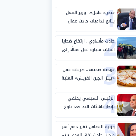
1
«تحرك عاجل».. وزير العمل
يتابع تداعيات حادث عمال
2
طريق بني سويف الصحراوي
حادث مأساوي.. ارتفاع ضحايا
انقلاب سيارة تقل عمالًا إلى
3
14 شخصًا
«وجبة صحية».. طريقة عمل
«بيتزا الجبن القريش» الغنية
4
بالبروتين
الرئيس السيسي يحتفي
بإنجاز ناشئات اليد بعد بلوغ
5
نصف نهائي كأس العالم
وزيرة التضامن تقرر دعم أسر
ضحايا حادث نفق الودي ببني