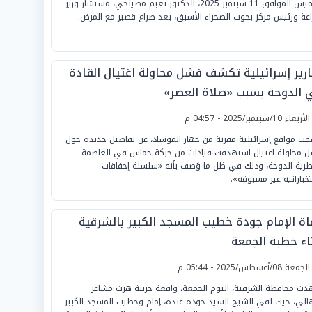
الخميس الموافق 11 سبتمبر 2025، الدكتور نعيم مصيلحي، مستشار وزير
راعة ورئيس مركز بحوث الصحراء الأسبق، بعد صراع قصير مع المرض.
ارير إسرائيلية تكشف فشل محاولة اغتيال القادة
 الدوحة بسبب «صلاة العصر»
لأربعاء 10/سبتمبر/2025 - 04:57 م
ت مواقع إسرائيلية مقربة من جهاز الموساد، عن تفاصيل جديدة حول
 محاولة اغتيال استهدفت قيادات من حركة حماس في العاصمة
طرية الدوحة، وذلك في ظل ما وُصف بأنه «سلسلة إخفاقات
خباراتية غير مسبوقة».
اة الإمام جودة خطيب المسجد الكبير بالشرقية
ناء خطبة الجمعة
لجمعة 08/أغسطس/2025 - 05:44 م
ت محافظة الشرقية، اليوم الجمعة، واقعة حزينة هزت مشاعر
هالي، حيث لقي الشيخ السيد جودة عبده، إمام وخطيب المسجد الكبير