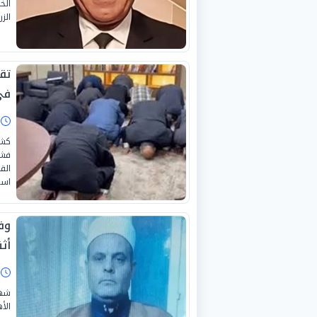
الز
تق
في
ا
كشف
فشل
الق
است
وف
أث
ا
شهد
الأ