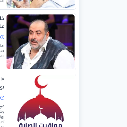
بشكل
خا
عل
ا
«سا
الم
يوليو 025
ا
في 
أدا