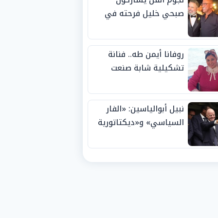
صبحي خليل فرحته في
حفل زفاف ابنته
روفانا أيمن طه.. فنانة
تشكيلية شابة صنعت
اسمها بالإبداع وحصدت
الجوائز منذ الصغر
نبيل أبوالياسين: «الفار
السياسي» و«ديكتاتورية
الميم» يدفنان «نزاهة
الفيفا».. وإقالة
«إنفانتينو» باتت حتمية