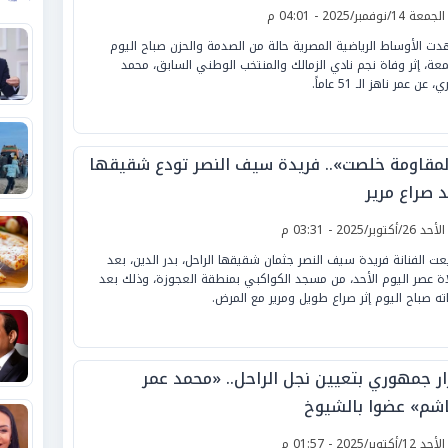
لجمعة 14/نوفمبر/2025 - 04:01 م
ت الأوساط الرياضية المصرية حالة من الصدمة والحزن صباح اليوم
معة، إثر وفاة نجم نادي الزمالك والمنتخب الوطني السابق، محمد
 عن عمر ناهز الـ 51 عاماً.
لمقاومة خلصت».. فريدة سيف النصر تودع شقيقها
د صراع مرير
لأحد 26/أكتوبر/2025 - 03:31 م
ت الفنانة فريدة سيف النصر جثمان شقيقها الراحل، بدر الدين، بعد
ة عصر اليوم الأحد، من مسجد الكواكبي بمنطقة العجوزة، وذلك بعد
ته صباح اليوم إثر صراع طويل ومرير مع المرض.
ار جمهوري بتعيين نجل الراحل.. «محمد عمر
شم» عضوا بالشيوخ
لأحد 12/أكتوبر/2025 - 01:57 م