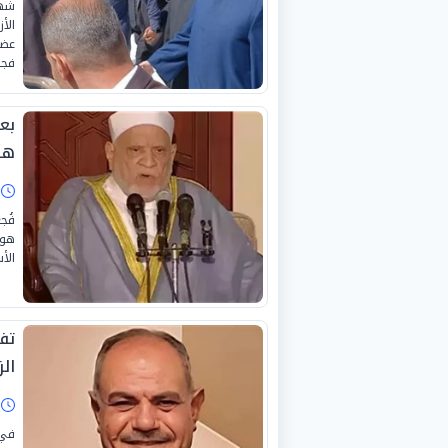
شهد
الأ
عضو
فجر
بع
ها
ا
فُج
هو 
الأ
تف
الز
ا
في 