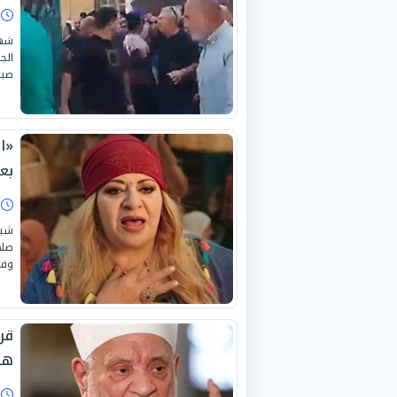
ا
شهد
الج
صبري،
«ا
بع
ا
شيع
صلا
وفا
قر
ها
ا