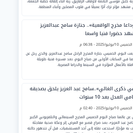
بة خليل موسى التابعة لأوقاف الزقازيق، ربه أثناء إلقائه خطبة الجمعة،
مشهد مؤثر ترك أثرًا عميقًا في قلوب المصلين وأبناء المنطقة.
اعا مخرج الواقعية».. جنازة سامح عبدالعزيز
هد حضورا فنيا واسعا
لخميس 10/يوليو/2025 - 06:38 م
عت اليوم، الخميس، جنازة المخرج الراحل سامح عبدالعزيز، والذي رحل عن
منا في الساعات الأولى من صباح اليوم، بعد مسيرة فنية طويلة
فلة بالأعمال المؤثرة في السينما والدراما المصرية.
ي ذكرى الغالي»..سامح عبد العزيز يلحق بصديقه
ي العدل بعد 10 سنوات
لخميس 10/يوليو/2025 - 02:40 م
 عن عالمنا صباح اليوم الخميس المخرج السينمائي والتلفزيوني الكبير
مح عبد العزيز»، بعد صراع قصير مع المرض، إثر وعكة صحية مفاجئة
ّت به مؤخرًا، استدعت نقله إلى أحد المستشفيات، قبل أن تتدهور حالته