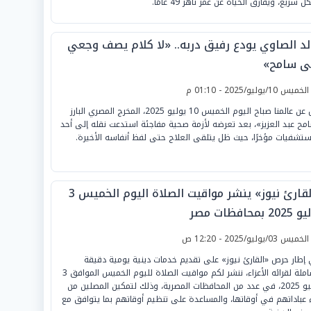
 سريع، ويفارق الحياة عن عمر ناهز 49 عامًا.
لد الصاوي يودع رفيق دربه.. «لا كلام يصف وجعي
ى سامح»
لخميس 10/يوليو/2025 - 01:10 م
رحل عن عالمنا صباح اليوم الخميس 10 يوليو 2025، المخرج المصري البارز
مح عبد العزيز»، بعد تعرضه لأزمة صحية مفاجئة استدعت نقله إلى أحد
ستشفيات مؤخرًا، حيث ظل يتلقى العلاج حتى لفظ أنفاسه الأخيرة.
«القارئ نيوز» ينشر مواقيت الصلاة اليوم الخميس 3
2 بمحافظات مصر
لخميس 03/يوليو/2025 - 12:20 ص
إطار حرص «القارئ نيوز» على تقديم خدمات دينية يومية دقيقة
وشاملة لقرائه الأعزاء، ننشر لكم مواقيت الصلاة لليوم الخميس الموافق 3
يوليو 2025، في عدد من المحافظات المصرية، وذلك لتمكين المصلين من
ء عباداتهم في أوقاتها، والمساعدة على تنظيم أوقاتهم بما يتوافق مع