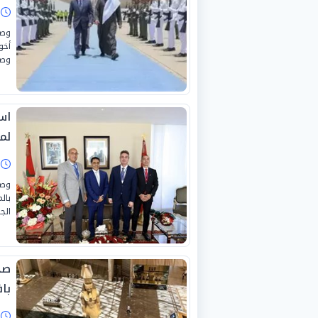
ا
وصل
أخو
وصو
اس
لم
ا
وصل
بال
الج
صح
باف
ا