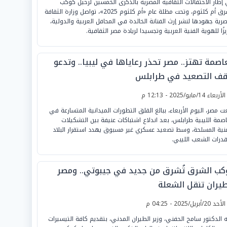
إطار الاحتفالات الثقافية المصرية بالذكرى الخمسين لرحيل كوكب
الشرق أم كلثوم، وتحت مظلة عام «أم كلثوم 2025»، تواصل وزارة الثقافة
صرية جهودها لنشر إرث الفنانة الخالدة في المحافل العربية والدولية،
يزًا للهوية الفنية العربية وتجسيدا لريادة مصر الثقافية.
اصمة تهتز.. مصر تحذر رعاياها في ليبيا.. وتدعو
قف التصعيد في طرابلس
لأربعاء 14/مايو/2025 - 12:13 م
عت مصر، اليوم الأربعاء، ببالغ القلق التطورات الميدانية المتسارعة في
اصمة الليبية طرابلس، بعد اندلاع اشتباكات عنيفة بين التشكيلات
منية المسلحة، وسط تصعيد عسكري غير مسبوق يهدد استقرار البلاد
درات الشعب الليبي.
كب الشرق تُشرق من جديد في جيبوتي.. ومصر
طيران تنقل الشعلة
لأحد 20/أبريل/2025 - 04:25 م
ه الدكتور سامح الحفني، وزير الطيران المدني، بتقديم كافة التيسيرات