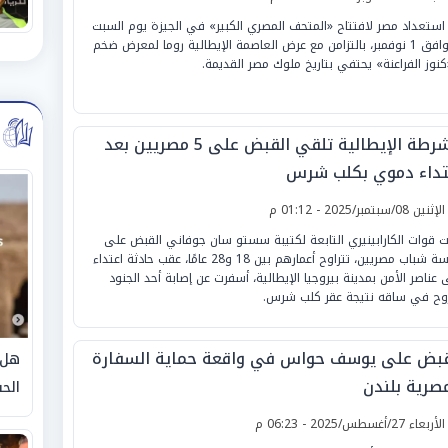
استعداد مصر لافتتاح «المتحف المصري الكبير» في الجيزة يوم السبت
الموافق 1 نوفمبر، بالتزامن مع عرض العاصمة الإيطالية روما لمعرض ضخم
«كنوز الفراعنة» يحتفي بتاريخ ملوك مصر القديمة.
الشرطة الإيطالية تلقي القبض على 5 مصريين بعد
تداء دموي بكلب شرس
لإثنين 08/سبتمبر/2025 - 01:12 م
ت قوات الكارابينيري التابعة لكتيبة سستو سان جوفاني القبض على
خمسة شباب مصريين، تتراوح أعمارهم بين 18 و28 عامًا، عقب حادثة اعتداء
 عناصر الأمن بمدينة بيروجيا الإيطالية، أسفرت عن إصابة أحد الجنود
وح في ساقه نتيجة عقر كلب شرس.
قبض على يوسف حواس في واقعة حماية السفارة
هل 
مصرية بلندن
الحق
لأربعاء 27/أغسطس/2025 - 06:23 م