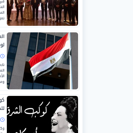
في 
الم
تعز
الع
لو
ا
تاب
الع
الأ
ومق
كو
لل
ا
وجّ