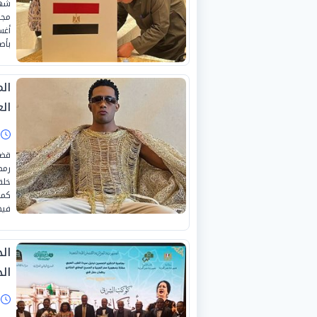
شهد
أغس
بأص
ال
الع
ا
قضت
رمض
خلف
كما
فيه
ال
ال
ا