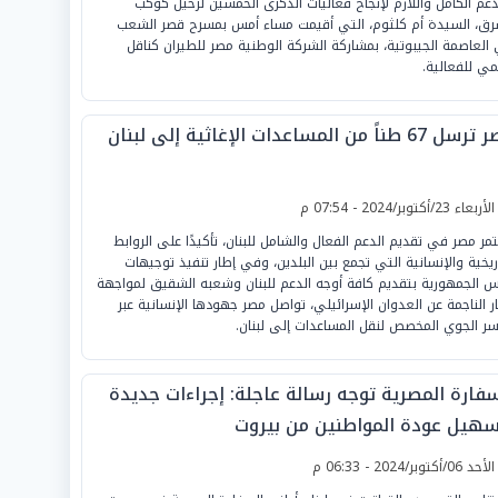
دعم الكامل واللازم لإنجاح فعاليات الذكرى الخمسين لرحيل كوكب
رق، السيدة أم كلثوم، التي أقيمت مساء أمس بمسرح قصر الشعب
العاصمة الجيبوتية، بمشاركة الشركة الوطنية مصر للطيران كناقل
ي للفعالية.
6 طناً من المساعدات الإغاثية إلى لبنان
لأربعاء 23/أكتوبر/2024 - 07:54 م
مر مصر في تقديم الدعم الفعال والشامل للبنان، تأكيدًا على الروابط
اريخية والإنسانية التي تجمع بين البلدين، وفي إطار تنفيذ توجيهات
س الجمهورية بتقديم كافة أوجه الدعم للبنان وشعبه الشقيق لمواجهة
ثار الناجمة عن العدوان الإسرائيلي، تواصل مصر جهودها الإنسانية عبر
سر الجوي المخصص لنقل المساعدات إلى لبنان.
سفارة المصرية توجه رسالة عاجلة: إجراءات جديدة
سهيل عودة المواطنين من بيروت
لأحد 06/أكتوبر/2024 - 06:33 م