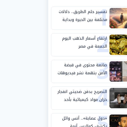
1
تفسير حلم الطريق.. دلالات
مختلفة بين الحيرة وبداية
2
مرحلة جديدة
ارتفاع أسعار الذهب اليوم
الجمعة في مصر
3
صانعة محتوى في قبضة
الأمن بتهمة نشر فيديوهات
4
خادشة للحياء
التصريح بدفن ضحيتي انفجار
خزان مواد كيميائية بأحد
5
مصانع الفيوم
«دول عصابة».. أنس وائل
يكشف كواليس أزمة