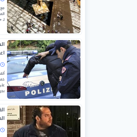
مع 
لـ 
اع
ا
ألق
على
بجر
ال
ال
ا