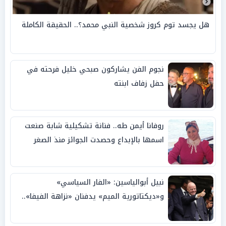
هل يجسد توم كروز شخصية النبي محمد؟.. الحقيقة الكاملة
نجوم الفن يشاركون صبحي خليل فرحته في
حفل زفاف ابنته
روفانا أيمن طه.. فنانة تشكيلية شابة صنعت
اسمها بالإبداع وحصدت الجوائز منذ الصغر
نبيل أبوالياسين: «الفار السياسي»
و«ديكتاتورية الميم» يدفنان «نزاهة الفيفا»..
وإقالة «إنفانتينو» باتت حتمية