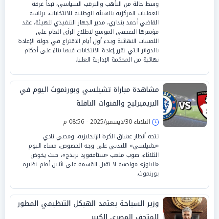
وسط حالة من التأهب والترقب السياسي، تبدأ غرفة
العمليات المركزية بالهيئة الوطنية للانتخابات، برئاسة
القاضي أحمد بنداري، مدير الجهاز التنفيذي للهيئة، عقد
مؤتمرها الصحفي الموسع لاطلاع الرأي العام على
اللمسات النهائية وبدء أول أيام الاقتراع في جولة الإعادة
بالدوائر التي تقرر إعادة الانتخابات فيها بناءً على أحكام
نهائية من المحكمة الإدارية العليا.
مشاهدة مباراة تشيلسي وبورنموث اليوم في
البريميرليج والقنوات الناقلة
الثلاثاء 30/ديسمبر/2025 - 08:56 م
تتجه أنظار عشاق الكرة الإنجليزية، ومحبي نادي
«تشيلسي» اللندني على وجه الخصوص، مساء اليوم
الثلاثاء، صوب ملعب «ستامفورد بريدج»، حيث يخوض
«البلوز» مواجهة لا تقبل القسمة على اثنين أمام نظيره
بورنموث.
وزير السياحة يعتمد الهيكل التنظيمي المطور
للمتحف المصري الكبير