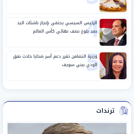
4
الرئيس السيسي يحتفي بإنجاز ناشئات اليد
بعد بلوغ نصف نهائي كأس العالم
5
وزيرة التضامن تقرر دعم أسر ضحايا حادث نفق
الودي ببني سويف
ترندات