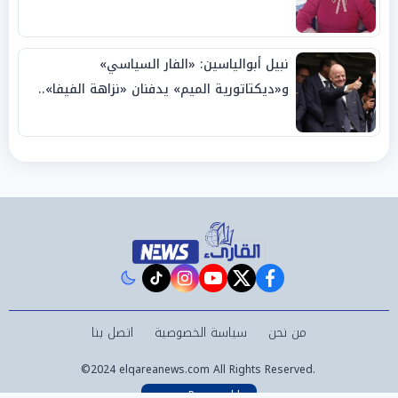
نبيل أبوالياسين: «الفار السياسي»
و«ديكتاتورية الميم» يدفنان «نزاهة الفيفا»..
وإقالة «إنفانتينو» باتت حتمية
instagram
tiktok
youtube
twitter
facebook
من نحن
سياسة الخصوصية
اتصل بنا
©2024 elqareanews.com All Rights Reserved.
Powered by