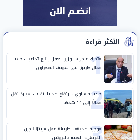
الأكثر قراءة
1
«تحرك عاجل».. وزير العمل يتابع تداعيات حادث
عمال طريق بني سويف الصحراوي
2
حادث مأساوي.. ارتفاع ضحايا انقلاب سيارة تقل
عمالًا إلى 14 شخصًا
3
«وجبة صحية».. طريقة عمل «بيتزا الجبن
القريش» الغنية بالبروتين