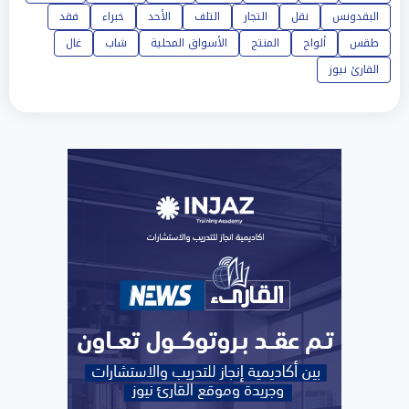
البقدونس
نقل
التجار
التلف
الأحد
خبراء
فقد
طقس
ألواح
المنتج
الأسواق المحلية
شاب
غال
القارئ نيوز