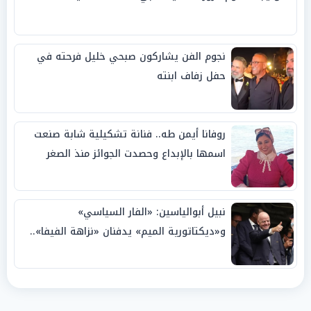
نجوم الفن يشاركون صبحي خليل فرحته في
حفل زفاف ابنته
روفانا أيمن طه.. فنانة تشكيلية شابة صنعت
اسمها بالإبداع وحصدت الجوائز منذ الصغر
نبيل أبوالياسين: «الفار السياسي»
و«ديكتاتورية الميم» يدفنان «نزاهة الفيفا»..
وإقالة «إنفانتينو» باتت حتمية