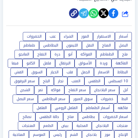
شارك
أسعار
الاستقرار
الموز
الشراء
عنب
الخضروات
البصل
المناخ
النقل
الليمون
البطاطس
طماطم
ملح
الطماطم
الفواكه
أبو
درة
التفاح
المانجو
الفاكهة
وردة
الأسواق
البرتقال
فلفل
الكابو
فيفا
البطاط
الاسعار
الجمل
قلب
الخيار
السوق
القش
10 اغسطس
الطقس
العنب
تجار
البلح
سعر البرقوق
آبل
سعر الباذنجان
سعر التفاح
فواكه
تمر
الشحن
البط
خضروات
سوق العبور
سعر البطاطس
سعر البصل
فاكهه
أسعار الطماطم
الفلفل الرومي
الفلفل
اسعار الخضروات
بطاطس
مناخ
حالة الطقس
نصائح
منتجات
الباذنجان
المحلية
بيض
الطعم
المنتجات
الإنتاج
موز
باذنجان
الشم
رئيس
الموسم
المناخية