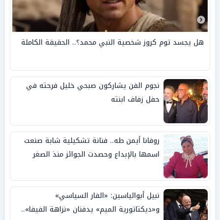
هل يجسد توم كروز شخصية النبي محمد؟.. الحقيقة الكاملة
نجوم الفن يشاركون صبحي خليل فرحته في
حفل زفاف ابنته
روفانا أيمن طه.. فنانة تشكيلية شابة صنعت
اسمها بالإبداع وحصدت الجوائز منذ الصغر
نبيل أبوالياسين: «الفار السياسي»
و«ديكتاتورية الميم» يدفنان «نزاهة الفيفا»..