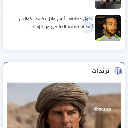
5
«دول عصابة».. أنس وائل يكشف كواليس
أزمة استبعاده المفاجئ من الزمالك
ترندات