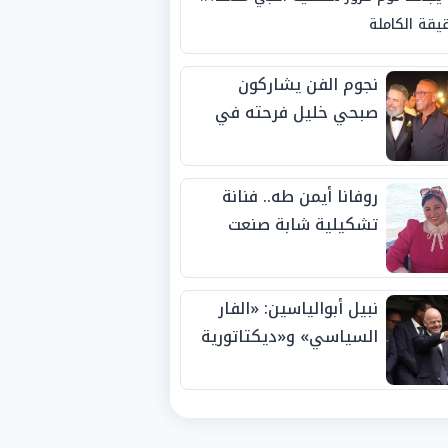
يقة الكاملة
نجوم الفن يشاركون
صبحي خليل فرحته في
حفل زفاف ابنته
روفانا أيمن طه.. فنانة
تشكيلية شابة صنعت
اسمها بالإبداع وحصدت
الجوائز منذ الصغر
نبيل أبوالياسين: «الفار
السياسي» و«ديكتاتورية
الميم» يدفنان «نزاهة
الفيفا».. وإقالة
«إنفانتينو» باتت حتمية