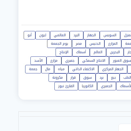
منزل
السويس
الجهاز
البرد
العالمي
ليون
أبو
معة
المزارع
الدنيس
مصر
يوم الجمعة
ار
البحرين
العالم
أسماك
الإنتاج
وق العبور
الانتاج السمكي
جمبري
مزارع
الأسد
الجهاز المركزي
الاكتفاء الذاتي
مياه
مال
جمعة
لطب
بيع
برد
سوق
قرار
مكرونة
لأسماك
الجمبري
الكابوريا
القارئ نيوز