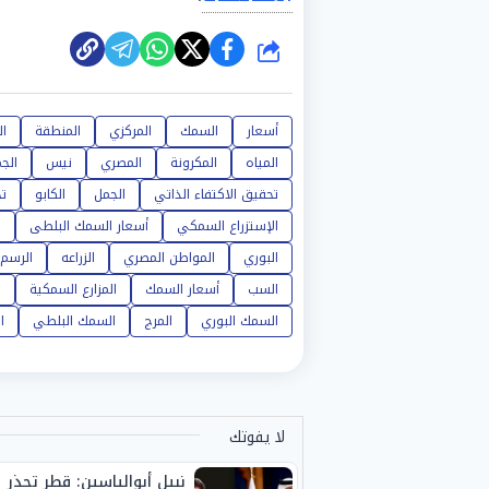
شارك
أسعار
السمك
المركزي
المنطقة
ال
المياه
المكرونة
المصري
نيس
الج
تحقيق الاكتفاء الذاتي
الجمل
الكابو
تج
الإستزراع السمكي
أسعار السمك البلطى
س
البوري
المواطن المصري
الزراعه
الرسم
السب
أسعار السمك
المزارع السمكية
ا
السمك البوري
المرج
السمك البلطي
ا
لا يفوتك
نبيل أبوالياسين: قطر تحذر