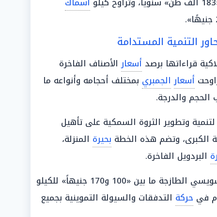
أسماك
ور التنمية المستدامة
كية قراءاتها برصد
أسعار
الأصناف الفاخرة
راوحت
أسعار
الجمبري
بمختلف أحجامه وأنواعه ما
 الحجم والدرجة.
 لتنمية وتطوير الثروة السمكية على تأهيل
ة الكبرى، وتضم هذه الخطة
بحيرة
المنزلة،
ة
البردويل الفاخرة.
السويسي الطازجة ما بين «100 و170 جنيهاً» للكيلو
م في
حركة
التدفقات والسيولة التموينية بجميع