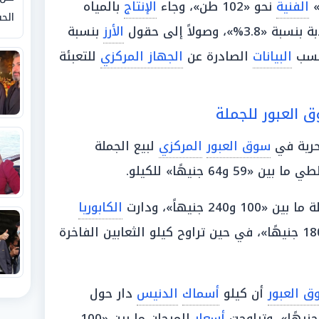
»
الفنية
نحو «102 طن»، وجاء
الإنتاج
بالمياه
الحق
الأرز
بنسبة
حسب
البيانات
الصادرة عن
الجهاز المركزي
للتعبئة
 العبور للجملة
حرية في
سوق العبور
المركزي
لبيع الجملة
ا بين «59 و64 جنيهًا» للكيلو.
ن «100 و240 جنيهاً»، ودارت
الكابوريا
حول مستويات تتراوح ما بين «50 و180 جنيهًا»، في حين تراوح كيلو الثعابين الفاخرة
ق العبور
أن كيلو
أسماك
الدنيس
دار حول
أسعار
المرجان ما بين «100