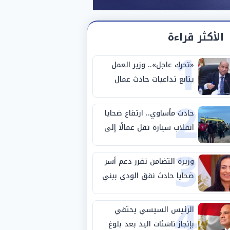
الأكثر قراءة
1
«تحرك عاجل».. وزير العمل
يتابع تداعيات حادث عمال
2
طريق بني سويف الصحراوي
حادث مأساوي.. ارتفاع ضحايا
انقلاب سيارة تقل عمالًا إلى
3
14 شخصًا
وزيرة التضامن تقرر دعم أسر
ضحايا حادث نفق الودي ببني
4
سويف
الرئيس السيسي يحتفي
بإنجاز ناشئات اليد بعد بلوغ