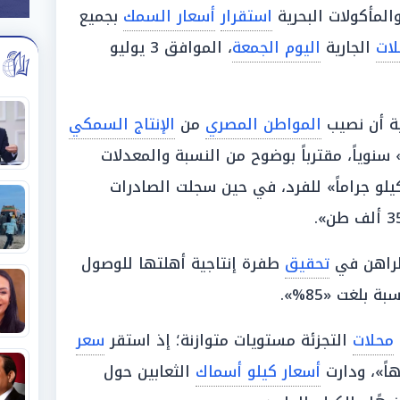
المأكولات البحرية
استقرار
أسعار السمك
بجميع
لات
الجارية
اليوم الجمعة
، الموافق 3 يوليو
ية أن نصيب
المواطن المصري
من
الإنتاج السمكي
 نحو «18 كيلو جراماً» سنوياً، مقترباً بوضوح من النسبة والمعدلات
راهن في
تحقيق
طفرة إنتاجية أهلتها للوصول
ة بلغت «85%».
محلات
التجزئة مستويات متوازنة؛ إذ استقر
سعر
أسعار كيلو أسماك
الثعابين حول