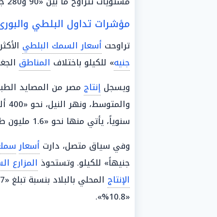
مستويات تتراوح ما بين «90 و280 جنيهًا» للكيلو الواحد.
مؤشرات تداول البلطي والبورى
تراوحت
أسعار السمك البلطي
الأكثر
جنيه
» للكيلو باختلاف
المناطق
الجغر
ويسجل
إنتاج
مصر من المصايد الطبيع
والمتوسط، ونهر النيل، نحو «400 ألف طن»، وتنتج
سنوياً، يأتي منها نحو «1.6 مليون طن» من
وفي سياق متصل، دارت
أسعار
سمك 
جنيهاً» للكيلو. وتستحوذ
المزارع ال
الإنتاج
«10.8%».