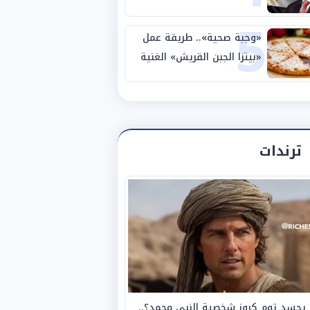
5
نصف نهائي كأس العالم
«وجبة صحية».. طريقة عمل
«بيتزا الجبن القريش» الغنية
بالبروتين
ترندات
يجسد توم كروز شخصية النبي محمد؟..