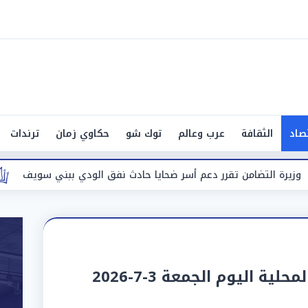
صاد
الثقافة
عرب وعالم
توك شو
حكاوي زمان
ترندات
رر دعم أسر ضحايا حادث نفق الودي ببني سويف
حادث مأساوي.. ار
ة اليوم الجمعة 3-7-2026