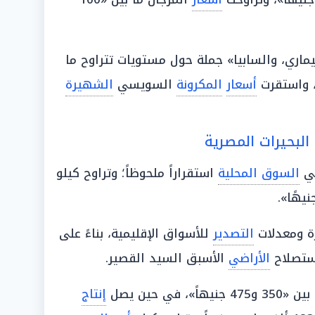
ماري، والسابيا» جملة حول مستويات تتراوح ما
، واستقرت
أسعار
المكرونة
السويسي
الشهيرة
البحيرات المصرية
في
السوق المحلية
استقراراً ملحوظاً؛ وتراوح كيلو
ة ومعدلات
التصدير
للأسواق الإقليمية، بناءً على
تصلاح
الأراضي
الأسبق السيد القصير.
هاً»، في حين يصل
إنتاج