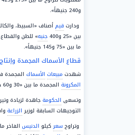
و240 جنيهاً».
ودارت
قيم
أصناف «السبيط، والكالي
بين «25 و400
جنيه
» للطن والقطاع
ما بين «75 و145 جنيهاً».
قطاع الأسماك المجمدة وإنتاج 
شهدت
مبيعات
الأسماك
المجمدة 
المكرونة
المجمدة ما بين «30 و60 جنيهًا».
وتسعى
الحكومة
جاهدة لزيادة وتير
التوجيهات السابقة لوزير
الزراعة
واس
وتراوح
سعر
كيلو
الدنيس
الفاخر ما بين «350 و475 جني