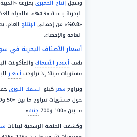
وسجل
إنتاج
الجمبري
بمزرعة «الديبة
البحرية بنسبة «4.9%»، فالمياه العذبة بنسبة «3.8%»، وصولاً إلى حقول
«0.8%» من إجمالي
الإنتاج
العام، ب
العامة والإحصاء.
أسعار الأصناف البحرية في سوق
بلغت
أسعار الأسماك
والمأكولات الب
مستويات مرنة؛ إذ تراوحت
أسعار
البلطي م
وتراوح
سعر
كيلو
السمك البوري
جملة ما بي
ما بين «100 و700
جنيه
».
وكشفت المنصة الرسمية لبيانات
سو
مستويات تتراوح ما بين «275 و425 جنيهًا»، وتراوحت