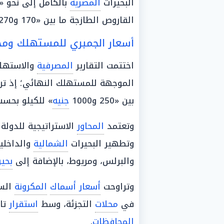
البحيرات
المصرية
بالكامل إلى نحو «183 ألف طن» سنوياً، وتراوح كيلو
القاروص الطازجة ما بين «170 و270 جنيهًا».
أسعار الجمبري للمستهلك ومحا
اختتمت التقارير
المصرفية
والاستهلا
الموجهة للمستهلك النهائي؛ إذ ت
بين «250 و1000
جنيه
» للكيلو بحسب
وتعتمد
المحاور
الاستراتيجية للدولة
وتطهير البحيرات
الشمالية
والداخلي
والبرلس، ومريوط، بالإضافة إلى
بحير
وتراوحت
أسعار أسماك
المكرونة
في
محلات
التجزئة، وسط
استقرار
تا
المحافظات
.