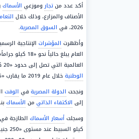
أكد عدد من
تجار
وموزعي
الأسماك
و
الأصناف والمزارع، وذلك خلال
التعام
2026، في
السوق المصرية
.
وأظهرت
المؤشرات
الإنتاجية الرسم
العام يبلغ حالياً
العالمية التي تصل إلى حدود «20 كيلو جراماً» للفرد، في حين سجلت الصادرات
الوطنية
خلال عام 2019 ما يقارب «35 ألف طن».
ونجحت
الدولة المصرية
في
الوقت
ال
إلى
الاكتفاء الذاتي
من
الأسماك
بنسب
وسجلت
أسعار الأسماك
الطازجة في
كيلو السبيط عند مستوى «250 جنيهاً»، ودارت