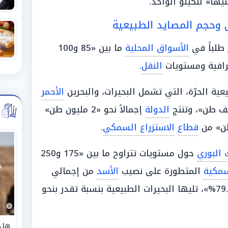
 وحجم المصايد الطبيعية
 طلباً في
الأسواق المحلية
ما بين «85 و100
افية ومستويات
النقل
.
ية الحرّة، التي تشمل البحيرات، والبحرين
الأحمر
الدولة
إجمالاً نحو «2 مليون طن»
قطاع
الاستزراع السمكي
.
البوري
حول مستويات تتراوح ما بين «175 و250
سمكية
المتطورة على نصيب
الأسد
من إجمالي
المحلي بالبلاد بنسبة تبلغ «79.7%»، تليها البحيرات الطبيعية بنسبة تقدر بنحو
هل 