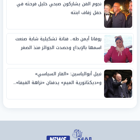
نجوم الفن يشاركون صبحي خليل فرحته في
حفل زفاف ابنته
روفانا أيمن طه.. فنانة تشكيلية شابة صنعت
اسمها بالإبداع وحصدت الجوائز منذ الصغر
نبيل أبوالياسين: «الفار السياسي»
و«ديكتاتورية الميم» يدفنان «نزاهة الفيفا»..
وإقالة «إنفانتينو» باتت حتمية