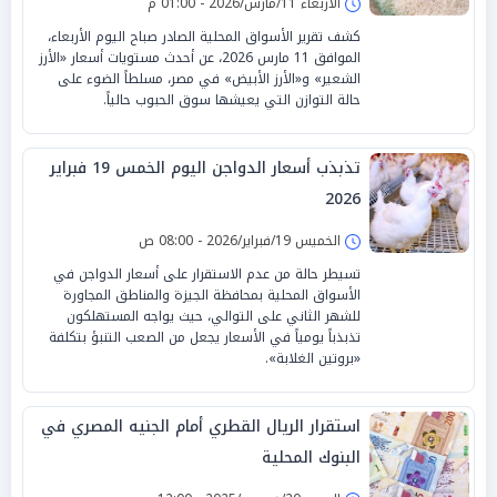
الأربعاء 11/مارس/2026 - 01:00 م
كشف تقرير الأسواق المحلية الصادر صباح اليوم الأربعاء،
الموافق 11 مارس 2026، عن أحدث مستويات أسعار «الأرز
الشعير» و«الأرز الأبيض» في مصر، مسلطاً الضوء على
حالة التوازن التي يعيشها سوق الحبوب حالياً.
تذبذب أسعار الدواجن اليوم الخمس 19 فبراير
2026
الخميس 19/فبراير/2026 - 08:00 ص
تسيطر حالة من عدم الاستقرار على أسعار الدواجن في
الأسواق المحلية بمحافظة الجيزة والمناطق المجاورة
للشهر الثاني على التوالي، حيث يواجه المستهلكون
تذبذباً يومياً في الأسعار يجعل من الصعب التنبؤ بتكلفة
«بروتين الغلابة».
استقرار الريال القطري أمام الجنيه المصري في
البنوك المحلية