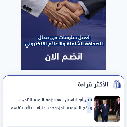
الأكثر قراءة
1
نبيل أبوالياسين.. «متلازمة الزعيم الناجي»
و«فخ الشرعية المزدوجة» وترامب ينأى بنفسه
وحليفه في «ميتم استراتيجي»