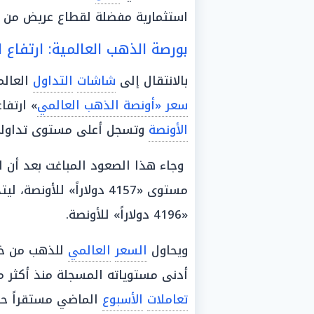
استثمارية مفضلة لقطاع عريض من
بورصة الذهب العالمية: ارتفاع الأونصة بنسبة
بالانتقال إلى
شاشات
التداول
العالم
سعر «أونصة الذهب العالمي
» ارتفاع
الأونصة
وتسجل أعلى مستوى تداولي لها عند حدود «221
وجاء هذا الصعود المباغت بعد أن 
مستوى «4157 دولاراً» للأونصة، ليتداول
«4196 دولاراً» للأونصة.
ويحاول
السعر
العالمي
للذهب من خل
أدنى مستوياته المسجلة منذ أكثر 
تعاملات
الأسبوع