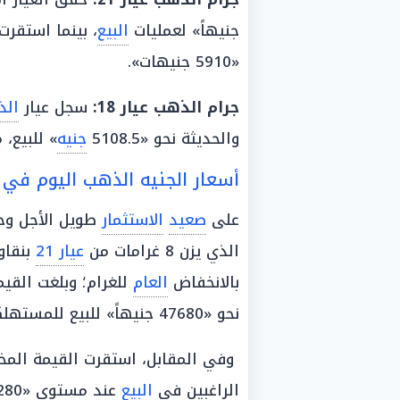
جنيهاً» لعمليات
البيع
، بينما استقرت
«5910 جنيهات».
جرام
الذهب عيار 18
:
سجل عيار
الذ
والحديثة نحو «5108.5
جنيه
» للبيع، مق
أسعار الجنيه الذهب اليوم في 
على
صعيد
الاستثمار
طويل الأجل وح
الذي يزن 8 غرامات من
عيار 21
بنقاو
بالانخفاض
العام
للغرام؛ وبلغت القيم
نحو «47680 جنيهاً» للبيع للمستهلكين.
وفي المقابل، استقرت القيمة الم
الراغبين في
البيع
عند مستوى «47280 جنيهاً»، ويظل