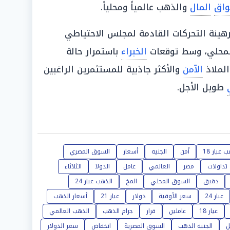
اق
المال
والذهب عالمياً ومحلياً.
ً رهينة التحركات القادمة لمجلس الاحتياطي
محلي، وسط توقعات
الخبراء
باستمرار حالة
لملاذ
الآمن
والأكثر جاذبية للمستثمرين الراغبين
طويل الأجل.
 عيار 18
أمن
الجنيه
أسعار
السوق المصري
تداولات
مصر
العالمي
عامل
الدولا
الثلاثاء
دقيق
السوق المحلي
المخ
الذهب عيار 24
عيار 24
سعر الأوقية
دولار
عيار 21
أسعار الذهب
عيار 18
عاملين
قرار
جرام الذهب
الذهب العالمي
ل
الجنيه الذهب
السوق المصرية
انخفاض
سعر الدولار