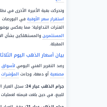
وتحركت بقية الأعيرة الأخرى في نطاق
استقرار
سعر الأوقية
الفترات التداولية؛ مما يعكس بوضوح
المستثمرين
والمستهلكين بشأن الات
المقبلة.
بيان أسعار الذهب اليوم الثلاثا
رصد التقرير الفني اليومي
لأسواق
مصنعية
أو دمغة، وجاءت
المؤشرات
ا
جرام
الذهب عيار 24
:
سجل العيار ال
للبيع، في حين بلغت قيمته لعمليات
جرام
الذهب
عيار 21
: