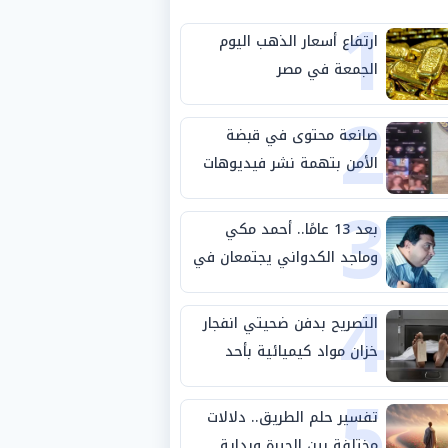
1
ارتفاع أسعار الذهب اليوم
الجمعة في مصر
2
صانعة محتوى في قبضة
الأمن بتهمة نشر فيديوهات
3
خادشة للحياء
بعد 13 عامًا.. أحمد مكي
وماجد الكدواني يجتمعان في
4
«فرصة سعيدة»
التصريح بدفن ضحيتي انفجار
خزان مواد كيميائية بأحد
5
مصانع الفيوم
تفسير حلم الطريق.. دلالات
مختلفة بين الحيرة وبداية