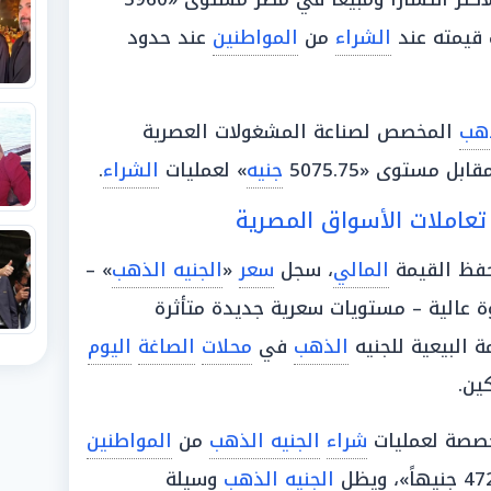
 قيمته عند
الشراء
من
المواطنين
عند حدود
هب
المخصص لصناعة المشغولات العصرية
ابل مستوى «5075.75
جنيه
» لعمليات
الشراء
.
تعاملات الأسواق المصرية
فظ القيمة
المالي
، سجل
سعر
«
الجنيه الذهب
» –
ة عالية – مستويات سعرية جديدة متأثرة
ة البيعية للجنيه
الذهب
في
محلات
الصاغة
اليوم
خصصة لعمليات
شراء
الجنيه الذهب
من
المواطنين
الجنيه الذهب
وسيلة