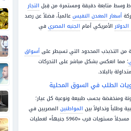
 وسط متابعة دقيقة ومستمرة من قِبل
التجار
كة
أسعار
المعدن النفيس
عالمياً، فضلاً عن رصد
لدولار
الأمريكي أمام
الجنيه المصري
في
 من التذبذب المحدود التي تسيطر على
أسواق
ي
؛ مما انعكس بشكل مباشر على التحركات
داولة بالبلاد.
ويات الطلب في السوق المحلية
ة ومنخفضة بحسب طبيعة ونوعية كل عيار؛
المواطنين
المصريين في
ستويات قرب «5960 جنيهاً» لعمليات