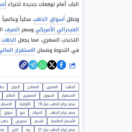
الباب أمام توقعات جديدة لخبراء
أسو
وتظل
أسواق
الذهب
محلياً وعالميا
الفيدرالي الأمريكي
وسعر
الصرف
ال
التذبذب السعري، مما يجعل
الذهب
ا
في التحوط وضمان
الاستقرار المالي
شارك
الذهب
المصري
المعادن
الدول
ذهب
الاستقرار
السوق
المصريين
العالم
سعر جرام الذهب عيار 18
الأوقية
الاسعار
سعر جرام الذهب
الدولار
بيع
سوق
الأسعار العالمية
السعر
مصريين
ذهب
سعر جرام الذهب عيار 21
ربه
الجن
مح