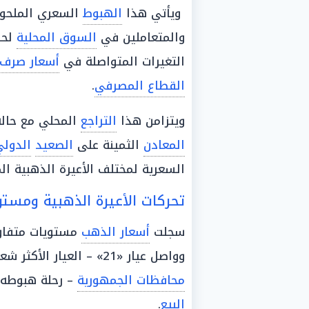
ويأتي هذا
الهبوط
السعري الملحوظ
والمتعاملين في
السوق المحلية
لحر
التغيرات المتواصلة في
أسعار صرف ا
القطاع المصرفي
.
ويتزامن هذا
التراجع
المحلي مع حالة
المعادن
الثمينة على
الصعيد
الدول
السعرية لمختلف الأعيرة الذهبية المت
تحركات الأعيرة الذهبية ومست
سجلت
أسعار الذهب
مستويات متفاوت
وواصل عيار «21» – العيار الأكثر شعبية وطلباً وتداولاً بين
محافظات الجمهورية
– رحلة هبوطه مسجلاً م
البيع
.