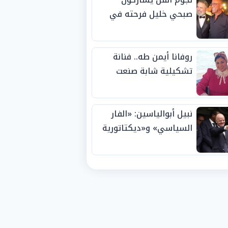
صبحي خليل فرحته في
حفل زفاف ابنته
روفانا أيمن طه.. فنانة
تشكيلية شابة صنعت
اسمها بالإبداع وحصدت
الجوائز منذ الصغر
نبيل أبوالياسين: «الفار
السياسي» و«ديكتاتورية
الميم» يدفنان «نزاهة
الفيفا».. وإقالة
«إنفانتينو» باتت حتمية