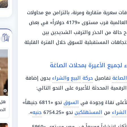
ات سعرية متقاربة ومرنة، بالتزامن مع محاولات
في البورصات العالمية قرب مستوى «4179 دولاراً» في بعض
 حالة من الحذر والترقب الشديدين بين
جاهات المستقبلية للسوق خلال الفترة القليلة
ء لجميع الأعيرة بمحلات الصاغة
الصاغة
تفاصيل
حركة
البيع والشراء
بدون إضافة
لرقمية المحدثة للأعيرة على النحو التالي:
أعلى نقاءً وجودة في
السوق
نحو «6811 جنيهاً»
هل 
الحق
الشراء
من
المستهلكين
نحو «6754.25
جنيه
».
حقق العيار الأكثر انتشاراً ومبيعاً في مصر مستوى «5960