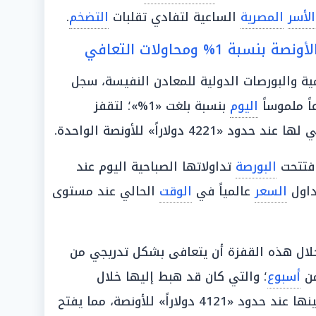
الأسر
المصرية
الساعية لتفادي تقلبات
التضخم
.
 1% ومحاولات التعافي
ية والبورصات الدولية للمعادن النفيسة، سجل
اً ملموساً
اليوم
بنسبة بلغت «1%»؛ لتقفز
4 دولاراً» للأونصة الواحدة.
افتتحت
البورصة
تداولاتها الصباحية اليوم عند
السعر
عالمياً في
الوقت
الحالي عند مستوى
ال هذه القفزة أن يتعافى بشكل تدريجي من
من
أسبوع
؛ والتي كان قد هبط إليها خلال
الماضي مستقراً حينها عند حدود «4121 دولاراً» للأونصة، مما يفتح