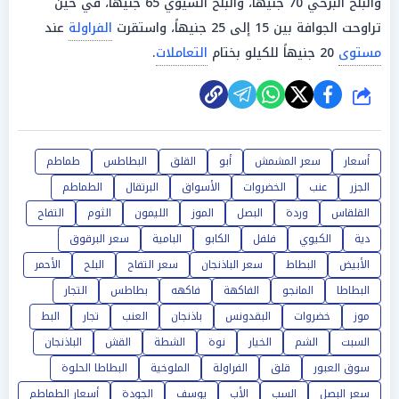
والبلح البرحي 70 جنيهًا، والبلح السيوي 65 جنيهًا، في حين
تراوحت الجوافة بين 15 إلى 25 جنيهاً، واستقرت
الفراولة
عند
مستوى
20 جنيهاً للكيلو بختام
التعاملات
.
شارك
أسعار
سعر المشمش
أبو
القلق
البطاطس
طماطم
الجزر
عنب
الخضروات
الأسواق
البرتقال
الطماطم
القلقاس
وردة
البصل
الموز
الليمون
الثوم
التفاح
دية
الكيوي
فلفل
الكابو
البامية
سعر البرقوق
الأبيض
البطاط
سعر الباذنجان
سعر التفاح
البلح
الأحمر
البطاطا
المانجو
الفاكهة
فاكهه
بطاطس
التجار
موز
خضروات
البقدونس
باذنجان
العنب
تجار
البط
السبت
الشم
الخيار
نوة
الشطة
القش
الباذنجان
سوق العبور
قلق
الفراولة
الملوخية
البطاطا الحلوة
سعر البصل
السب
الأب
يوسف
الجودة
أسعار الطماطم