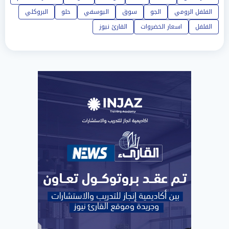
الفلفل الرومي
الجو
سوق
اليوسفي
حلو
البروكلي
الفلفل
اسعار الخضروات
القارئ نيوز