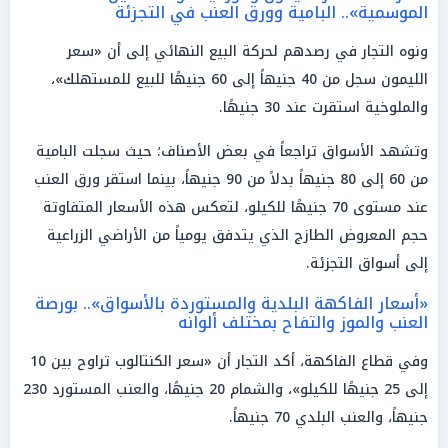
الموسمية».. البامية وورق العنب في التجزئة
ونوه التجار في رصدهم لحركة البيع النهائي إلى أن «سعر
الليمون سجل من 40 جنيهاً إلى 60 جنيهًا للبيع للمستهلك»،
والملوخية استقرت عند 30 جنيهًا.
وتشهد الأسواق تراجعاً في بعض الأصناف؛ حيث سجلت البامية
من 60 إلى 80 جنيهاً بدلاً من 90 جنيهاً، بينما استقر ورق العنب
عند مستوى 70 جنيهًا للكيلو، لتعكس هذه الأسعار المتفاوتة
حجم المعروض الطازج الذي يتدفق يومياً من الأراضي الزراعية
إلى أسواق التجزئة.
«أسعار الفاكهة البلدية والمستوردة بالأسواق».. بورصة
العنب والموز والتفاح بمختلف ألوانه
وفي قطاع الفاكهة، أكد التجار أن «سعر الكنتالوب تراوح بين 10
إلى 25 جنيهًا للكيلو»، والشمام 20 جنيهًا، والعنب المستورد 230
جنيهاً، والعنب البلدي 70 جنيهاً.