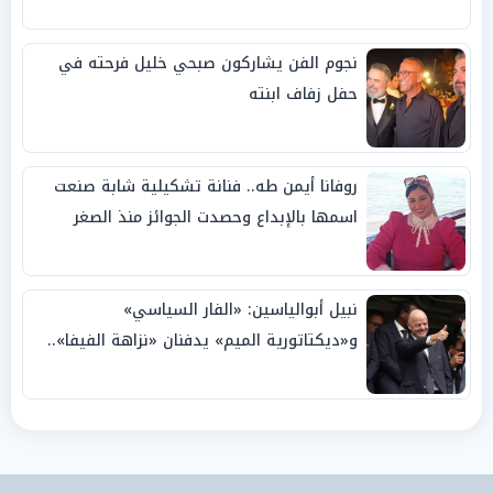
نجوم الفن يشاركون صبحي خليل فرحته في
حفل زفاف ابنته
روفانا أيمن طه.. فنانة تشكيلية شابة صنعت
اسمها بالإبداع وحصدت الجوائز منذ الصغر
نبيل أبوالياسين: «الفار السياسي»
و«ديكتاتورية الميم» يدفنان «نزاهة الفيفا»..
وإقالة «إنفانتينو» باتت حتمية