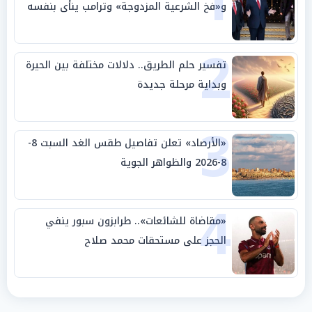
1
و«فخ الشرعية المزدوجة» وترامب ينأى بنفسه
وحليفه في «ميتم استراتيجي»
2
تفسير حلم الطريق.. دلالات مختلفة بين الحيرة
وبداية مرحلة جديدة
3
«الأرصاد» تعلن تفاصيل طقس الغد السبت 8-
8-2026 والظواهر الجوية
4
«مقاضاة للشائعات».. طرابزون سبور ينفي
الحجز على مستحقات محمد صلاح