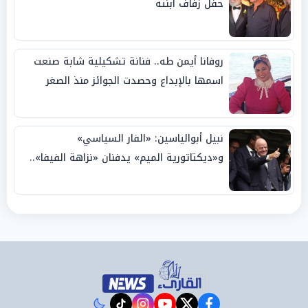
حفل زفاف ابنته
روفانا أيمن طه.. فنانة تشكيلية شابة صنعت
اسمها بالإبداع وحصدت الجوائز منذ الصغر
نبيل أبوالياسين: «الفار السياسي»
و«ديكتاتورية الميم» يدفنان «نزاهة الفيفا»..
وإقالة «إنفانتينو» باتت حتمية