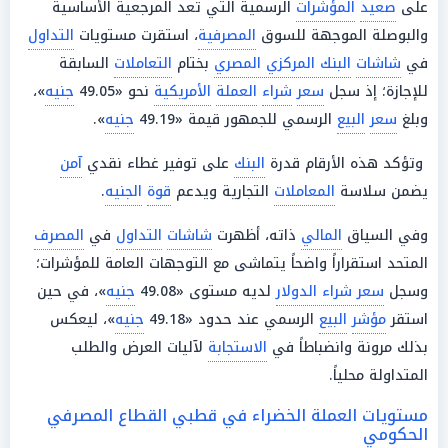
على
صعيد
المؤشرات
الرسمية التي تعد المرجعية الأساسية
والبوصلة الموجهة للسوق
المصرفية
، استقرت مستويات
التداول
في
شاشات
البنك المركزي المصري
بختام
التعاملات
السابقة
للإجازة؛ إذ سجل
سعر
شراء
العملة
الأمريكية
نحو «49.05
جنيه
»،
وبلغ
سعر
البيع
الرسمي للجمهور قيمة «49.19
جنيه
».
وتؤكد هذه الأرقام قدرة
البنك
على توفير غطاء نقدي
آمن
يضمن سلاسة
المعاملات
التجارية ويدعم
قوة
الجنيه
.
وفي السياق
المالي
ذاته، أظهرت
شاشات
التداول
في
المصرف
المتحد استقراراً واضحاً يتماشى مع التوجهات العامة للمؤشرات؛
وسجل
سعر شراء الدولار
لديه مستوى «49.08
جنيه
»، في حين
استقر
مؤشر
البيع
الرسمي عند حدود «49.18
جنيه
»، ليعكس
بذلك مرونة وانضباطاً في
الاستجابة
لآليات العرض والطلب
المتداولة محلياً.
مستويات العملة الخضراء في قطبي القطاع المصرفي
الحكومي