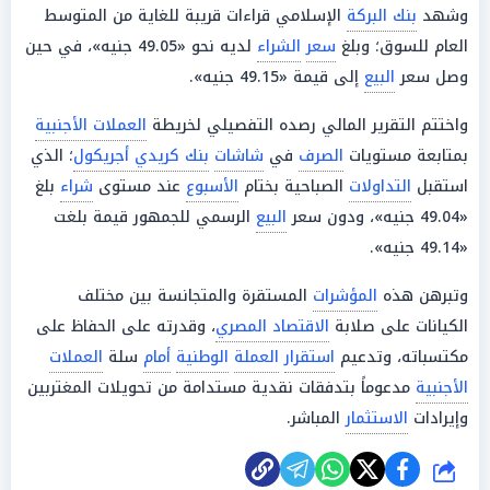
وشهد
بنك البركة
الإسلامي قراءات قريبة للغاية من المتوسط
العام للسوق؛ وبلغ
سعر
الشراء
لديه نحو «49.05 جنيه»، في حين
وصل سعر
البيع
إلى قيمة «49.15 جنيه».
واختتم التقرير المالي رصده التفصيلي لخريطة
العملات الأجنبية
بمتابعة مستويات
الصرف
في
شاشات
بنك كريدي أجريكول
؛ الذي
استقبل
التداولات
الصباحية بختام
الأسبوع
عند مستوى
شراء
بلغ
«49.04 جنيه»، ودون سعر
البيع
الرسمي للجمهور قيمة بلغت
«49.14 جنيه».
وتبرهن هذه
المؤشرات
المستقرة والمتجانسة بين مختلف
الكيانات على صلابة
الاقتصاد المصري
، وقدرته على الحفاظ على
مكتسباته، وتدعيم
استقرار
العملة
الوطنية
أمام
سلة
العملات
الأجنبية
مدعوماً بتدفقات نقدية مستدامة من تحويلات المغتربين
وإيرادات
الاستثمار
المباشر.
شارك