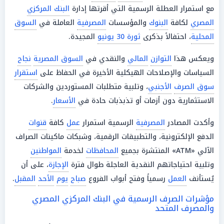
مع استمرار العطلة الرسمية التي أقرتها إدارة
البنك المركزي
المصري
لكافة
البنوك
والمؤسسات
المصرفية
العاملة في
السوق
المحلية
، احتفالاً بذكرى
ثورة 30 يونيو
المجيدة.
ويعكس هذا
التوازن
المالي
والنقدي في
السوق المصرية
نجاح
السياسات والإصلاحات الهيكلية الأخيرة في الحفاظ على
استقرار
سوق الصرف
الأجنبي
، وتلبية متطلبات المستوردين والشركات
الاستثمارية دون أزمات أو تذبذبات حادة في
الأسعار
.
وأكدت المصادر
المصرفية
الرسمية استمرار
عمل
كافة
قنوات
الدفع الإلكترونية، والتطبيقات الرقمية، وشبكات ماكينات الصراف
الآلي «ATM» المنتشرة بجميع
المحافظات
لخدمة
المواطنين
وتلبية احتياجاتهم النقدية العاجلة طوال فترة
الإجازة
، على أن
يُستأنف
العمل
رسمياً وفتح أبواب الفروع
صباح
يوم
الأحد
المقبل
.
مؤشرات الصرف الرسمية في البنك المركزي المصري
والمصرف المتحد