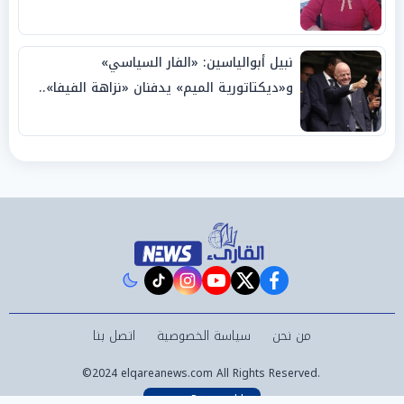
نبيل أبوالياسين: «الفار السياسي»
و«ديكتاتورية الميم» يدفنان «نزاهة الفيفا»..
وإقالة «إنفانتينو» باتت حتمية
instagram
tiktok
youtube
twitter
facebook
من نحن
سياسة الخصوصية
اتصل بنا
©2024 elqareanews.com All Rights Reserved.
Powered by