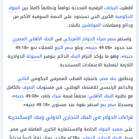
أظهرت
البيانات
الرقمية المحدثة توافقاً وتطابقاً كاملاً بين
البنوك
الحكومية
الكبرى التي تستحوذ على الحصة السوقية الأكبر من
ودائع ومعاملات
المواطنين
بالبلاد.
واستقر
سعر شراء الدولار
الأمريكي
في
البنك الأهلي المصري
عند حدود «49.08
جنيه
»، وبلغ
سعر
البيع
للعملاء نحو «49.18
جنيه
»، وهو ما يؤكد التزام
البنك
الدائم بتوفير
السيولة
الدولارية
اللازمة لتغطية الاعتمادات المستندية.
وتطابق
بنك مصر
، باعتباره القطب المصرفي الحكومي
الثاني
والداعم الرئيسي للاقتصاد الوطني، في مستويات
الصرف
بالكامل
مع نظيره
البنك الأهلي
؛ محققاً قيمة
شراء
بلغت «49.08
جنيه
»،
ومسجلاً
سعر
بيع
استقر بقوة عند مستوى «49.18 جنيه».
قراءات الدولار في البنك التجاري الدولي وبنك الإسكندرية
على
صعيد
البنوك
الخاصة والاستثمارية الكبرى العاملة في مصر،
سجل
البنك التجاري الدولي
«CIB» والذي يمثل ثقلاً كبيراً وذراعاً