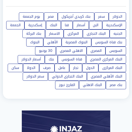
الدولار
سعر
بنك كريدي أجريكول
مصر
يوم الجمعة
الإسكندرية
البن
أسعار
قنا
البنك
إسكندرية
الجمعة
الجنيه
البنك التجاري
المركزي
الاسعار
بنك البركة
بنك قناة السويس
البنوك المصرية
الأهلي
البنوك
السويس
المصري
الاهلي المصري
30 يونيو
البنك المركزي المصري
قناة السويس
بنك
أسعار الدولار
البنك المركزى
الدول
تجار
عامل
صرف
الدولا
سكن
البنك الأهلي المصري
البنك التجاري الدولي
سعر الدولار
بنك مصر
البنك الاهلي
القارئ نيوز