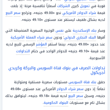
قوية في
تمويل
كبرى
الشركات
أسعاراً تنافسية مرنة؛ إذ بلغت
قيمة
شراء
الدولار
الأمريكي
نحو «49.00 جنيه»، وتراجع
سعر
البيع
لديه بشكل طفيف ليستقر عند مستوى «49.10 جنيه».
وسار
بنك الإسكندرية
على
نفس
الوتيرة السعرية المنضبطة التي
أقرها
البنك التجاري الدولي
؛ ودون
سعر
شراء
العملة
الأمريكية
عند حدود «49.00 جنيه»، بينما استقر
المؤشر
الرسمي للبيع لديه
عند قيمة «49.10 جنيه» للدولار الواحد في ختام
التداولات
الأسبوعية.
تداولات الصرف في بنوك قناة السويس والبركة وكريدي
أجريكول
حقق
بنك قناة السويس
مستويات سعرية مستقرة ومتوازنة
تماماً؛ إذ دون
سعر شراء الدولار
الأمريكي عند مستوى «49.08
جنيه»، وسجل
سعر
البيع
لديه قيمة «49.18 جنيه»، ليتوافق بذلك
بشكل تام مع مستويات
البنوك الحكومية
.