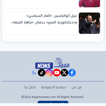
نبيل أبوالياسين: «الفار السياسي»
و«ديكتاتورية الميم» يدفنان «نزاهة الفيفا»..
وإقالة «إنفانتينو» باتت حتمية
instagram
tiktok
youtube
twitter
facebook
من نحن
سياسة الخصوصية
اتصل بنا
©2024 elqareanews.com All Rights Reserved.
Powered by