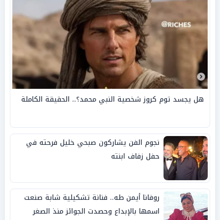
هل يجسد توم كروز شخصية النبي محمد؟.. الحقيقة الكاملة
نجوم الفن يشاركون صبحي خليل فرحته في
حفل زفاف ابنته
روفانا أيمن طه.. فنانة تشكيلية شابة صنعت
اسمها بالإبداع وحصدت الجوائز منذ الصغر