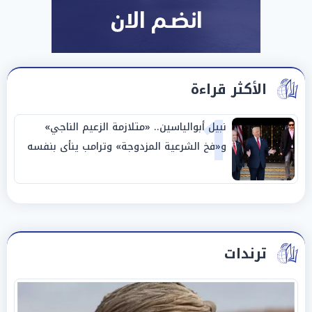
الأكثر قراءة
1
نبيل أبوالياسين.. «متلازمة الزعيم الناجي»
و«فخ الشرعية المزدوجة» وترامب ينأى بنفسه
وحليفه في «ميتم استراتيجي»
ترندات