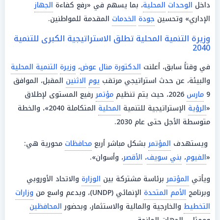
داخل
الوحدات
المحلية
، بما يسهم في «رفع كفاءة
الجهاز
الإداري» وتحسين
جودة
الخدمات
المقدمة للمواطنين.
وزيرة التنمية المحلية تطلق الاستراتيجية الكبرى للتنمية
2040
في وقتاً سابق، أعلنت
الدكتورة منال عوض
،
وزيرة
التنمية المحلية
والبيئة، عن حدث استراتيجي مرتقب
يوم
الاثنين
المقبل، الموافق
9
مارس
2026، حيث يتم تنظيم
مؤتمر
رفيع المستوى لإطلاق
«
الرؤية
الإستراتيجية للتنمية
المحلية
المتكاملة 2040»، والخطة
متوسطة الأجل حتى عام 2030.
ويستهدف
المؤتمر
بشكل مباشر أربع
محافظات
محورية هي:
«
الفيوم
،
بني سويف
،
الأقصر
، وأسوان».
ويأتي
المؤتمر
برئاسة مشتركة بين
الوزارة
والاتحاد الأوروبي
وبرنامج
الأمم المتحدة
الإنمائي (UNDP)، وبدعم واسع من
وزارات
التخطيط
والخارجية والمالية والاستثمار، وبحضور
المحافظين