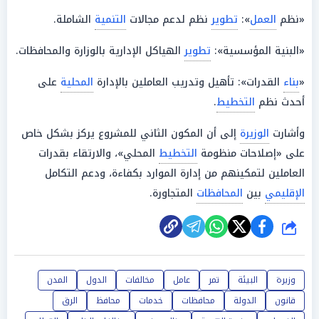
«نظم
العمل
»:
تطوير
نظم لدعم مجالات
التنمية
الشاملة.
«البنية المؤسسية»:
تطوير
الهياكل الإدارية بالوزارة والمحافظات.
«
بناء
القدرات»: تأهيل وتدريب العاملين بالإدارة
المحلية
على
أحدث نظم
التخطيط
.
وأشارت
الوزيرة
إلى أن المكون الثاني للمشروع يركز بشكل خاص
على «إصلاحات منظومة
التخطيط
المحلي»، والارتقاء بقدرات
العاملين لتمكينهم من إدارة الموارد بكفاءة، ودعم التكامل
الإقليمي
بين
المحافظات
المتجاورة.
شارك
وزيرة
البيئة
تمر
عامل
مخالفات
الدول
المدن
قانون
الدولة
محافظات
خدمات
محافظ
الرق