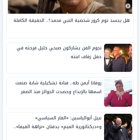
هل يجسد توم كروز شخصية النبي محمد؟.. الحقيقة الكاملة
نجوم الفن يشاركون صبحي خليل فرحته في
حفل زفاف ابنته
روفانا أيمن طه.. فنانة تشكيلية شابة صنعت
اسمها بالإبداع وحصدت الجوائز منذ الصغر
نبيل أبوالياسين: «الفار السياسي»
و«ديكتاتورية الميم» يدفنان «نزاهة الفيفا»..
وإقالة «إنفانتينو» باتت حتمية