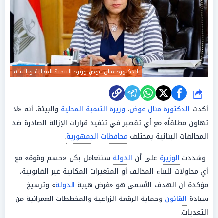
الدكتورة منال عوض وزيرة التنمية المحلية و البيئة
شارك
أكدت
الدكتورة منال عوض
،
وزيرة
التنمية المحلية
والبيئة، أنه «لا
تهاون مطلقاً» مع أي تقصير في تنفيذ قرارات الإزالة الصادرة ضد
المخالفات البنائية بمختلف
محافظات الجمهورية
.
وشددت
الوزيرة
على أن
الدولة
ستتعامل بكل «حسم وقوة» مع
أي محاولات للبناء المخالف أو المتغيرات المكانية غير القانونية،
مؤكدة أن الهدف الأسمى هو «فرض هيبة
الدولة
» وترسيخ
سيادة
القانون
وحماية الرقعة الزراعية والمخططات العمرانية من
التعديات.