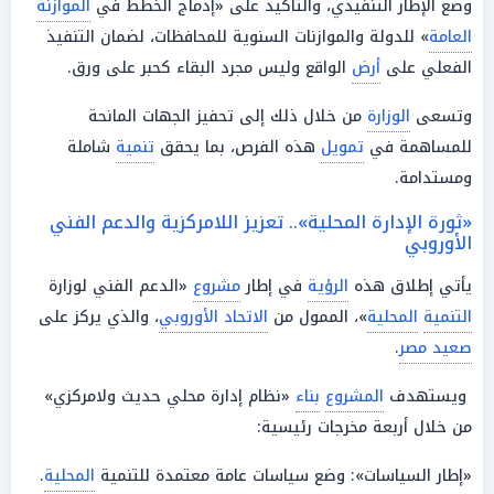
وضع الإطار التنفيذي، والتأكيد على «إدماج الخطط في
الموازنة
العامة
» للدولة والموازنات السنوية للمحافظات، لضمان التنفيذ
الفعلي على
أرض
الواقع وليس مجرد البقاء كحبر على ورق.
وتسعى
الوزارة
من خلال ذلك إلى تحفيز الجهات المانحة
للمساهمة في
تمويل
هذه الفرص، بما يحقق
تنمية
شاملة
ومستدامة.
«ثورة الإدارة المحلية».. تعزيز اللامركزية والدعم الفني
الأوروبي
يأتي إطلاق هذه
الرؤية
في إطار
مشروع
«الدعم الفني لوزارة
التنمية
المحلية
»، الممول من
الاتحاد الأوروبي
، والذي يركز على
صعيد مصر
.
ويستهدف
المشروع
بناء
«نظام إدارة محلي حديث ولامركزي»
من خلال أربعة مخرجات رئيسية:
«إطار السياسات»: وضع سياسات عامة معتمدة للتنمية
المحلية
.