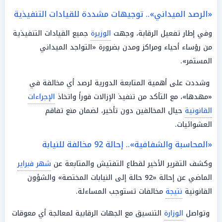
«الرصد الميداني».. توجيهات مشددة للقيادات التنفيذية
وفي إطار تفعيل الرقابة، وجهت
الوزيرة
جميع القيادات التنفيذية
من رؤساء أحياء ومراكز ومدن بضرورة «التواجد الميداني
المستمر».
وشددت على أهمية المتابعة الدورية لرصد أي مخالفة في
«مهدها»، مع التأكد من تنفيذ الإزالات فوراً واتخاذ
الإجراءات
القانونية
حيال المخالفين دون تأخير، لضمان منع تفاقم
العشوائيات.
«المحاسبة والشفافية».. إحالة 92 مخالفة للنيابة
وكشف التقرير الأخير لقطاع التفتيش والمتابعة عن
شهر فبراير
الماضي عن إحالة «92 حالة إلى النيابات المختصة» والشؤون
القانونية
نتيجة
مخالفات تستوجب المساءلة.
وتواصل
الوزارة
التنسيق مع الجهات الرقابية لمعالجة أي معوقات