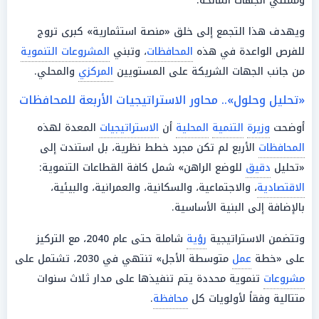
وممثلي الجهات المانحة.
ويهدف هذا التجمع إلى خلق «منصة استثمارية» كبرى تروج
للفرص الواعدة في هذه
المحافظات
، وتبني
المشروعات التنموية
من جانب الجهات الشريكة على المستويين
المركزي
والمحلي.
«تحليل وحلول».. محاور الاستراتيجيات الأربعة للمحافظات
أوضحت
وزيرة
التنمية
المحلية
أن
الاستراتيجيات
المعدة لهذه
المحافظات
الأربع لم تكن مجرد خطط نظرية، بل استندت إلى
«تحليل
دقيق
للوضع الراهن» شمل كافة القطاعات التنموية:
الاقتصادية
، والاجتماعية، والسكانية، والعمرانية، والبيئية،
بالإضافة إلى البنية الأساسية.
وتتضمن الاستراتيجية
رؤية
شاملة حتى عام 2040، مع التركيز
على «خطة
عمل
متوسطة الأجل» تنتهي في 2030، تشتمل على
مشروعات
تنموية محددة يتم تنفيذها على مدار ثلاث سنوات
متتالية وفقاً لأولويات كل
محافظة
.