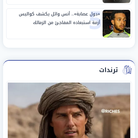
5
«دول عصابة».. أنس وائل يكشف كواليس
أزمة استبعاده المفاجئ من الزمالك
ترندات