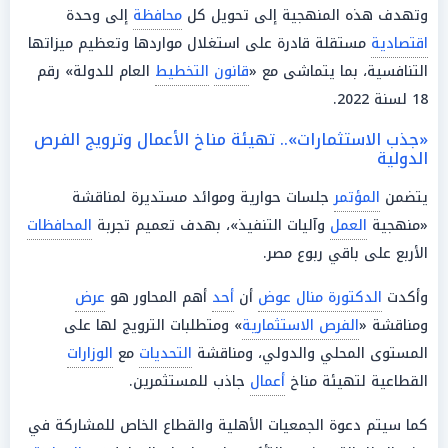
وتهدف هذه المنهجية إلى تحويل كل
محافظة
إلى وحدة
اقتصادية
مستقلة قادرة على استغلال مواردها وتعظيم ميزاتها
التنافسية، بما يتماشى مع «
قانون
التخطيط
العام للدولة» رقم
18 لسنة 2022.
«جذب الاستثمارات».. تهيئة مناخ الأعمال وترويج الفرص
الدولية
يتضمن
المؤتمر
جلسات حوارية وموائد مستديرة لمناقشة
«منهجية
العمل
وآليات التنفيذ»، بهدف تعميم تجربة
المحافظات
الأربع على باقي ربوع مصر.
وأكدت
الدكتورة منال عوض
أن
أحد
أهم المحاور هو
عرض
ومناقشة «
الفرص الاستثمارية
» ومتطلبات الترويج لها على
المستوى المحلي والدولي، ومناقشة
التحديات
مع
الوزارات
القطاعية لتهيئة مناخ
أعمال
جاذب للمستثمرين.
كما سيتم دعوة الجمعيات الأهلية والقطاع الخاص للمشاركة في