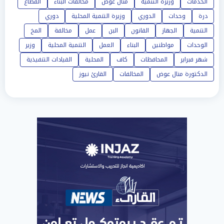
الخدمات
وزيرة التنمية
منال عوض
مخالفات البناء
القطاع
درة
وحدات
الدوري
وزيرة التنمية المحلية
دوري
التنمية
الجهاز
القانون
البن
عمل
مخالفة
المخ
الوحدات
مواطنين
البناء
العمل
التنمية المحلية
وزير
شهر فبراير
المحافظات
كاف
المحلية
القيادات التنفيذية
الدكتورة منال عوض
المخالفات
القارئ نيوز