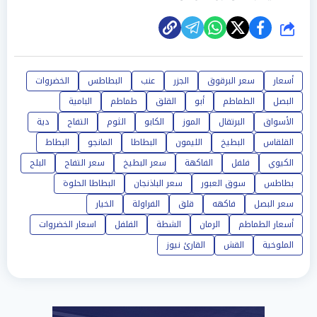
شارك
أسعار
سعر البرقوق
الجزر
عنب
البطاطس
الخضروات
البصل
الطماطم
أبو
القلق
طماطم
البامية
الأسواق
البرتقال
الموز
الكابو
الثوم
التفاح
دية
القلقاس
البطيخ
الليمون
البطاطا
المانجو
البطاط
الكيوي
فلفل
الفاكهة
سعر البطيخ
سعر التفاح
البلح
بطاطس
سوق العبور
سعر الباذنجان
البطاطا الحلوة
سعر البصل
فاكهه
قلق
الفراولة
الخيار
أسعار الطماطم
الرمان
الشطة
الفلفل
اسعار الخضروات
الملوخية
القش
القارئ نيوز