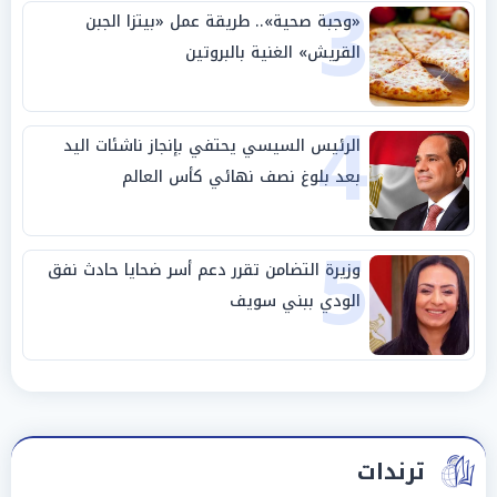
3
«وجبة صحية».. طريقة عمل «بيتزا الجبن
القريش» الغنية بالبروتين
4
الرئيس السيسي يحتفي بإنجاز ناشئات اليد
بعد بلوغ نصف نهائي كأس العالم
5
وزيرة التضامن تقرر دعم أسر ضحايا حادث نفق
الودي ببني سويف
ترندات