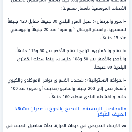
الفاكهة المحلية والمستوردة، حيث يسعى المواطنون لاقتناص
الأصناف الموسمية بأسعار معقولة:
«الموز والبرتقال»: سجل الموز البلدي 30 جنيهاً مقابل 120 جنيهاً
للمستورد، واستقر البرتقال "أبو سرة" عند 20 جنيهاً واليوسفي
عند 15 جنيهاً.
«التفاح والكمثرى»: تراوح التفاح الأخضر بين 50 و115 جنيهاً،
والأحمر والأصفر بين 50 و108 جنيهات، بينما سجلت الكمثرى
البلدية 80 جنيهاً.
«الفواكه الاستوائية»: شهدت الأسواق توافر الأفوكادو والكيوي
بأسعار تصل إلى 200 جنيه، والمانجو (صديقة أو نعوم) عند 100
جنيه، والقشطة البلدي سجلت 160 جنيهاً.
«المحاصيل الربيعية».. البطيخ والخوخ يتصدران مشهد
الصيف المبكر
مع الارتفاع التدريجي في درجات الحرارة، بدأت محاصيل الصيف في