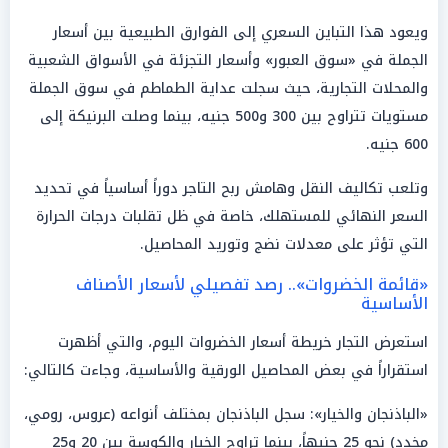
ويعود هذا التباين السعري إلى الفوارق الطبيعية بين أسعار
الجملة في «سوق العبور» وأسعار التجزئة في الأسواق الشعبية
والمحلات التجارية، حيث سجلت عداية الطماطم في سوق الجملة
مستويات تتراوح بين 300 و500 جنيه، بينما وصلت البرنيكة إلى
600 جنيه.
وتلعب تكاليف النقل وهامش ربح التاجر دوراً أساسياً في تحديد
السعر النهائي للمستهلك، خاصة في ظل تقلبات درجات الحرارة
التي تؤثر على معدلات نضج وتوريد المحاصيل.
«قائمة الخضروات».. رصد تفصيلي لأسعار الأصناف
الأساسية
استعرض التجار خريطة أسعار الخضروات اليوم، والتي أظهرت
استقراراً في بعض المحاصيل الورقية والأساسية، وجاءت كالتالي:
«الباذنجان والخيار»: سجل الباذنجان بمختلف أنواعه (عروس، رومي،
مخدد) نحو 25 جنيهاً، بينما تراوح الخيار والكوسة بين 20 و25