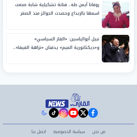
روفانا أيمن طه.. فنانة تشكيلية شابة صنعت
اسمها بالإبداع وحصدت الجوائز منذ الصغر
نبيل أبوالياسين: «الفار السياسي»
و«ديكتاتورية الميم» يدفنان «نزاهة الفيفا»..
وإقالة «إنفانتينو» باتت حتمية
instagram
tiktok
youtube
twitter
facebook
من نحن
سياسة الخصوصية
اتصل بنا