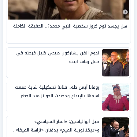
هل يجسد توم كروز شخصية النبي محمد؟.. الحقيقة الكاملة
نجوم الفن يشاركون صبحي خليل فرحته في
حفل زفاف ابنته
روفانا أيمن طه.. فنانة تشكيلية شابة صنعت
اسمها بالإبداع وحصدت الجوائز منذ الصغر
نبيل أبوالياسين: «الفار السياسي»
و«ديكتاتورية الميم» يدفنان «نزاهة الفيفا»..