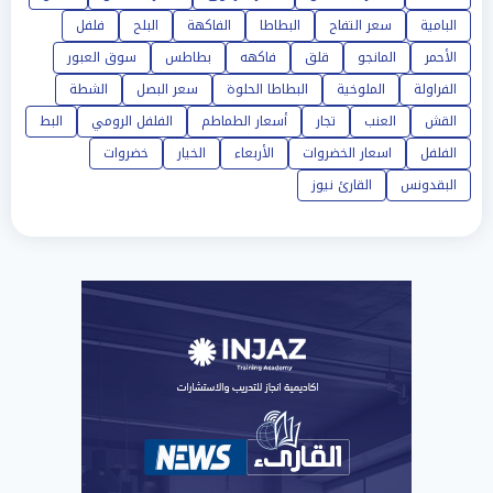
البامية
سعر التفاح
البطاطا
الفاكهة
البلح
فلفل
الأحمر
المانجو
قلق
فاكهه
بطاطس
سوق العبور
الفراولة
الملوخية
البطاطا الحلوة
سعر البصل
الشطة
القش
العنب
تجار
أسعار الطماطم
الفلفل الرومي
البط
الفلفل
اسعار الخضروات
الأربعاء
الخيار
خضروات
البقدونس
القارئ نيوز