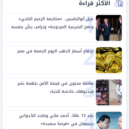
الأكثر قراءة
1
نبيل أبوالياسين.. «متلازمة الزعيم الناجي»
و«فخ الشرعية المزدوجة» وترامب ينأى بنفسه
وحليفه في «ميتم استراتيجي»
2
ارتفاع أسعار الذهب اليوم الجمعة في مصر
3
صانعة محتوى في قبضة الأمن بتهمة نشر
فيديوهات خادشة للحياء
4
بعد 13 عامًا.. أحمد مكي وماجد الكدواني
يجتمعان في «فرصة سعيدة»