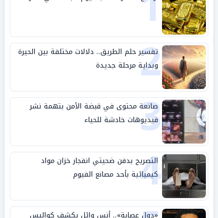
1
2
تفسير حلم الطريق.. دلالات مختلفة بين الحيرة
وبداية مرحلة جديدة
3
صانعة محتوى في قبضة الأمن بتهمة نشر
فيديوهات خادشة للحياء
4
التصريح بدفن ضحيتي انفجار خزان مواد
كيميائية بأحد مصانع الفيوم
«دول عصابة».. أنس وائل يكشف كواليس