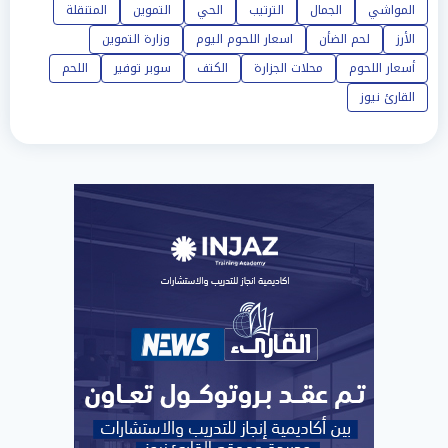
المواشي
الجمال
الترتيب
الحي
التموين
المتنقلة
الأرز
لحم الضأن
اسعار اللحوم اليوم
وزارة التموين
أسعار اللحوم
محلات الجزارة
الكتف
سوبر توفير
اللحم
القارئ نيوز