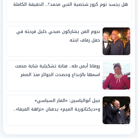
هل يجسد توم كروز شخصية النبي محمد؟.. الحقيقة الكاملة
نجوم الفن يشاركون صبحي خليل فرحته في
حفل زفاف ابنته
روفانا أيمن طه.. فنانة تشكيلية شابة صنعت
اسمها بالإبداع وحصدت الجوائز منذ الصغر
نبيل أبوالياسين: «الفار السياسي»
و«ديكتاتورية الميم» يدفنان «نزاهة الفيفا»..
وإقالة «إنفانتينو» باتت حتمية