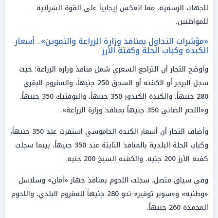
للجهات الرسمية، مما انعكس إيجابياً على القوة الشرائية
للمواطنين.
«مؤشرات التداول بمنافذ وزارة الزراعة والتموين».. أسعار
الكبدة وكباب الحلة وكفتة الأرز
وأوضح التجار أن التراجع السعري شمل منافذ وزارة الزراعة؛ حيث
سجل البرجر أو الكفتة أو السجق 250 جنيهاً، والمفروم البقري
280 جنيهاً، والكبدة الكندوز 350 جنيهاً، والبوفتيك 350 جنيهاً،
و«اللحم الضاني 350 جنيهاً بمنافذ وزارة الزراعة».
وأضاف التجار أن أسعار الكبدة الجاموسي استقرت عند 350 جنيهاً،
وكباب الحلة البلدية بالمنافذ الثابتة عند 350 جنيهاً، بينما سجلت
كفتة الأرز 200 جنيه، والكفتة السيخ 200 جنيه.
وفي سياق متصل، سجلت اللحوم بمنافذ جهاز «أمان» وسلاسل
«وطنية» و«سوبر توفير» نحو 280 جنيهاً للمفروم البلدي، واللحوم
المجمدة 260 جنيهاً.