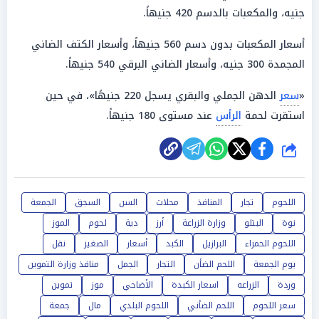
جنيه، والمكعبات بالدسم 420 جنيهاً.
أسعار المكعبات بدون دسم 560 جنيهاً، وأسعار الكتف الضاني
المجمدة 300 جنيه، وأسعار الضاني البرقي 540 جنيهاً.
«
سعر
الدهن الجملي والبقري يسجل 220 جنيهًا»، في حين
استقرت لحمة
الرأس
عند مستوى 180 جنيهاً.
شارك
اللحوم
تجار
المنافذ
محلات
السن
السجق
الجمعة
نوة
البتلو
وزارة الزراعة
أرز
دية
لحوم
الموز
اللحوم الحمراء
البرازيل
الكبد
أسعار
الصغير
نقل
يوم الجمعة
اللحم الضأن
التجار
الجمل
منافذ وزارة التموين
وردة
الزراعه
اسعار الكبدة
الأضاحي
موز
تموين
سعر اللحوم
اللحم الضأني
اللحوم البلدي
مال
جمعة