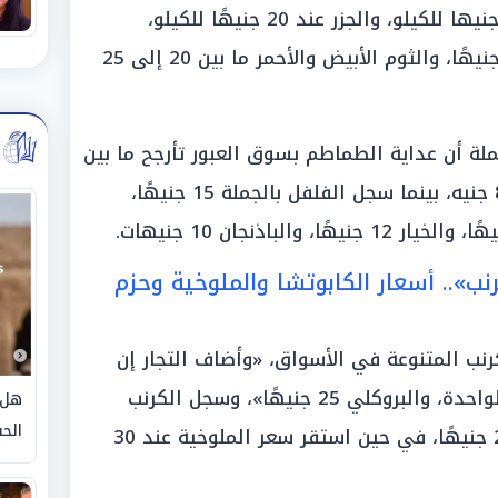
واستقر الخيار أو القلقاس عند 25 جنيها للكيلو، والجزر عند 20 جنيهًا للكيلو،
والبطاطا الحلوة ما بين 10 إلى 20 جنيهًا، والثوم الأبيض والأحمر ما بين 20 إلى 25
لة أن عداية الطماطم بسوق العبور تأرجح ما بين
450 و750 جنيها، والبرنيكة عند 800 جنيه، بينما سجل الفلفل بالجملة 15 جنيهًا،
نب».. أسعار الكابوتشا والملوخية وحزم
نب المتنوعة في الأسواق، «وأضاف التجار إن
سعر الكابوتشا 10 جنيهات ونصف للواحدة، والبروكلي 25 جنيهًا»، وسجل الكرنب
هل 
الحق
الأحمر 30 جنيها، والكرنب الأبيض 20 جنيهًا، في حين استقر سعر الملوخية عند 30