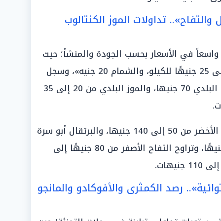
التفاح».. تداولات الموز الكنتالوب
واسعاً في الأسعار بحسب الجودة والمنشأ؛ حيث
«أفاد التجار أن سعر الكنتالوب 10 إلى 25 جنيهًا للكيلو، والشمام 20 جنيه»، وسجل
العنب المستورد 230 جنيها، والعنب البلدي 70 جنيها، والموز البلدي من 20 إلى 35
وفي قطاع التفاحيات، سجل التفاح الأخضر من 50 إلى 140 جنيها، والبرتقال أبو سرة
20 جنيهًا، والبرتقال اليوسفي 20 جنيهًا، وتراوح التفاح الأصفر من 80 جنيهًا إلى
وائية».. رصد الكمثرى والأفوكادو والمانجو