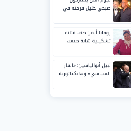
صبحي خليل فرحته في
حفل زفاف ابنته
روفانا أيمن طه.. فنانة
تشكيلية شابة صنعت
اسمها بالإبداع وحصدت
الجوائز منذ الصغر
نبيل أبوالياسين: «الفار
السياسي» و«ديكتاتورية
الميم» يدفنان «نزاهة
الفيفا».. وإقالة
«إنفانتينو» باتت حتمية