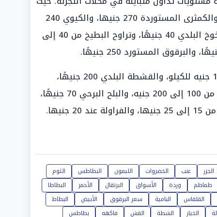
 مستويات تداول متباينة في محلات التجزئة؛ حيث
«بلغت الكمثرى البلدية 150 جنيهًا، والكمثرى المستوردة 270 جنيها، والكيوي 240
جنيها»، والأفوكادو 250 جنيهًا، والخوخ البلدي 40 جنيهًا، وتراوح البطيخ من 40 إلى
وسجلت المانجو صديقة أو نعوم 100 جنيه للكيلو، والقشطة البلدي 200 جنيهًا،
والخوخ 35 جنيهًا، وتراوح المشمش من 100 إلى 200 جنيه، والبلح البرحي 70 جنيهًا،
الجزر
عنب
الخضروات
الليمون
البطاطس
الثوم
طماطم
وردة
الأسواق
البرتقال
الأحمر
البطاطا
القلقاس
البامية
سعر البرقوق
الأبيض
البطاط
لة
الخيار
الشطة
القش
فاكهه
بطاطس