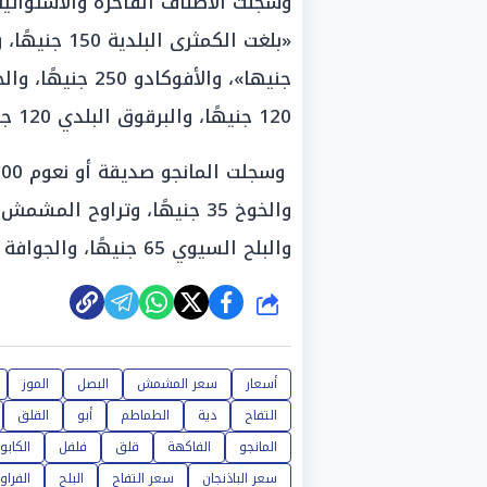
وسجلت الأصناف الفاخرة والاستوائية
120 جنيهًا، والبرقوق البلدي 120 جنيهًا، والبرقوق المستورد 250 جنيهًا.
والبلح السيوي 65 جنيهًا، والجوافة من 15 إلى 25 جنيها، والفراولة عند 20 جنيها.
شارك
أسعار
سعر المشمش
البصل
الموز
التفاح
دية
الطماطم
أبو
القلق
المانجو
الفاكهة
قلق
فلفل
الكابو
سعر الباذنجان
سعر التفاح
البلح
الفراو