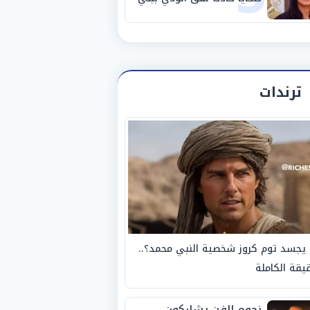
سويف
ترندات
يجسد توم كروز شخصية النبي محمد؟..
يقة الكاملة
نجوم الفن يشاركون