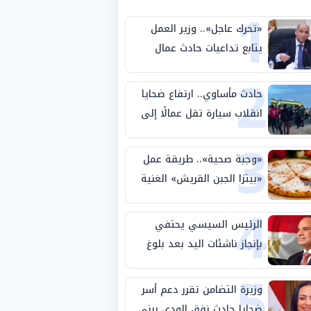
1
«تحرك عاجل».. وزير العمل
يتابع تداعيات حادث عمال
2
طريق بني سويف الصحراوي
حادث مأساوي.. ارتفاع ضحايا
انقلاب سيارة تقل عمالًا إلى
3
14 شخصًا
«وجبة صحية».. طريقة عمل
«بيتزا الجبن القريش» الغنية
4
بالبروتين
الرئيس السيسي يحتفي
بإنجاز ناشئات اليد بعد بلوغ
5
نصف نهائي كأس العالم
وزيرة التضامن تقرر دعم أسر
ضحايا حادث نفق الودي ببني