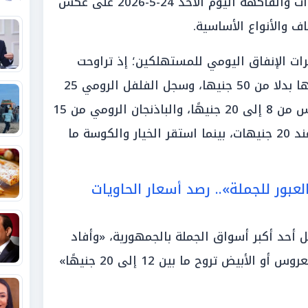
اليومية؛ حيث «هبطت أسعار الخضروات والفاكهة اليوم الأحد 24-5-2026 على عكس
ف والأنواع الأساسية.
رات الإنفاق اليومي للمستهلكين؛ إذ تراوحت
أسعار الطماطم بين 20 إلى 40 جنيها بدلا من 50 جنيها، وسجل الفلفل الرومي 25
بدلا من 30 جنيها، وتراوحت البطاطس من 8 إلى 20 جنيهًا، والباذنجان الرومي من 15
إلى 20 جنيها، والباذنجان العروس عند 20 جنيهات، بينما استقر الخيار والكوسة ما
بور للجملة».. رصد أسعار الحاويات
 أحد أكبر أسواق الجملة بالجمهورية، «وأفاد
التجار أن سعر الباذنجان الملون أو العروس أو الأبيض تروح ما بين 12 إلى 20 جنيهًا»