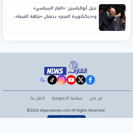
نبيل أبوالياسين: «الفار السياسي»
و«ديكتاتورية الميم» يدفنان «نزاهة الفيفا»..
وإقالة «إنفانتينو» باتت حتمية
instagram
tiktok
youtube
twitter
facebook
من نحن
سياسة الخصوصية
اتصل بنا
©2024 elqareanews.com All Rights Reserved.
Powered by