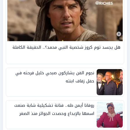
هل يجسد توم كروز شخصية النبي محمد؟.. الحقيقة الكاملة
نجوم الفن يشاركون صبحي خليل فرحته في
حفل زفاف ابنته
روفانا أيمن طه.. فنانة تشكيلية شابة صنعت
اسمها بالإبداع وحصدت الجوائز منذ الصغر