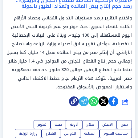
«القدرة الإنتاجية الشاملة للقطاع التجاري والريفي»..
رصد حجم إنتاج بيض المائدة وتعداد الطيور بالدولة
واختتم التقرير برصد مستويات التداول النهائي وحصاد الأرقام
الكلية للقطاع الحيوي؛ حيث «وتراجع سعر كرتونة البيض الأبيض
اليوم للمستهلك إلى 100 جنيه»، وبناءً على البيانات الإحصائية
التفصيلية، «وأعلن تقرير سابق أصدرته وزارة الزراعة واستصلاح
الأراضي، أن إنتاج مصر من بيض المائدة سجل 14 مليار، كما يسجل
إجمالي حجم إنتاج القطاع التجاري من الدواجن في 1.4 مليار طائر،
بينما ينتج القطاع الريفي حوالي 320 مليون دجاجة» بجمهورية
مصر العربية، لتؤكد هذه الأرقام نجاح خطط الاكتفاء الذاتي
واستقرار المعروض بالأسواق المفتوحة.
شارك
بيض
الأبيض
صلاح
أدوية
صحة
تطوير
محافظة الفيوم
الصناعة
الدواجن
القطاع
وزارة الزراعة