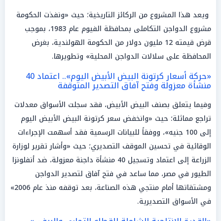
ويعد هذا المشروع من الركائز التاريخية؛ حيث «ونفذت الحكومة
مشروع الدواجن التكاملى بمحافظة الفيوم عام 1983، بموجب
قرض قيمته 12 مليون دولار من الحكومة الهولندية، بغرض
المحافظة على سلالات الدواجن المحلية» وتطويرها.
«حركة أسعار كرتونة البيض الأبيض اليوم».. اعتماد 40
منشأة معزولة وفتح آفاق التصدير المتوقفة
وفيما يتعلق بصنف البيض الأبيض، فقد سجلت الأسواق معدلات
تراجع مماثلة؛ حيث «وانخفض سعر كرتونة البيض الأبيض اليوم
إلى 100 جنيه»، ووفقاً للبيانات الرسمية فقد أسهمت الإجراءات
الوقائية في تحسين الموقف التصديري؛ حيث «وأشار تقرير لوزارة
الزراعة إلى اعتماد وتسجيل 40 منشأة داجنة معزولة، ضد أنفلونزا
الطيور في مصر، مما ساعد في فتح آفاق لتصدير الدواجن
ومشتقاتها أمام منتجي هذه الصناعة، بعد توقفه منذ عام 2006»
في الأسواق التصديرية.