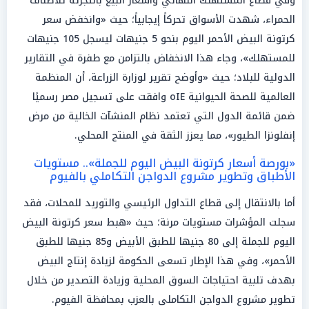
وفي قطاع المستهلك النهائي وأسعار البيع بالتجزئة للأصناف
الحمراء، شهدت الأسواق تحركاً إيجابياً؛ حيث «وانخفض سعر
كرتونة البيض الأحمر اليوم بنحو 5 جنيهات ليسجل 105 جنيهات
للمستهلك»، وجاء هذا الانخفاض بالتزامن مع طفرة في التقارير
الدولية للبلاد؛ حيث «وأوضح تقرير لوزارة الزراعة، أن المنظمة
العالمية للصحة الحيوانية oIE وافقت على تسجيل مصر رسميًا
ضمن قائمة الدول التي تعتمد نظام المنشآت الخالية من مرض
إنفلونزا الطيور»، مما يعزز الثقة في المنتج المحلي.
«بورصة أسعار كرتونة البيض اليوم للجملة».. مستويات
الأطباق وتطوير مشروع الدواجن التكاملي بالفيوم
أما بالانتقال إلى قطاع التداول الرئيسي والتوريد للمحلات، فقد
سجلت المؤشرات مستويات مرنة؛ حيث «هبط سعر كرتونة البيض
اليوم للجملة إلى 80 جنيها للطبق الأبيض و85 جنيها للطبق
الأحمر»، وفي هذا الإطار تسعى الحكومة لزيادة إنتاج البيض
بهدف تلبية احتياجات السوق المحلية وزيادة التصدير من خلال
تطوير مشروع الدواجن التكاملى بالعزب بمحافظة الفيوم.