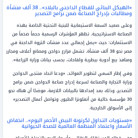
«الهيكل البنائي للقطاع الداجني بالبلاد».. 38 ألف منشأة
ومطالبات بإدراج الصناعة ضمن برامج التصدير
وعلى صعيد السعة الاستيعابية للبنية التحتية الخاصة بهذه
الصناعة الاستراتيجية، تظهر المؤشرات الرسمية حجماً ضخماً من
الاستثمارات؛ حيث «يصل إجمالي عدد منشآت الثروة الداجنة في
مصر نحو 38 ألف منشأة، تشمل مزارع دواجن ومصانع أعلاف ومجازر
ومنافذ بيع أدوية بيطرية ولقاحات، بحسب بيانات وزارة الزراعة».
وفي إطار السعي لتطوير العوائد، «ودعا اتحاد منتجى الدواجن
وزارة التجارة والصناعة لسرعة إدراج صناعة الدواجن ضمن برامج
التصدير، وذلك بعد إمدادها بالبيانات اللازمة، موضحًا أن هناك نحو
30 مؤسسة خالية من أنفلونزا الطيور، وتواصل أعمال التصدير»
إلى الأسواق الخارجية.
«مستويات التداول لكرتونة البيض الأحمر اليوم».. انخفاض
الأسعار واعتماد المنظمة العالمية للصحة الحيوانية