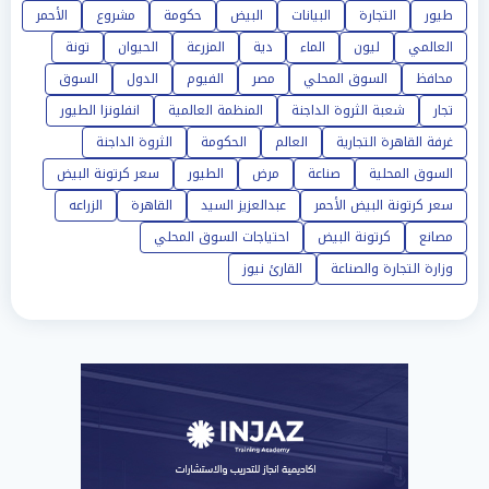
طيور
التجارة
البيانات
البيض
حكومة
مشروع
الأحمر
العالمي
ليون
الماء
دية
المزرعة
الحيوان
تونة
محافظ
السوق المحلي
مصر
الفيوم
الدول
السوق
تجار
شعبة الثروة الداجنة
المنظمة العالمية
انفلونزا الطيور
غرفة القاهرة التجارية
العالم
الحكومة
الثروة الداجنة
السوق المحلية
صناعة
مرض
الطيور
سعر كرتونة البيض
سعر كرتونة البيض الأحمر
عبدالعزيز السيد
القاهرة
الزراعه
مصانع
كرتونة البيض
احتياجات السوق المحلي
وزارة التجارة والصناعة
القارئ نيوز