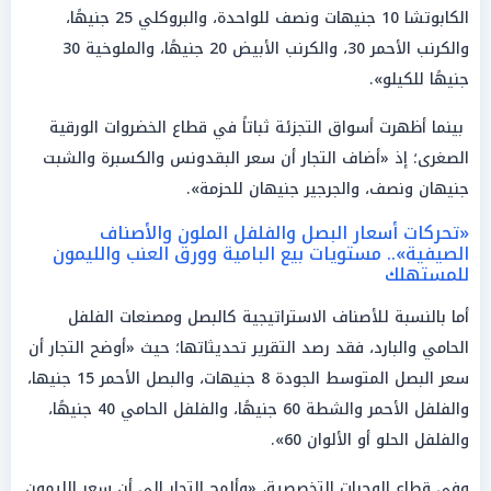
الكابوتشا 10 جنيهات ونصف للواحدة، والبروكلي 25 جنيهًا،
والكرنب الأحمر 30، والكرنب الأبيض 20 جنيهًا، والملوخية 30
جنيهًا للكيلو».
بينما أظهرت أسواق التجزئة ثباتاً في قطاع الخضروات الورقية
الصغرى؛ إذ «أضاف التجار أن سعر البقدونس والكسبرة والشبت
جنيهان ونصف، والجرجير جنيهان للحزمة».
«تحركات أسعار البصل والفلفل الملون والأصناف
الصيفية».. مستويات بيع البامية وورق العنب والليمون
للمستهلك
أما بالنسبة للأصناف الاستراتيجية كالبصل ومصنعات الفلفل
الحامي والبارد، فقد رصد التقرير تحديثاتها؛ حيث «أوضح التجار أن
سعر البصل المتوسط الجودة 8 جنيهات، والبصل الأحمر 15 جنيها،
والفلفل الأحمر والشطة 60 جنيهًا، والفلفل الحامي 40 جنيهًا،
والفلفل الحلو أو الألوان 60».
وفي قطاع الوجبات التخصصية، «وألمح التجار إلي أن سعر الليمون