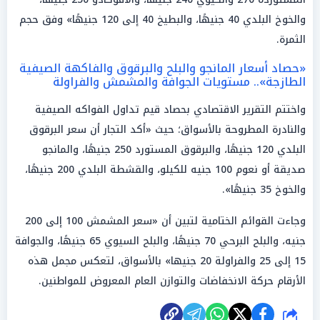
والخوخ البلدي 40 جنيهًا، والبطيخ 40 إلى 120 جنيهًا» وفق حجم
الثمرة.
«حصاد أسعار المانجو والبلح والبرقوق والفاكهة الصيفية
الطازجة».. مستويات الجوافة والمشمش والفراولة
واختتم التقرير الاقتصادي بحصاد قيم تداول الفواكه الصيفية
والنادرة المطروحة بالأسواق؛ حيث «أكد التجار أن سعر البرقوق
البلدي 120 جنيهًا، والبرقوق المستورد 250 جنيهًا، والمانجو
صديقة أو نعوم 100 جنيه للكيلو، والقشطة البلدي 200 جنيهًا،
والخوخ 35 جنيهًا».
وجاءت القوائم الختامية لتبين أن «سعر المشمش 100 إلى 200
جنيه، والبلح البرحي 70 جنيهًا، والبلح السيوي 65 جنيهًا، والجوافة
15 إلى 25 والفراولة 20 جنيها» بالأسواق، لتعكس مجمل هذه
الأرقام حركة الانخفاضات والتوازن العام المعروض للمواطنين.
شارك