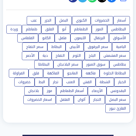
أسعار
الخضروات
الكيوي
البصل
الجزر
عنب
البطاطس
الموز
الطماطم
أبو
القلق
طماطم
وردة
الأسواق
البرتقال
الليمون
فلفل
الكابو
القلقاس
البامية
سعر البرقوق
الأبيض
البطاط
سعر التفاح
سعر المشمش
البلح
الثوم
التفاح
دية
الأحمر
بطاطس
سوق العبور
سعر الباذنجان
البطاطا
البطاطا الحلوة
فاكهه
المانجو
الفاكهة
قلق
الفراولة
الخيار
الشطة
القش
العنب
تجار
البط
خضروات
البقدونس
الأربعاء
أسعار الطماطم
موز
باذنجان
سعر البصل
التجار
ألوان
الفلفل
اسعار الخضروات
القارئ نيوز