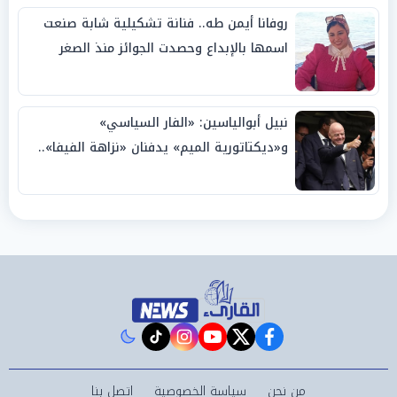
روفانا أيمن طه.. فنانة تشكيلية شابة صنعت
اسمها بالإبداع وحصدت الجوائز منذ الصغر
نبيل أبوالياسين: «الفار السياسي»
و«ديكتاتورية الميم» يدفنان «نزاهة الفيفا»..
وإقالة «إنفانتينو» باتت حتمية
instagram
tiktok
youtube
twitter
facebook
من نحن
سياسة الخصوصية
اتصل بنا