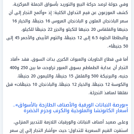
وفي جولة لرصد حركة البيع والتوريد بأسواق الجملة المركزية،
كشف الموزعون عن قيم التداول الكلية؛ إذ «وألمح التجار إلى أن
سعر الباذنجان الملون و الباذنجان العروس 16 جنيهًا، والخيار 16
جنيها والقلقاس 20 جنيها للكيلو والجزر 22 جنيهًا للكيلو،
والبطاطا الحلوة 6.5 إلى 12 جنيهًا، والثوم الأبيض والأحمر 45 إلى
50 جنيهًا».
أما في قطاع الحاويات والعبوات الكبرى بذات السوق، فقد «أفاد
التجار أن عداية الطماطم بسوق العبور تراوحت ما بين 250 و400
جنيه، والبرنيكة 500 والفلفل 15 جنيهًا، والليمون 20 جنيهًا،
والكوسة 12 جنيهًا، والخيار 12 جنيهًا، والباذنجان 10 جنيهًات» قبل
نقلها لمنافذ التجزئة.
«بورصة النباتات الورقية والأصناف الطازجة بالأسواق»..
أسعار الكابوتشا والملوخية والكرنب وحزم الخضرة
وعلى صعيد أصناف النباتات والورقيات اللازمة للتدبير المنزلي،
استقرت القيم السعرية للتداول؛ حيث «وأشار التجار إلي إن سعر