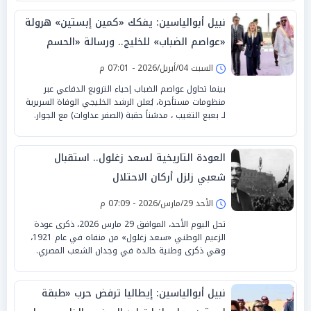
نبيل أبوالياسين: يفكك «كمين إبستين» هرولة
«عواصم الضباب» للخليج.. ورسالة «الحسم
الدبلوماسي» لـ «طهران »
السبت 04/أبريل/2026 - 07:01 م
بينما تحاول عواصم الضباب إحياء الترويع الدفاعي عبر
منظومات مستأجرة، يُعلن الرشد الخليجي الوفاة السريرية
لـ بعبع التغيب ، مدشناً حقبة (الصفر عداوات) مع الجوار.
العودة التاريخية لسعد زغلول.. استقبال
شعبي زلزل أركان الاحتلال
الأحد 29/مارس/2026 - 07:09 م
تحل اليوم الأحد، الموافق 29 مارس 2026، ذكرى عودة
الزعيم الوطني «سعد زغلول» من منفاه في عام 1921،
وهي ذكرى وطنية خالدة في وجدان الشعب المصري.
نبيل أبوالياسين: إيطاليا ترفض حرب «طبقة