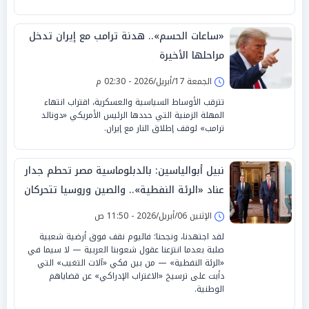
«ساعات الحسم».. هدنة ترامب مع إيران تدخل
مراحلها الأخيرة
الجمعة 17/أبريل/2026 - 02:30 م
تترقب الأوساط السياسية والعسكرية، اقتراب انتهاء
المهلة الزمنية التي حددها الرئيس الأمريكي «دونالد
ترامب» لوقف إطلاق النار مع إيران.
نبيل أبوالياسين: بالدبلوماسية مصر تحطم جدار
عناد «الرئة النفطية».. والصين وروسيا تتحركان
والفاتيكان يفضح
الإثنين 06/أبريل/2026 - 11:50 ص
لقد اجتهدنا، ونجحنا؛ فاليوم نقف فوق أرضية شعبية
صلبة بعدما انتزعنا عقول شعوبنا العربية — لا سيما في
«الرئة النفطية» — من بين فكي «آلات التغيب» التي
دأبت على ترسيخ «الاغتراب الإدراكي» عن قضاياهم
الوطنية.