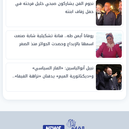
نجوم الفن يشاركون صبحي خليل فرحته في
حفل زفاف ابنته
روفانا أيمن طه.. فنانة تشكيلية شابة صنعت
اسمها بالإبداع وحصدت الجوائز منذ الصغر
نبيل أبوالياسين: «الفار السياسي»
و«ديكتاتورية الميم» يدفنان «نزاهة الفيفا»..
وإقالة «إنفانتينو» باتت حتمية