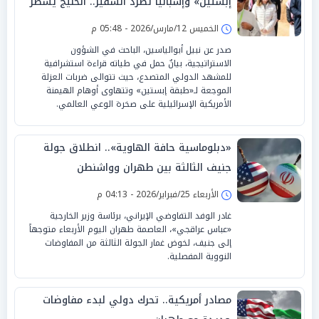
إبستين» وإسبانيا تطرد السفير.. الخليج يسطر
السيادة
الخميس 12/مارس/2026 - 05:48 م
صدر عن نبيل أبوالياسين، الباحث في الشؤون
الاستراتيجية، بيانٌ حمل في طياته قراءة استشرافية
للمشهد الدولي المتصدع، حيث تتوالى ضربات العزلة
الموجعة لـ«طبقة إبستين» وتتهاوى أوهام الهيمنة
الأمريكية الإسرائيلية على صخرة الوعي العالمي.
«دبلوماسية حافة الهاوية».. انطلاق جولة
جنيف الثالثة بين طهران وواشنطن
الأربعاء 25/فبراير/2026 - 04:13 م
غادر الوفد التفاوضي الإيراني، برئاسة وزير الخارجية
«عباس عراقجي»، العاصمة طهران اليوم الأربعاء متوجهاً
إلى جنيف، لخوض غمار الجولة الثالثة من المفاوضات
النووية المفصلية.
مصادر أمريكية.. تحرك دولي لبدء مفاوضات