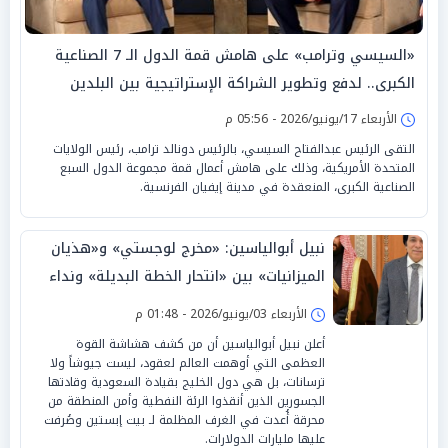
«السيسي وترامب» على هامش قمة الدول الـ 7 الصناعية
الكبرى.. لدفع وتطوير الشراكة الإستراتيجية بين البلدين
الأربعاء 17/يونيو/2026 - 05:56 م
التقى الرئيس عبدالفتاح السيسي، بالرئيس دونالد ترامب، رئيس الولايات
المتحدة الأمريكية، وذلك على هامش أعمال قمة مجموعة الدول السبع
الصناعية الكبرى، المنعقدة في مدينة إيفيان الفرنسية.
نبيل أبوالياسين: «مخرج لوجستي» و«هذيان
الميزانيات» بين «انتحار الخطة البديلة» ونداء
السيادة لـ«الرياض»
الأربعاء 03/يونيو/2026 - 01:48 م
أعلن نبيل أبوالياسين أن من كشف هشاشة القوة
العظمى التي أوهمت العالم لعقود، ليست جيوشاً ولا
ترسانات، بل هي دول الخليج بقيادة السعودية وقادتها
الجسورين الذين أنقذوا الرئة النفطية وأمن المنطقة من
محرقة أُعدت في الغرف المظلمة لـ بيت إبستين وصُرفت
عليها مليارات الدولارات.