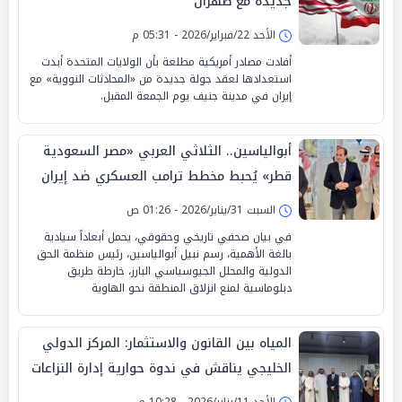
جديدة مع طهران
الأحد 22/فبراير/2026 - 05:31 م
أفادت مصادر أمريكية مطلعة بأن الولايات المتحدة أبدت
استعدادها لعقد جولة جديدة من «المحادثات النووية» مع
إيران في مدينة جنيف يوم الجمعة المقبل.
أبوالياسين.. الثلاثي العربي «مصر السعودية
قطر» يُحبط مخطط ترامب العسكري ضد إيران
السبت 31/يناير/2026 - 01:26 ص
في بيان صحفي تاريخي وحقوقي، يحمل أبعاداً سيادية
بالغة الأهمية، رسم نبيل أبوالياسين، رئيس منظمة الحق
الدولية والمحلل الجيوسياسي البارز، خارطة طريق
دبلوماسية لمنع انزلاق المنطقة نحو الهاوية
المياه بين القانون والاستثمار: المركز الدولي
الخليجي يناقش في ندوة حوارية إدارة النزاعات
المائية العابرة للحدود
الأحد 11/يناير/2026 - 10:28 م