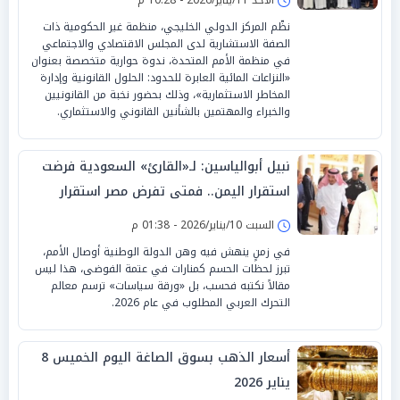
نظّم المركز الدولي الخليجي، منظمة غير الحكومية ذات
الصفة الاستشارية لدى المجلس الاقتصادي والاجتماعي
في منظمة الأمم المتحدة، ندوة حوارية متخصصة بعنوان
«النزاعات المائية العابرة للحدود: الحلول القانونية وإدارة
المخاطر الاستثمارية»، وذلك بحضور نخبة من القانونيين
والخبراء والمهتمين بالشأنين القانوني والاستثماري.
نبيل أبوالياسين: لـ«القارئ» السعودية فرضت
استقرار اليمن.. فمتى تفرض مصر استقرار
السودان؟
السبت 10/يناير/2026 - 01:38 م
في زمنٍ ينهش فيه وهن الدولة الوطنية أوصال الأمم،
تبرز لحظات الحسم كمنارات في عتمة الفوضى، هذا ليس
مقالاً نكتبه فحسب، بل «ورقة سياسات» ترسم معالم
التحرك العربي المطلوب في عام 2026.
أسعار الذهب بسوق الصاغة اليوم الخميس 8
يناير 2026