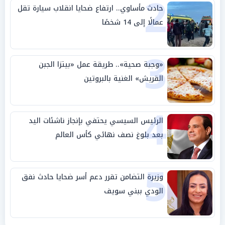
2
حادث مأساوي.. ارتفاع ضحايا انقلاب سيارة تقل
عمالًا إلى 14 شخصًا
3
«وجبة صحية».. طريقة عمل «بيتزا الجبن
القريش» الغنية بالبروتين
4
الرئيس السيسي يحتفي بإنجاز ناشئات اليد
بعد بلوغ نصف نهائي كأس العالم
5
وزيرة التضامن تقرر دعم أسر ضحايا حادث نفق
الودي ببني سويف