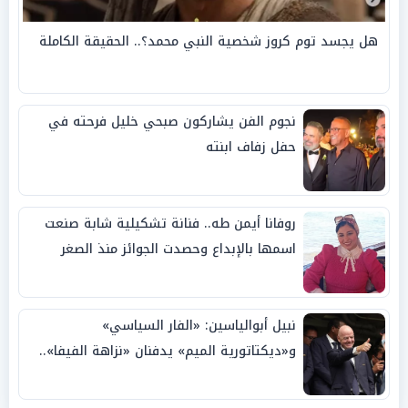
هل يجسد توم كروز شخصية النبي محمد؟.. الحقيقة الكاملة
نجوم الفن يشاركون صبحي خليل فرحته في
حفل زفاف ابنته
روفانا أيمن طه.. فنانة تشكيلية شابة صنعت
اسمها بالإبداع وحصدت الجوائز منذ الصغر
نبيل أبوالياسين: «الفار السياسي»
و«ديكتاتورية الميم» يدفنان «نزاهة الفيفا»..
وإقالة «إنفانتينو» باتت حتمية