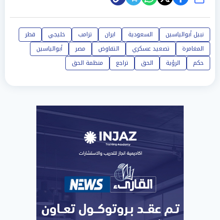
شارك
نبيل أبوالياسين
السعودية
ايران
ترامب
خليجي
قطر
المغامرة
تصعيد عسكري
التفاوض
مصر
أبوالياسين
حكم
الرؤية
الحق
تراجع
منظمة الحق