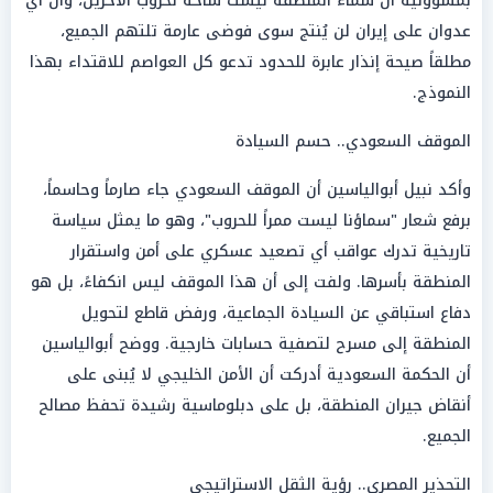
بمسؤولية أن سماء المنطقة ليست ساحة لحروب الآخرين، وأن أي
عدوان على إيران لن يُنتج سوى فوضى عارمة تلتهم الجميع،
مطلقاً صيحة إنذار عابرة للحدود تدعو كل العواصم للاقتداء بهذا
النموذج.
الموقف السعودي.. حسم السيادة
وأكد نبيل أبوالياسين أن الموقف السعودي جاء صارماً وحاسماً،
برفع شعار "سماؤنا ليست ممراً للحروب"، وهو ما يمثل سياسة
تاريخية تدرك عواقب أي تصعيد عسكري على أمن واستقرار
المنطقة بأسرها. ولفت إلى أن هذا الموقف ليس انكفاءً، بل هو
دفاع استباقي عن السيادة الجماعية، ورفض قاطع لتحويل
المنطقة إلى مسرح لتصفية حسابات خارجية. ووضح أبوالياسين
أن الحكمة السعودية أدركت أن الأمن الخليجي لا يُبنى على
أنقاض جيران المنطقة، بل على دبلوماسية رشيدة تحفظ مصالح
الجميع.
التحذير المصري.. رؤية الثقل الاستراتيجي