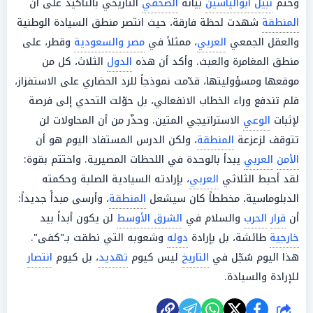
وختم
نبيل أبوالياسين
بيانه
الصحفي
التاريخي بالتأكيد على أن
المنطقة
شهدت لحظة فارقة، حيث انتصر منطق السيادة الوطنية
والعقل الجمعي
العربي
، ممثلاً في
مصر والسعودية
وقطر، على
منطق المغامرة والعبث. وأكد أن هذه
الدول
الثلاث، كل من
موقعها ومسؤوليتها، قدّمت نموذجاً للرد الحضاري على الاستفزاز،
فلم تندفع وراء الخطاب الانفعالي، بل حوّلت التحدي إلى فرصة
لإثبات
الوعي
الاستراتيجي المتين. وحذّر من أن المحاولات لن
تتوقف لزعزعة
المنطقة
، ولكن الدرس المستفاد اليوم هو أن
الأمن
العربي
يبدأ بالوحدة في اللحظات المصيرية. واختتم بقوة:
لقد أحبط الثلاثي
العربي
، بإرادته السيادية الصلبة وحكمته
الدبلوماسية، مخططاً كان سيشعل
المنطقة
، وأرسى مبدأً جديداً:
أن
قرار
الحرب
والسلام في
الشرق الأوسط
لن يكون أبداً بيد
خارجية
طائشة، بل بإرادة
دوله
وشعوبه التي نطقت بـ"كفى".
هذا اليوم سُجّل في
التاريخ
ليس كيوم
تهديد
، بل كيوم
انتصار
للإرادة والسيادة.