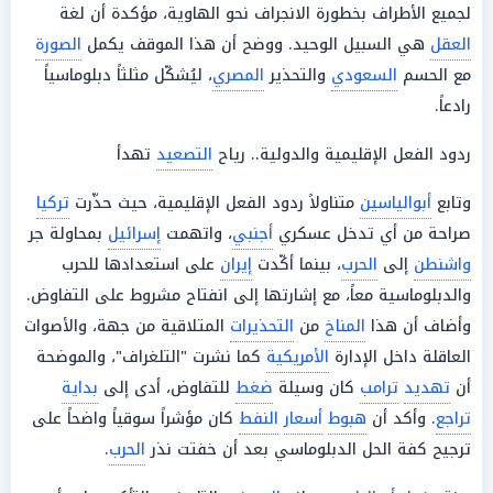
لجميع الأطراف بخطورة الانجراف نحو الهاوية، مؤكدة أن لغة
العقل
هي السبيل الوحيد. ووضح أن هذا الموقف يكمل
الصورة
مع الحسم
السعودي
والتحذير
المصري
، ليُشكّل مثلثاً دبلوماسياً
رادعاً.
ردود الفعل الإقليمية والدولية.. رياح
التصعيد
تهدأ
وتابع
أبوالياسين
متناولاً ردود الفعل الإقليمية، حيث حذّرت
تركيا
صراحة من أي تدخل عسكري
أجنبي
، واتهمت
إسرائيل
بمحاولة جر
واشنطن
إلى
الحرب
، بينما أكّدت
إيران
على استعدادها للحرب
والدبلوماسية معاً، مع إشارتها إلى انفتاح مشروط على التفاوض.
وأضاف أن هذا
المناخ
من
التحذيرات
المتلاقية من جهة، والأصوات
العاقلة داخل الإدارة
الأمريكية
كما نشرت "التلغراف"، والموضحة
أن
تهديد
ترامب
كان وسيلة
ضغط
للتفاوض، أدى إلى
بداية
تراجع
. وأكد أن
هبوط
أسعار
النفط
كان مؤشراً سوقياً واضحاً على
ترجيح كفة الحل الدبلوماسي بعد أن خفتت نذر
الحرب
.