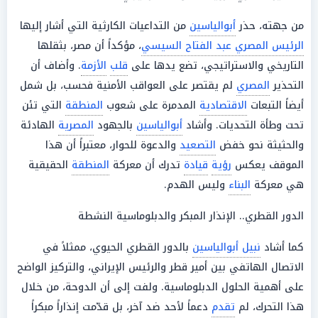
من جهته، حذر
أبوالياسين
من التداعيات الكارثية التي أشار إليها
الرئيس المصري عبد الفتاح السيسي
، مؤكداً أن مصر، بثقلها
التاريخي والاستراتيجي، تضع يدها على
قلب
الأزمة
. وأضاف أن
التحذير
المصري
لم يقتصر على العواقب الأمنية فحسب، بل شمل
أيضاً التبعات
الاقتصادية
المدمرة على شعوب
المنطقة
التي تئن
تحت وطأة التحديات. وأشاد
أبوالياسين
بالجهود
المصرية
الهادئة
والحثيثة نحو خفض
التصعيد
والدعوة للحوار، معتبراً أن هذا
الموقف يعكس
رؤية
قيادة
تدرك أن معركة
المنطقة
الحقيقية
هي معركة
البناء
وليس الهدم.
الدور القطري.. الإنذار المبكر والدبلوماسية النشطة
كما أشاد
نبيل أبوالياسين
بالدور القطري الحيوي، ممثلاً في
الاتصال الهاتفي بين أمير قطر والرئيس الإيراني، والتركيز الواضح
على أهمية الحلول الدبلوماسية. ولفت إلى أن الدوحة، من خلال
هذا التحرك، لم
تقدم
دعماً لأحد ضد آخر، بل قدّمت إنذاراً مبكراً