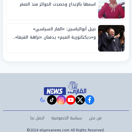
اسمها بالإبداع وحصدت الجوائز منذ الصغر
نبيل أبوالياسين: «الفار السياسي»
و«ديكتاتورية الميم» يدفنان «نزاهة الفيفا»..
وإقالة «إنفانتينو» باتت حتمية
instagram
tiktok
youtube
twitter
facebook
من نحن
سياسة الخصوصية
اتصل بنا
©2024 elqareanews.com All Rights Reserved.