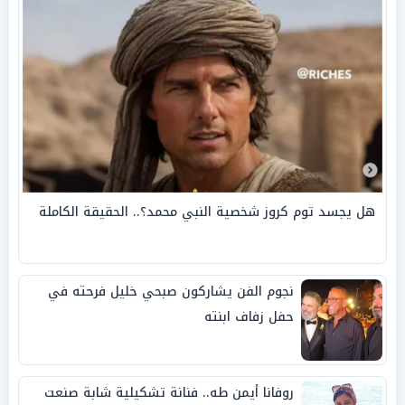
هل يجسد توم كروز شخصية النبي محمد؟.. الحقيقة الكاملة
نجوم الفن يشاركون صبحي خليل فرحته في
حفل زفاف ابنته
روفانا أيمن طه.. فنانة تشكيلية شابة صنعت