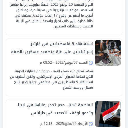
اليوم الجمعة 20 يونيو 2025، قصفًا صاروخيا إيرانيا مباشرا
استهدف مواقع استراتيجية في مدينة حيفا ومناطق
أخرى، ما أسفر عن وقوع 17 إصابة مؤكدة، بعضها في
حالة خطرة، إلى جانب أضرار واسعة النطاق في البنية
التحتية وممتلكات المدنيين.
استشهاد 9 فلسطينيين في غارتين
إسرائيليتين على غزة وتصعيد عسكري بالضفة
الغربية
السبت 07/يونيو/2025 - 08:52 م
شهد قطاع غزة مساء السبت موجة من الغارات الجوية
التي نفذها الطيران الحربي الإسرائيلي، والتي أسفرت عن
استشهاد 9 فلسطينيين في منطقتي جباليا ودير البلح
شمال ووسط القطاع.
العاصمة تهتز.. مصر تحذر رعاياها في ليبيا..
وتدعو لوقف التصعيد في طرابلس
الأربعاء 14/مايو/2025 - 12:13 م