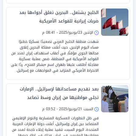
الخليج يشتعل.. البحرين تغلق أجواءها بعد
ضربات إيرانية للقواعد الأمريكية
الإثنين 23/يونيو/2025 - 08:41 م
شهدت منطقة الخليج العربي تصعيدًا عسكريًا خطيرًا
مساء اليوم الإثنين، حيث أعلنت مملكة البحرين إغلاق
مجالها الجوي مؤقتًا، في أعقاب استهداف إيران لعدد من
القواعد الأمريكية في المنطقة، ضمن عملية عسكرية
مفاجئة أطلقت عليها طهران اسم «بشائر الفتح»، ردًا على
الانخراط الأمريكي المتزايد في المواجهات مع إسرائيل.
بعد تقديم مساعداتها لإسرائيل.. الإمارات
تجلي مواطنيها من إيران وسط تصاعد
المواجهات
السبت 21/يونيو/2025 - 03:52 م
في ظل التطورات العسكرية المتسارعة والتوتر الإقليمي
المتصاعد بين إيران وإسرائيل، أعلنت دولة الإمارات العربية
المتحدة، اليوم السبت، تنفيذ عملية إجلاء ناجحة لعدد من
مواطنيها المقيمين في إيران، وذلك في إطار حرصها