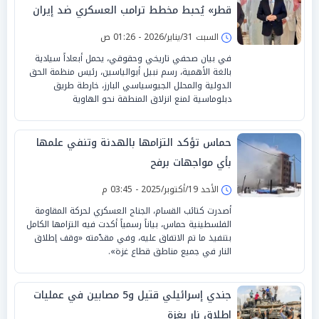
قطر» يُحبط مخطط ترامب العسكري ضد إيران
السبت 31/يناير/2026 - 01:26 ص
في بيان صحفي تاريخي وحقوقي، يحمل أبعاداً سيادية
بالغة الأهمية، رسم نبيل أبوالياسين، رئيس منظمة الحق
الدولية والمحلل الجيوسياسي البارز، خارطة طريق
دبلوماسية لمنع انزلاق المنطقة نحو الهاوية
حماس تؤكد التزامها بالهدنة وتنفي علمها
بأي مواجهات برفح
الأحد 19/أكتوبر/2025 - 03:45 م
أصدرت كتائب القسام، الجناح العسكري لحركة المقاومة
الفلسطينية حماس، بياناً رسمياً أكدت فيه التزامها الكامل
بتنفيذ ما تم الاتفاق عليه، وفي مقدّمته «وقف إطلاق
النار في جميع مناطق قطاع غزة».
جندي إسرائيلي قتيل و5 مصابين في عمليات
إطلاق نار بغزة