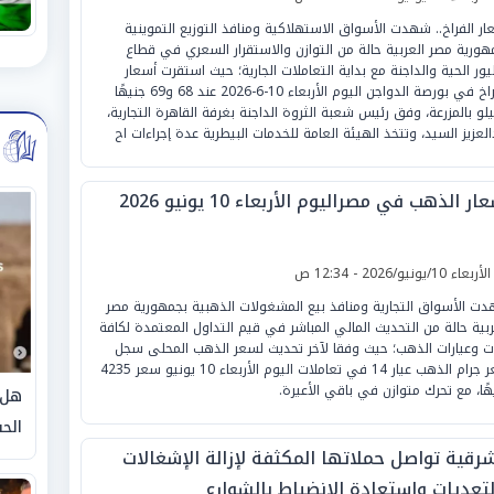
ار الفراخ.. شهدت الأسواق الاستهلاكية ومنافذ التوزيع التموينية
هورية مصر العربية حالة من التوازن والاستقرار السعري في قطاع
يور الحية والداجنة مع بداية التعاملات الجارية؛ حيث استقرت أسعار
الفراخ في بورصة الدواجن اليوم الأربعاء 10-6-2026 عند 68 و69 جنيهًا
يلو بالمزرعة، وفق رئيس شعبة الثروة الداجنة بغرفة القاهرة التجارية،
العزيز السيد، وتتخذ الهيئة العامة للخدمات البيطرية عدة إجراءات اح
ار الذهب في مصراليوم الأربعاء 10 يونيو 2026
لأربعاء 10/يونيو/2026 - 12:34 ص
ت الأسواق التجارية ومنافذ بيع المشغولات الذهبية بجمهورية مصر
ربية حالة من التحديث المالي المباشر في قيم التداول المعتمدة لكافة
ت وعيارات الذهب؛ حيث وفقا لآخر تحديث لسعر الذهب المحلى سجل
سعر جرام الذهب عيار 14 في تعاملات اليوم الأربعاء 10 يونيو سعر 4235
هًا، مع تحرك متوازن في باقي الأعيرة.
هل 
الحق
شرقية تواصل حملاتها المكثفة لإزالة الإشغالات
لتعديات واستعادة الإنضباط بالشوارع