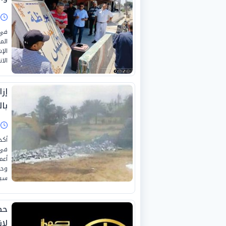
ا
في 
الم
الإ
الا
با
ا
​أك
في 
وحم
سيا
حص
لإ