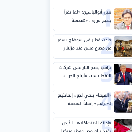
1
نبيل أبوالياسين: «لما تقرأ
يصبح قرار».. «هندسة
2
الاستثمار السيادي» بين «ربط
الجيب بالوطن» و«سيادة
حادث قطار في سوهاج يسفر
الكلمة»
عن مصرع مسن عند مزلقان
3
المراغة
ترامب يفتح النار على شركات
النفط بسبب «أرباح الحرب»
4
«الفيفا» ينفي لجوء إنفانتينو
لـ«ترامب» إنقاذًا لمنصبه
5
«إدانة للانتهاكات».. الأردن
يؤيد بيان مصر وقطر وتركيا