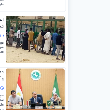
ملي
ال
في
ا
قرر
شؤو
اللج
مح
وأ
ا
في 
شهر
وال
بحض