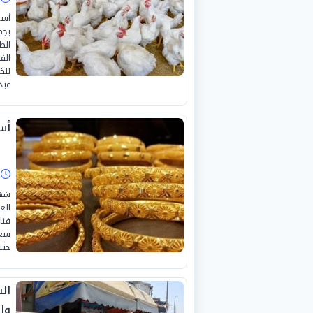
أسع
بجم
الط
للك
عبد
أسع
ا
شهد
الع
فئا
جني
ال
وا