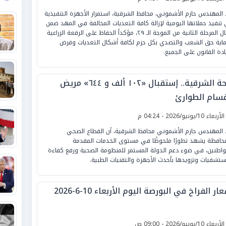
د المهندس حازم الأشموني، محافظ الشرقية، استمرار الأجهزة التنفيذية
تنفيذ حملاتها اليومية لإزالة كافة التعديات المخالفة في المهد ضمن
أعمال المرحلة الثانية من الموجة الـ ٢٩، مؤكداً الحفاظ على الرقعة الزراعية
اية حق الشعب والتصدي بكل حزم لكافة أشكال التعديات وفرض
دة القانون على الجميع.
صحة الشرقية.. إستقبال «١٠٢ ألف و ٦٤٤» مريض
قسام الطوارئ
لأربعاء 10/يونيو/2026 - 04:24 م
 المهندس حازم الأشموني محافظ الشرقية، أن القطاع الصحي
محافظة يشهد تطورًا ملحوظًا في مستوى الخدمات المقدمة
واطنين، في ضوء دعم الدولة المستمر للمنظومة الصحية ورفع كفاءة
ستشفيات وتزويدها بأحدث الأجهزة والتقنيات الطبية.
ار الفراخ في البورصة اليوم الأربعاء 10-6-2026
لأربعاء 10/يونيو/2026 - 09:00 ص