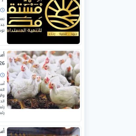
ا
تعم
جدي
توس
26
ا
أسع
الع
وال
رئي
رئي
أسع