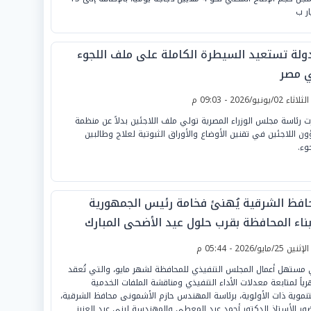
ار ب
دولة تستعيد السيطرة الكاملة على ملف اللجوء
 مصر
لثلاثاء 02/يونيو/2026 - 09:03 م
ت رئاسة مجلس الوزراء المصرية تولي ملف اللاجئين بدلاً عن منظمة
ن اللاجئين في تقنين الأوضاع والأوراق الثبوتية لعلاج وطالبين
وء.
افظ الشرقية يُهنئ فخامة رئيس الجمهورية
بناء المحافظة بقرب حلول عيد الأضحى المبارك
لإثنين 25/مايو/2026 - 05:44 م
مستهل أعمال المجلس التنفيذي للمحافظة لشهر مايو، والتي تُعقد
ياً لمتابعة معدلات الأداء التنفيذي ومناقشة الملفات الخدمية
تنموية ذات الأولوية، برئاسة المهندس حازم الأشمونى محافظ الشرقية،
ور الأستاذ الدكتور أحمد عبد المعطي والمهندسة لبنى عبد العزيز