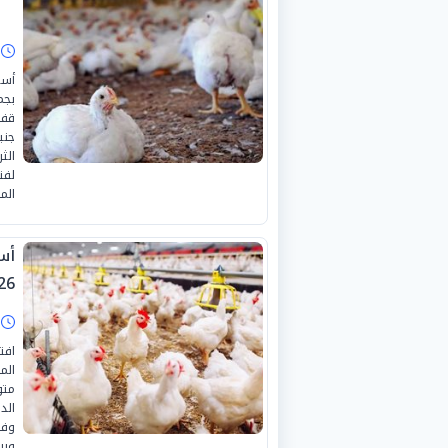
ا
أسع
بجم
الث
لفت
الم
26
ا
افت
الم
متو
وفق