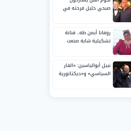
صبحي خليل فرحته في
حفل زفاف ابنته
روفانا أيمن طه.. فنانة
تشكيلية شابة صنعت
اسمها بالإبداع وحصدت
الجوائز منذ الصغر
نبيل أبوالياسين: «الفار
السياسي» و«ديكتاتورية
الميم» يدفنان «نزاهة
الفيفا».. وإقالة
«إنفانتينو» باتت حتمية