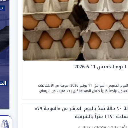
شهدت أسواق بيع وتداول بيض المائدة في مصر اليوم الخميس، الموافق 11 يونيو 2026، موجة من الانخفاضات
جل تراجعاً كبيراً طمأن المستهلكين بعد فترات من الارتفاع.
إزالة ٢٠ حالة تعدّ باليوم العاشر من «الموجة ٢٩»
١٦٨٦ متراً بالشرقية
لأربعاء 10/يونيو/2026 - 04:37 م