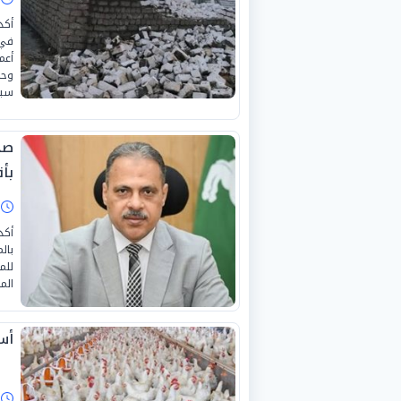
​أك
في 
وحم
سيا
بأ
ا
أكد
بال
للم
الم
أسع
ا