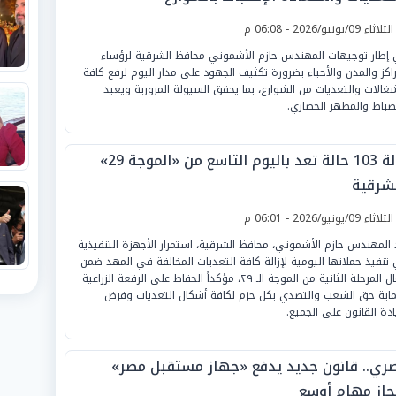
لثلاثاء 09/يونيو/2026 - 06:08 م
إطار توجيهات المهندس حازم الأشموني محافظ الشرقية لرؤساء
راكز والمدن والأحياء بضرورة تكثيف الجهود على مدار اليوم لرفع كافة
شغالات والتعديات من الشوارع، بما يحقق السيولة المرورية ويعيد
نضباط والمظهر الحضاري.
إزالة 103 حالة تعد باليوم التاسع من «الموجة 29»
لشرقية
لثلاثاء 09/يونيو/2026 - 06:01 م
د المهندس حازم الأشموني، محافظ الشرقية، استمرار الأجهزة التنفيذية
تنفيذ حملاتها اليومية لإزالة كافة التعديات المخالفة في المهد ضمن
أعمال المرحلة الثانية من الموجة الـ ٢٩، مؤكداً الحفاظ على الرقعة الزراعية
اية حق الشعب والتصدي بكل حزم لكافة أشكال التعديات وفرض
دة القانون على الجميع.
ري.. قانون جديد يدفع «جهاز مستقبل مصر»
نجاز مهام أوسع