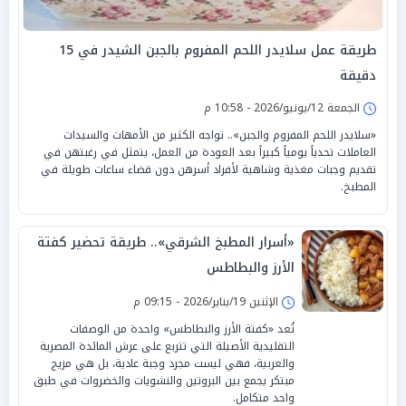
طريقة عمل سلايدر اللحم المفروم بالجبن الشيدر في 15
دقيقة
الجمعة 12/يونيو/2026 - 10:58 م
«سلايدر اللحم المفروم والجبن».. تواجه الكثير من الأمهات والسيدات
العاملات تحدياً يومياً كبيراً بعد العودة من العمل، يتمثل في رغبتهن في
تقديم وجبات مغذية وشاهية لأفراد أسرهن دون قضاء ساعات طويلة في
المطبخ.
«أسرار المطبخ الشرقي».. طريقة تحضير كفتة
الأرز والبطاطس
الإثنين 19/يناير/2026 - 09:15 م
تُعد «كفتة الأرز والبطاطس» واحدة من الوصفات
التقليدية الأصيلة التي تتربع على عرش المائدة المصرية
والعربية، فهي ليست مجرد وجبة عادية، بل هي مزيج
مبتكر يجمع بين البروتين والنشويات والخضروات في طبق
واحد متكامل.