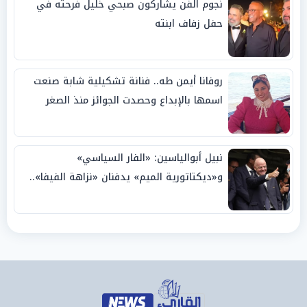
نجوم الفن يشاركون صبحي خليل فرحته في
حفل زفاف ابنته
روفانا أيمن طه.. فنانة تشكيلية شابة صنعت
اسمها بالإبداع وحصدت الجوائز منذ الصغر
نبيل أبوالياسين: «الفار السياسي»
و«ديكتاتورية الميم» يدفنان «نزاهة الفيفا»..
وإقالة «إنفانتينو» باتت حتمية