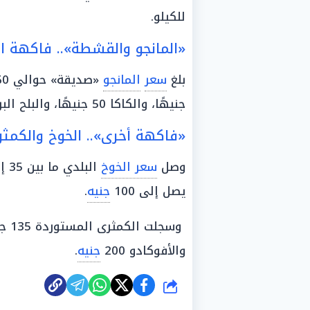
للكيلو.
«المانجو والقشطة».. فاكهة ا
بلغ
سعر
المانجو
جنيهًا، والكاكا 50 جنيهًا، والبلح البرحي 65 جنيهًا، والبلح السيوي 60 جنيهًا.
«فاكهة أخرى».. الخوخ والكمث
وصل
سعر الخوخ
يصل إلى 100
جنيه
.
وسجلت الكمثرى المستوردة 135 جنيهًا للكيلو، بينما بلغ الكيوي 100
والأفوكادو 200
جنيه
.
شارك