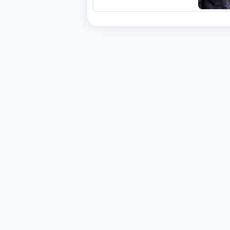
الفيفا».. وإقالة
«إنفانتينو» باتت حتمية