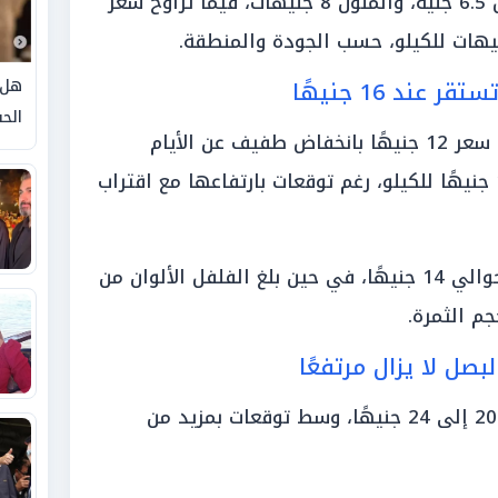
الباذنجان الأسود 8 جنيهات، والأبيض 6.5 جنيه، والملون 8 جنيهات، فيما تراوح سعر
هل 
ند 16 جنيهًا
الحق
وبينما سجل الفلفل البلدي والرومي سعر 12 جنيهًا بانخفاض طفيف عن الأيام
الماضية، استقرت البطاطس عند 16 جنيهًا للكيلو، رغم توقعات بارتفاعها مع اقتراب
أما الفلفل الأحمر والشطة فسجلا حوالي 14 جنيهًا، في حين بلغ الفلفل الألوان من
قفز سعر الجزر اليوم ليسجل ما بين 20 إلى 24 جنيهًا، وسط توقعات بمزيد من