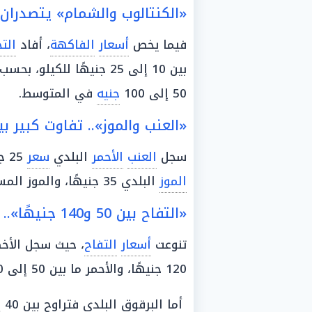
«الكنتالوب والشمام» يتصدران الفاكهة.. 
فيما يخص
أسعار
الفاكهة
، أفاد
التج
بين 10 إلى 25 جنيهًا للكيلو، بحسب الحجم والنوع، بينما بلغ
50 إلى 100
جنيه
في المتوسط.
«العنب والموز».. تفاوت كبير ب
سجل
العنب
الأحمر
البلدي
سعر
25 جنيهًا، والعنب الأسود 30 جنيهًا، بينما بلغ
الموز
البلدي 35 جنيهًا، والموز المستورد
«التفاح بين 50 و140 جنيهًا».. والبرقوق يصل لـ135 جنيهًا
تنوعت
أسعار
التفاح
120 جنيهًا، والأحمر ما بين 50 إلى 120 جنيهًا.