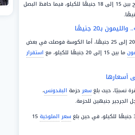
في المقابل، سجل البصل سعرًا تراوح بين 15 إلى 18 جنيهًا للكيلو، فيما حافظ البصل
مون بـ20 جنيهًا
مون
ما بين 15 إلى 20 جنيهًا للكيلو، مع
استقرار
ى أسعارها
ة نسبيًا، حيث بلغ
سعر
حزمة
البقدونس
،
جل الجرجير جنيهين للحزمة.
سعر
الملوخية
15