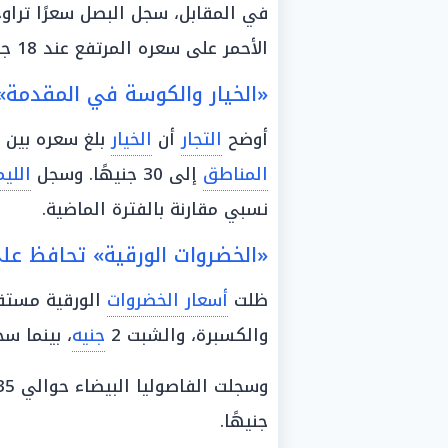
الأحمر على سعره المرتفع عند 18 جنيهًا.
«الخيار والكوسة في المقدمة».. واللي
أوضح
التجار
أن
الخيار
بلغ سعره بين 20 إلى 25 جنيهًا، أما الكوسة فوصلت في بعض
المناطق
إلى 30 جنيهًا. وسجل
اللي
نسبي مقارنة بالفترة الماضية.
«الخضروات الورقية» تحافظ عل
ظلت
أسعار الخضروات
الورقية مستقر
والكسبرة، والشبت 2
جنيه
، بينما س
وسجلت الفاصوليا البيضاء حوالي 35 جنيهًا للكيلو، في حين بلغ
جنيهًا.