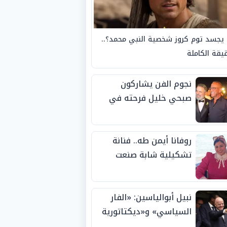
يجسد توم كروز شخصية النبي محمد؟..
يقة الكاملة
نجوم الفن يشاركون
صبحي خليل فرحته في
حفل زفاف ابنته
روفانا أيمن طه.. فنانة
تشكيلية شابة صنعت
اسمها بالإبداع وحصدت
الجوائز منذ الصغر
نبيل أبوالياسين: «الفار
السياسي» و«ديكتاتورية
الميم» يدفنان «نزاهة