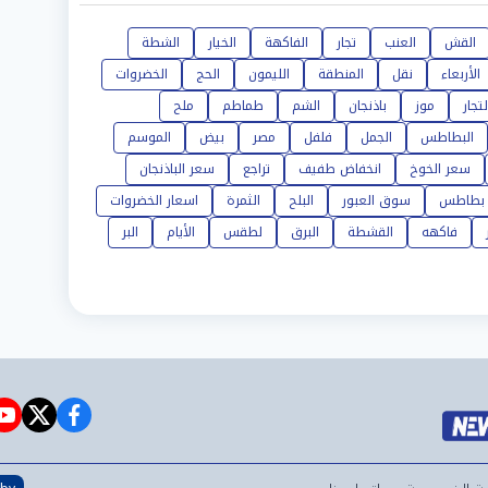
القش
العنب
تجار
الفاكهة
الخيار
الشطة
الأربعاء
نقل
المنطقة
الليمون
الحج
الخضروات
لتجار
موز
باذنجان
الشم
طماطم
ملح
البطاطس
الجمل
فلفل
مصر
بيض
الموسم
سعر الخوخ
انخفاض طفيف
تراجع
سعر الباذنجان
بطاطس
سوق العبور
البلح
الثمرة
اسعار الخضروات
فاكهه
القشطة
البرق
لطقس
الأيام
البر
e
witter
facebook