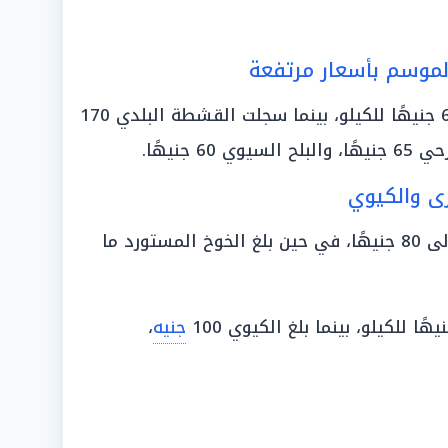
لموسم بأسعار مرتفعة
«صديقة» حوالي 60 جنيهًا للكيلو، بينما سجلت القشطة البلدي 170
رى والكيوي
البلدي ما بين 35 إلى 80 جنيهًا، في حين بلغ الخوخ المستورد ما
جنيه
،