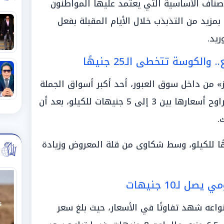
صناف الأساسية التي يعتمد عليها المواطنون
زيد من التذبذب خلال الأيام المقبلة بفعل
يد.
كوسة تتخطى الـ25 جنيهًا
» من داخل سوق العبور، أحد أكبر أسواق الجملة
في مصر، سجلت الطماطم زيادة لتتراوح أسعارها بين 3 إلى 5 جنيهات للكيلو، بعد أن
ك.
وسة فقد قفزت إلى 25 جنيهًا للكيلو، وسط شكاوى من قلة المعروض وزيادة
ل لـ10 جنيهات
نواعه شهد تفاوتًا في الأسعار، حيث بلغ سعر