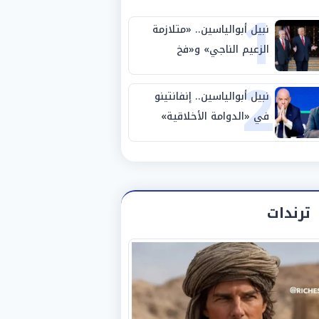
1
نبيل أبوالياسين.. «متلازمة
الزعيم الناجي» و«فخ
2
الشرعية المزدوجة» وترامب
ينأى بنفسه وحليفه في
نبيل أبوالياسين.. إنفانتينو
«ميتم استراتيجي»
في «الدوامة الأخلاقية»
والفيفا تحت «المقصلة
الإدارية» .. «عبادة العرش
وجنازة المصداقية»
ترندات