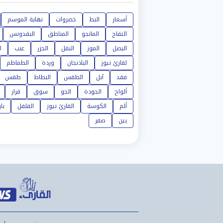
أسعار
البط
خضروات
نهاية الموسم
التفاح
المانجو
المناطق
البقدونس
البصل
الموز
النقل
الجزر
عنب
ا
لقارئ نيوز
الباذنجان
وردة
الطماطم
فقد
آبل
الطقس
البطاط
طقس
ألواح
الجودة
الجو
سوق
قرار
ألم
الكوسة
القارئ نيوز
الفلفل
بار
بين
صفر