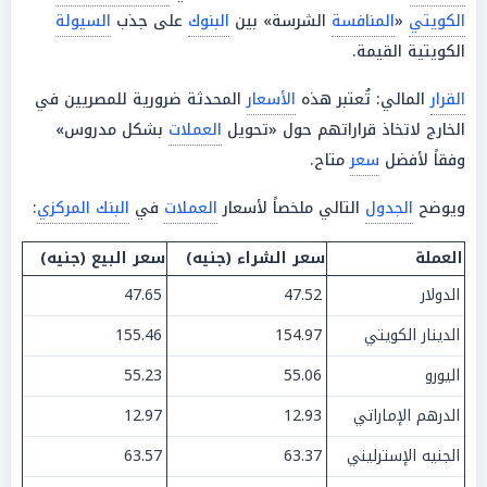
الكويتي
«
المنافسة
الشرسة» بين
البنوك
على جذب
السيولة
الكويتية القيمة.
القرار
المالي: تُعتبر هذه
الأسعار
المحدثة ضرورية للمصريين في
الخارج لاتخاذ قراراتهم حول «تحويل
العملات
بشكل مدروس»
وفقاً لأفضل
سعر
متاح.
ويوضح
الجدول
التالي ملخصاً لأسعار
العملات
في
البنك المركزي
:
العملة
سعر الشراء (جنيه)
سعر البيع (جنيه)
الدولار
47.52
47.65
الدينار الكويتي
154.97
155.46
اليورو
55.06
55.23
الدرهم الإماراتي
12.93
12.97
الجنيه الإسترليني
63.37
63.57