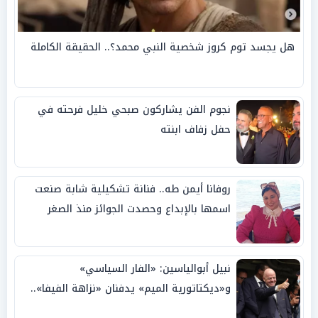
هل يجسد توم كروز شخصية النبي محمد؟.. الحقيقة الكاملة
نجوم الفن يشاركون صبحي خليل فرحته في
حفل زفاف ابنته
روفانا أيمن طه.. فنانة تشكيلية شابة صنعت
اسمها بالإبداع وحصدت الجوائز منذ الصغر
نبيل أبوالياسين: «الفار السياسي»
و«ديكتاتورية الميم» يدفنان «نزاهة الفيفا»..
وإقالة «إنفانتينو» باتت حتمية