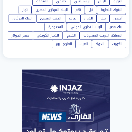
اليورو
الريال
الإسترليني
خليجي
المتحدة
البنوك التجارية
آبل
آلام
البنك المركزي المصري
تجار
أجنبى
بنك
الدول
صرف
الجنية المصري
البنك المركزى
بنك مصر
البنك التجاري الدولي
السعودية
المملكة العربية السعودية
الخليج
الدينار الكويتي
سعر الدولار
الكويت
الدولا
العرب
القارئ نيوز