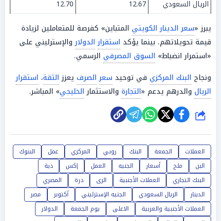
الريال السعودي
12.67
12.70
يبرز «
سعر الدينار الكويتي
المتباين» كفرصة للمتعاملين لزيادة
قيمة تحويلاتهم. بينما يؤكد
استقرار
الدولار
والإسترليني على
«استمرار انضباط»
السوق المصرفي
الرسمي.
ونجاح
البنك المركزي
في توحيد
سعر
الصرف
يعزز
الثقة
،
استقرار
الريال
والدرهم يدعم «
التجارة
والاستثمار
الخليجي
» المباشر.
شارك
العملات
الجمعة
البنك
روبي
المركزي
عمل
البنوك
البن
ملح
أسعار
الجنيه
العمل
إكس
دية
البنك التجاري
العملات الأجنبية
الرى
درة
المصري
الدينار
الريال السعودي
الجنيه الإسترليني
أكتوبر
مصر
العملات الأجنبية والعربية
الاعلى
يوم الجمعة
الدولار