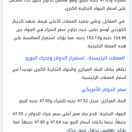
للشراء و47.65 جنيه للبيع، وهو هامش تداول ضيق جداً انعكس
على أسعار البنوك التجارية الكبرى.
في المقابل، وعلى صعيد العملات الأعلى قيمة، شهد الدينار
الكويتي أوسع تباين، حيث تراوح سعر الشراء في البنوك بين
154.80 جنيه و152.13 جنيه، مما يؤكد استمرار المنافسة على
هذه العملة الخليجية.
العملات الرئيسية.. استقرار الدولار وتحرك اليورو
تظهر بيانات البنك المركزي والبنوك التجارية الكبرى توحيداً في
أسعار العملات الرئيسية:
سعر الدولار الأمريكي
البنك المركزي: سجل 47.52 جنيه للشراء و47.65 جنيه للبيع.
البنوك التجارية: قدم بنك مصر أعلى سعر شراء للدولار بـ 47.55
جنيهاً، بينما تكتلت أسعار البيع عند 47.64 و 47.65 جنيهاً، مما
يؤكد «هامش تداول ضيق جدًا».