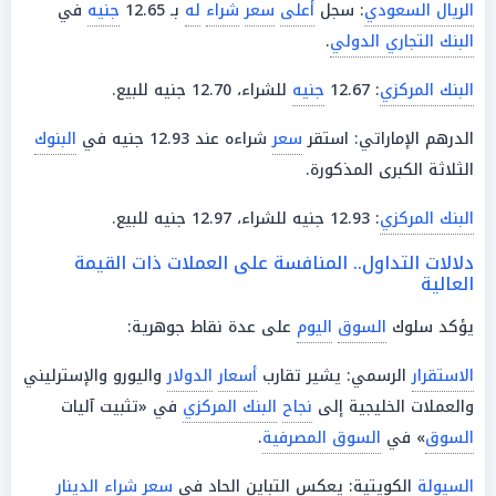
الريال السعودي
: سجل
أعلى
سعر
شراء
له
بـ 12.65
جنيه
في
البنك التجاري الدولي
.
البنك المركزي
: 12.67
جنيه
للشراء، 12.70 جنيه للبيع.
الدرهم الإماراتي: استقر
سعر
شراءه عند 12.93 جنيه في
البنوك
الثلاثة الكبرى المذكورة.
البنك المركزي
: 12.93 جنيه للشراء، 12.97 جنيه للبيع.
دلالات التداول.. المنافسة على العملات ذات القيمة
العالية
يؤكد سلوك
السوق
اليوم
على عدة نقاط جوهرية:
الاستقرار
الرسمي: يشير تقارب
أسعار
الدولار
واليورو والإسترليني
والعملات الخليجية إلى
نجاح
البنك المركزي
في «تثبيت آليات
السوق
» في
السوق المصرفية
.
السيولة
الكويتية: يعكس التباين الحاد في
سعر شراء الدينار