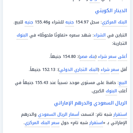
الدينار الكويتي
البنك المركزي
: سجل 154.97
جنيه
للشراء و155.46
جنيه
للبيع.
التباين في
الشراء
: شهد سعره «تفاوتًا ملحوظًا» في
البنوك
التجارية:
أعلى
سعر
شراء
(
بنك مصر
): 154.80 جنيهاً.
أقل
سعر
شراء
(
البنك التجاري الدولي
): 152.13 جنيهاً.
البيع
: حافظ على مستوى موحد نسبياً عند 155.43 جنيهاً في
أغلب
البنوك
الكبرى.
الريال السعودي والدرهم الإماراتي
استقرار
شبه تام: اتسمت
أسعار
الريال السعودي
والدرهم
الإماراتي بـ «
استقرار
شبه تام» حول
سعر
البنك المركزي
.