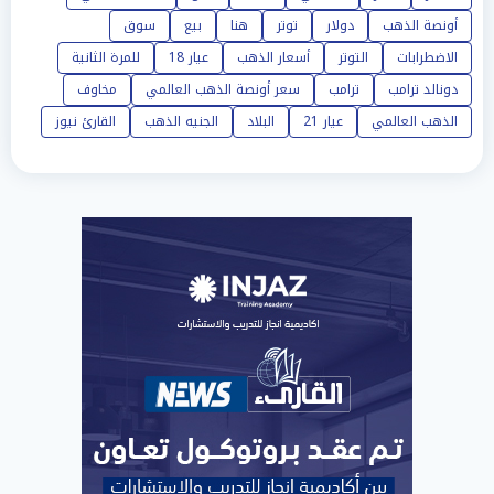
أونصة الذهب
دولار
توتر
هنا
بيع
سوق
الاضطرابات
التوتر
أسعار الذهب
عيار 18
للمرة الثانية
دونالد ترامب
ترامب
سعر أونصة الذهب العالمي
مخاوف
الذهب العالمي
عيار 21
البلاد
الجنيه الذهب
القارئ نيوز