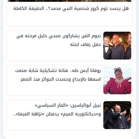
هل يجسد توم كروز شخصية النبي محمد؟.. الحقيقة الكاملة
نجوم الفن يشاركون صبحي خليل فرحته في
حفل زفاف ابنته
روفانا أيمن طه.. فنانة تشكيلية شابة صنعت
اسمها بالإبداع وحصدت الجوائز منذ الصغر
نبيل أبوالياسين: «الفار السياسي»
و«ديكتاتورية الميم» يدفنان «نزاهة الفيفا»..
وإقالة «إنفانتينو» باتت حتمية