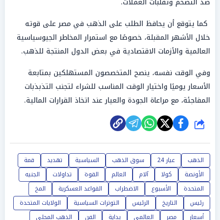
ضد التضخم وتقلبات العملات.
كما يتوقع أن يحافظ الطلب على الذهب في مصر على قوته
خلال الأشهر المقبلة، خصوصًا مع استمرار المخاطر الجيوسياسية
العالمية والأزمات الاقتصادية في بعض الدول المنتجة للذهب.
وفي الوقت نفسه، ينصح المتخصصون المستهلكين بمتابعة
الأسعار يوميًا واختيار الوقت المناسب للشراء لتجنب التذبذبات
المفاجئة، مع مراعاة الجودة والعيار عند اتخاذ القرارات المالية.
شارك
الذهب
عيار 24
سوق الذهب
السياسية
تهديد
قمة
الأونصة
كولا
آلام
العالم
القوة
تداولات
الجنيه
المتحدة
الأسبوع
الاضطراب
القواعد العسكرية
المخ
رئيس
التاريخ
الرئيس
التوترات السياسية
الولايات المتحدة
أسعار
مصر
العالمي
بداية
الفن
الذهب المحلي