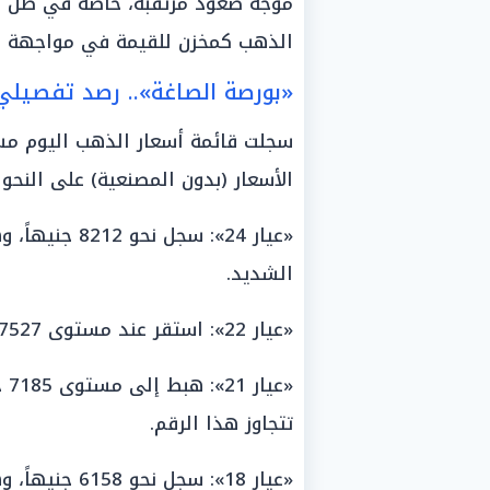
موجة صعود مرتقبة، خاصة في ظل الت
الذهب كمخزن للقيمة في مواجهة الت
«بورصة الصاغة».. رصد تفصيلي 
سجلت قائمة أسعار الذهب اليوم مست
الأسعار (بدون المصنعية) على النحو ا
«عيار 24»: سجل
الشديد.
«عيار 22»: استقر عند مستوى 7527 جنيهاً للكيلو.
«ع
تتجاوز هذا الرقم.
«عيار 18»: سجل