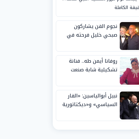
يقة الكاملة
نجوم الفن يشاركون
صبحي خليل فرحته في
حفل زفاف ابنته
روفانا أيمن طه.. فنانة
تشكيلية شابة صنعت
اسمها بالإبداع وحصدت
الجوائز منذ الصغر
نبيل أبوالياسين: «الفار
السياسي» و«ديكتاتورية
الميم» يدفنان «نزاهة
الفيفا».. وإقالة
«إنفانتينو» باتت حتمية