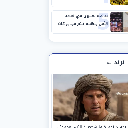
5
صانعة محتوى في قبضة
الأمن بتهمة نشر فيديوهات
خادشة للحياء
ترندات
يجسد توم كروز شخصية النبي محمد؟..