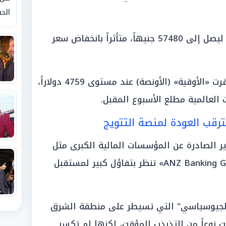
الحق
«الجنيه الذهب»: سجل تراجعاً موازياً ليصل إلى 57480 جنيهاً، متأثراً بانخفاض سعر
أما على الصعيد العالمي، فقد استقرت «الأوقية» (الأونصة) عند مستوى 4759 دولاراً،
 العالمية مطلع الأسبوع المقبل.
ترقب العودة لمنصة التتويج
ارير الصادرة عن المؤسسات المالية الكبرى مثل
«Goldman Sachs Group» و «ANZ Banking Group» تنظر بتفاؤل كبير لمستقبل
 الجيوسياسي" التي تسيطر على منطقة الشرق
 نوعاً من التذبذب المؤقت، لكنها لم تكسر