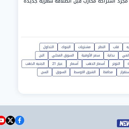
 مجرد استراحة محارب قبل انطلاقة سعرية جديدة
ه
قلب
النظر
مشتريات
البنوك
التداول
المي
بداية
سعر الأوقية
السوق المحلي
البن
التوتر
أسعار الذهب
أسعار
عيار 21
الجنيه الذهب
ستقرار
محافظ
الشرق الاوسط
السوق
السن
e
witter
facebook