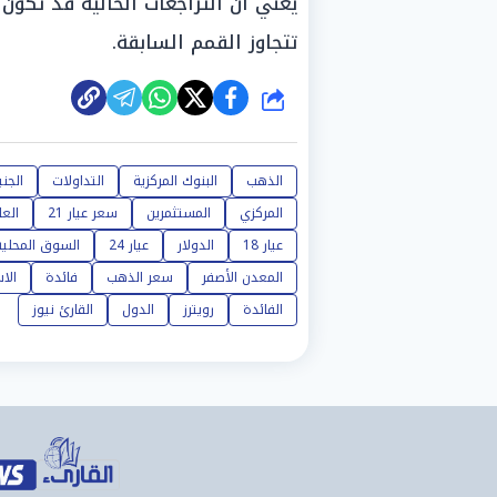
يعني أن التراجعات الحالية قد تكون
تتجاوز القمم السابقة.
شارك
الذهب
البنوك المركزية
التداولات
الجني
المركزي
المستثمرين
سعر عيار 21
الع
عيار 18
الدولار
عيار 24
السوق المحلية
المعدن الأصفر
سعر الذهب
فائدة
الا
الفائدة
رويترز
الدول
القارئ نيوز