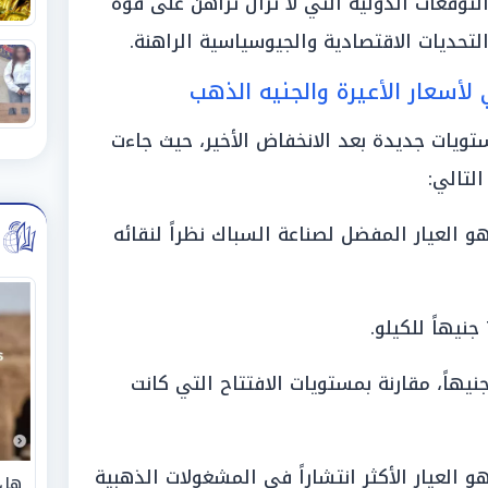
وقعات الدولية التي لا تزال تراهن على قوة
حديات الاقتصادية والجيوسياسية الراهنة.
لأسعار الأعيرة والجنيه الذهب
ويات جديدة بعد الانخفاض الأخير، حيث جاءت
لتالي:
 نحو 8212 جنيهاً، وهو العيار المفضل لصناعة السباك نظراً لنقائه
يار 21»: هبط إلى مستوى 7185 جنيهاً، مقارنة بمستويات الافتتاح التي كانت
 نحو 6158 جنيهاً، وهو العيار الأكثر انتشاراً في المشغولات الذهبية
هل 