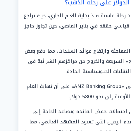
الدولار على رحلة الذهب؟
رحلة قاسية منذ بداية العام الجاري، حيث تراجع
ى مستوى قياسي حققه في يناير الماضي، حين تجاوز حاجز
 المفاجئة وارتفاع عوائد السندات، مما دفع بعض
اح» السريعة والخروج من مراكزهم الشرائية في
تقلبات الجيوسياسية الحادة.
ورغم هذه الضغوط، يراهن الخبراء في «ANZ Banking Group» على أن نهاية العام
احتمالات خفض الفائدة وتصاعد الحاجة إلى
م اليقين التي تسود المشهد العالمي، مما