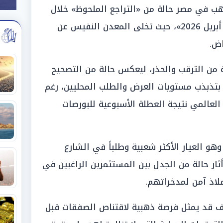
هب في مصر حالة من «التراجع الملحوظ» خلال
تعاملات اليوم السبت الموافق «11 أبريل 2026»، حيث تخلى المعدن النفيس عن
اض.
 من الترقب والحذر، ليعكس حالة من التصحيح
 بتذبذب مستويات العرض والطلب المحليين، رغم
لعالمي نتيجة العطلة الأسبوعية للبورصات
بحسب مراقبين، فقد سجل عيار 21 وهو العيار الأكثر شعبية وطلباً في الشارع
حو 35 جنيهاً، مما أثار حالة من الجدل بين المستثمرين الراغبين في
لاذ آمن لمدخراتهم.
يف قد يمثل فرصة ذهبية لاقتناص الصفقات قبل