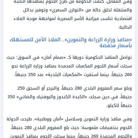
وفي المقابل، كثفت الحكومة من طرح اللحوم بمنافذها الثابتة
والمتنقلة لخلق حالة من «التوازن السعري» وتوفير بدائل
اقتصادية تناسب ميزانية الأسر المصرية لمواجهة موجة الغلاء
الحالية.
«منافذ وزارة الزراعة والتموين».. الملاذ الآمن للمستهلك
بأسعار مخفضة
تواصل المنافذ الحكومية دورها كـ «صمام أمان» في السوق؛ حيث
سجلت أسعار اللحوم المكعبات المجمدة بمنافذ وزارة الزراعة نحو
260 جنيهاً، بينما استقرت «المكعبات البلدية» عند 350 جنيهاً.
وبلغ سعر المفروم البلدي 280 جنيهاً، والبرجر أو السجق 250
جنيهاً، في حين سجلت «الكبدة الكندوز والبوفتيك والضاني» 350
جنيهاً للكيلو.
وفي منافذ وزارة التموين وسلاسل «أمان ووطنية»، طرحت الدولة
اللحوم بتخفيضات ملموسة؛ حيث بلغ المفروم البلدي 280 جنيهاً،
واللحوم المجمدة 260 جنيهاً، بينما سجلت اللحوم بمنافذ التموين