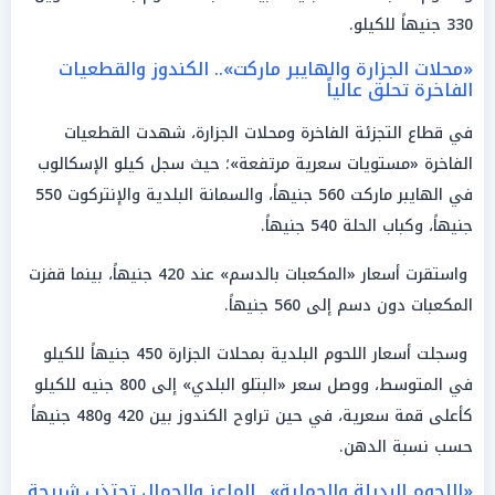
330 جنيهاً للكيلو.
«محلات الجزارة والهايبر ماركت».. الكندوز والقطعيات
الفاخرة تحلق عالياً
في قطاع التجزئة الفاخرة ومحلات الجزارة، شهدت القطعيات
الفاخرة «مستويات سعرية مرتفعة»؛ حيث سجل كيلو الإسكالوب
في الهايبر ماركت 560 جنيهاً، والسمانة البلدية والإنتركوت 550
جنيهاً، وكباب الحلة 540 جنيهاً.
واستقرت أسعار «المكعبات بالدسم» عند 420 جنيهاً، بينما قفزت
المكعبات دون دسم إلى 560 جنيهاً.
وسجلت أسعار اللحوم البلدية بمحلات الجزارة 450 جنيهاً للكيلو
في المتوسط، ووصل سعر «البتلو البلدي» إلى 800 جنيه للكيلو
كأعلى قمة سعرية، في حين تراوح الكندوز بين 420 و480 جنيهاً
حسب نسبة الدهن.
«اللحوم البديلة والجملية».. الماعز والجمال تجتذب شريحة