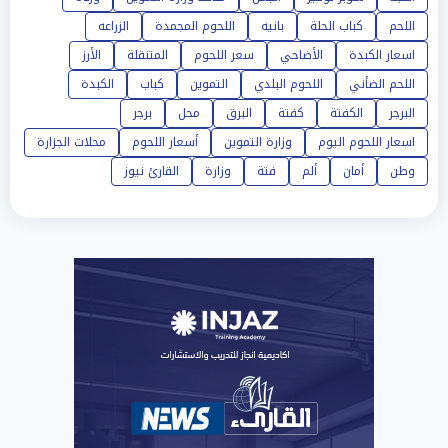
اللحم
كباب الحلة
بانيه
اللحوم المجمدة
الزراعه
اسعار الكبدة
الأضاحي
سعر اللحوم
المتنقلة
الأرز
اللحم الضأني
اللحوم البلدي
التموين
كباب
الكبدة
البرجر
الكفتة
كفتة
البرق
محل
برجر
اسعار اللحوم اليوم
وزارة التموين
أسعار اللحوم
محلات الجزارة
وطن
أمان
ألم
فتة
وزارة
القارئ نيوز