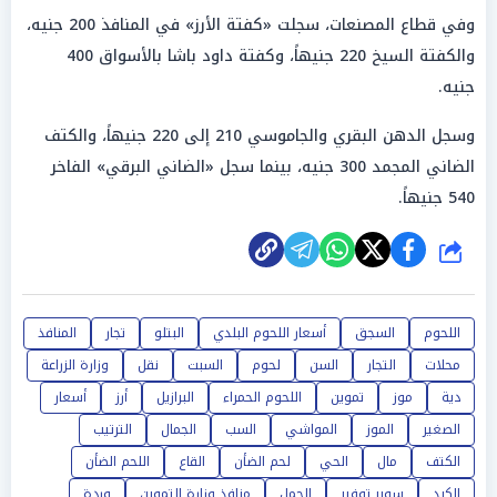
وفي قطاع المصنعات، سجلت «كفتة الأرز» في المنافذ 200 جنيه،
والكفتة السيخ 220 جنيهاً، وكفتة داود باشا بالأسواق 400
جنيه.
وسجل الدهن البقري والجاموسي 210 إلى 220 جنيهاً، والكتف
الضاني المجمد 300 جنيه، بينما سجل «الضاني البرقي» الفاخر
540 جنيهاً.
شارك
اللحوم
السجق
أسعار اللحوم البلدي
البتلو
تجار
المنافذ
محلات
التجار
السن
لحوم
السبت
نقل
وزارة الزراعة
دية
موز
تموين
اللحوم الحمراء
البرازيل
أرز
أسعار
الصغير
الموز
المواشي
السب
الجمال
الترتيب
الكتف
مال
الحي
لحم الضأن
القاع
اللحم الضأن
الكبد
سوبر توفير
الجمل
منافذ وزارة التموين
وردة