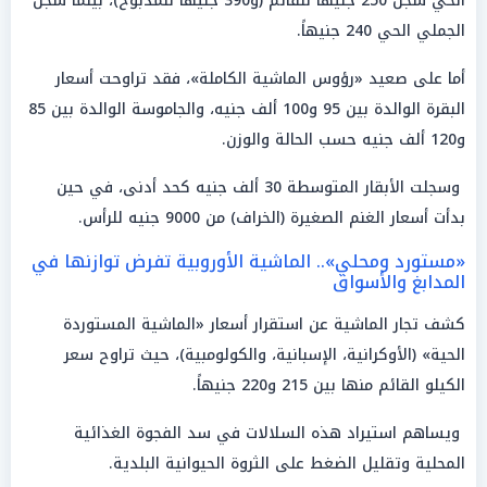
الحي سجل 250 جنيهاً للقائم (و390 جنيهاً للمذبوح)، بينما سجل
الجملي الحي 240 جنيهاً.
أما على صعيد «رؤوس الماشية الكاملة»، فقد تراوحت أسعار
البقرة الوالدة بين 95 و100 ألف جنيه، والجاموسة الوالدة بين 85
و120 ألف جنيه حسب الحالة والوزن.
وسجلت الأبقار المتوسطة 30 ألف جنيه كحد أدنى، في حين
بدأت أسعار الغنم الصغيرة (الخراف) من 9000 جنيه للرأس.
«مستورد ومحلي».. الماشية الأوروبية تفرض توازنها في
المدابغ والأسواق
كشف تجار الماشية عن استقرار أسعار «الماشية المستوردة
الحية» (الأوكرانية، الإسبانية، والكولومبية)، حيث تراوح سعر
الكيلو القائم منها بين 215 و220 جنيهاً.
ويساهم استيراد هذه السلالات في سد الفجوة الغذائية
المحلية وتقليل الضغط على الثروة الحيوانية البلدية.