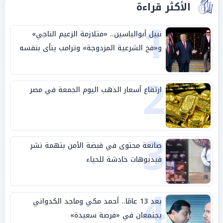
الأكثر قراءة
1
نبيل أبوالياسين.. «متلازمة الزعيم الناجي»
و«فخ الشرعية المزدوجة» وترامب ينأى بنفسه
وحليفه في «ميتم استراتيجي»
2
ارتفاع أسعار الذهب اليوم الجمعة في مصر
3
صانعة محتوى في قبضة الأمن بتهمة نشر
فيديوهات خادشة للحياء
4
بعد 13 عامًا.. أحمد مكي وماجد الكدواني
يجتمعان في «فرصة سعيدة»