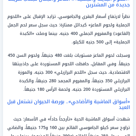
جديدة من المشترين
نظراً لارتفاع أسعار البقري والجاموسي، تزايد الإقبال على «اللحوم
الجملية ولحوم الماعز» كبدائل ممتازة؛ حيث سجل سعر لحم الجمل
(القاعود) والمفروم الجملي 400 جنيه، بينما وصلت «الكبدة
الجملية» إلى 500 جنيه للكيلو.
وسجلت لحوم الماعز مستويات بلغت 480 جنيهاً، ولحوم السن 450
جنيهاً. وفي المقابل، حافظت اللحوم المستوردة على جاذبيتها
الاقتصادية، حيث سجل «اللحم البرازيلي» 300 جنيه، والموزة
البرازيلي 350 جنيهاً، والمفروم المجمد 280 جنيهاً، والكبدة
البرازيلي المستوردة 200 جنيه، ولحمة الرأس 180 جنيهاً.
«أسواق الماشية والأضاحي».. بورصة الحيوان تشتعل قبل
العيد
شهدت أسواق الماشية الحية «تأرجحاً حاداً» في الأسعار؛ حيث
تراوح سعر كيلو الجاموسي القائم بين 160 و175 جنيهاً، والضاني