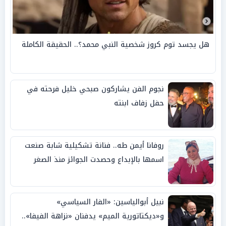
هل يجسد توم كروز شخصية النبي محمد؟.. الحقيقة الكاملة
نجوم الفن يشاركون صبحي خليل فرحته في
حفل زفاف ابنته
روفانا أيمن طه.. فنانة تشكيلية شابة صنعت
اسمها بالإبداع وحصدت الجوائز منذ الصغر
نبيل أبوالياسين: «الفار السياسي»
و«ديكتاتورية الميم» يدفنان «نزاهة الفيفا»..