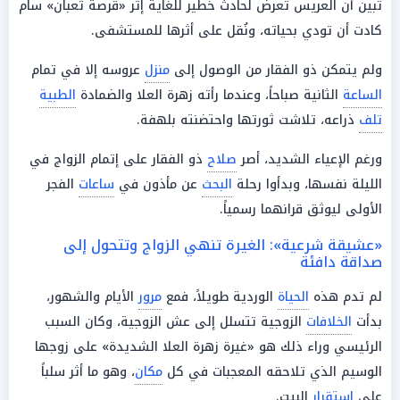
تبين أن العريس تعرض لحادث خطير للغاية إثر «قرصة ثعبان» سام
كادت أن تودي بحياته، ونُقل على أثرها للمستشفى.
ولم يتمكن ذو الفقار من الوصول إلى
منزل
عروسه إلا في تمام
الساعة
الثانية صباحاً، وعندما رأته زهرة العلا والضمادة
الطبية
تلف
ذراعه، تلاشت ثورتها واحتضنته بلهفة.
ورغم الإعياء الشديد، أصر
صلاح
ذو الفقار على إتمام الزواج في
الليلة نفسها، وبدأوا رحلة
البحث
عن مأذون في
ساعات
الفجر
الأولى ليوثق قرانهما رسمياً.
«عشيقة شرعية»: الغيرة تنهي الزواج وتتحول إلى
صداقة دافئة
لم تدم هذه
الحياة
الوردية طويلاً، فمع
مرور
الأيام والشهور،
بدأت
الخلافات
الزوجية تتسلل إلى عش الزوجية، وكان السبب
الرئيسي وراء ذلك هو «غيرة زهرة العلا الشديدة» على زوجها
الوسيم الذي تلاحقه المعجبات في كل
مكان
، وهو ما أثر سلباً
على
استقرار
البيت.