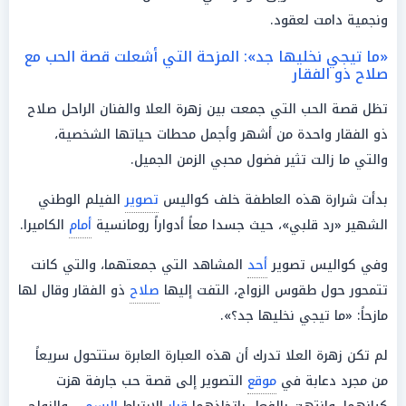
ونجمية دامت لعقود.
«ما تيجي نخليها جد»: المزحة التي أشعلت قصة الحب مع
صلاح ذو الفقار
تظل قصة الحب التي جمعت بين زهرة العلا والفنان الراحل صلاح
ذو الفقار واحدة من أشهر وأجمل محطات حياتها الشخصية،
والتي ما زالت تثير فضول محبي الزمن الجميل.
بدأت شرارة هذه العاطفة خلف كواليس
تصوير
الفيلم الوطني
الشهير «رد قلبي»، حيث جسدا معاً أدواراً رومانسية
أمام
الكاميرا.
وفي كواليس تصوير
أحد
المشاهد التي جمعتهما، والتي كانت
تتمحور حول طقوس الزواج، التفت إليها
صلاح
ذو الفقار وقال لها
مازحاً: «ما تيجي نخليها جد؟».
لم تكن زهرة العلا تدرك أن هذه العبارة العابرة ستتحول سريعاً
من مجرد دعابة في
موقع
التصوير إلى قصة حب جارفة هزت