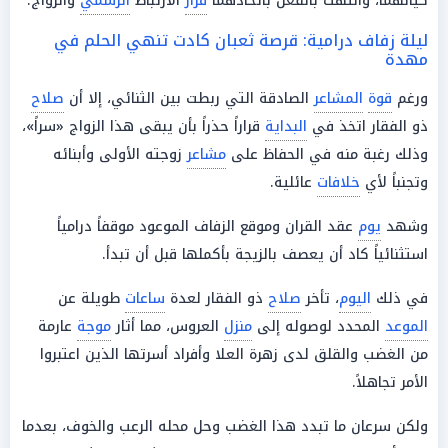
كيانهما، وانتهت بالفعل باتخاذهما
قرار
الارتباط
الرسمي
والزواج.
ليلة زفاف درامية: قرصة ثعبان كادت تنهي الحلم في
مهدة
ورغم
قوة
المشاعر
الصادقة التي ربطت بين الثنائي، إلا أن
صلاح
ذو الفقار اتخذ في
البداية
قراراً حذراً بأن يبقى هذا الزواج «سراً»،
وذلك رغبة منه في الحفاظ على
مشاعر
زوجته الأولى وأبنائه
وتجنباً لأي
خلافات
عائلية.
وشهد
يوم
عقد القران وموقع الزفاف الموعود موقفاً درامياً
استثنائياً كاد أن يعصف بالزيجة بأكملها قبل أن تبدأ.
في ذلك
اليوم
، تأخر
صلاح
ذو الفقار لعدة
ساعات
طويلة عن
الموعد
المحدد لوصوله إلى
منزل
العروس، مما أثار
موجة
عارمة
من الغضب والقلق لدى زهرة العلا وأفراد أسرتها الذين اعتبروا
الأمر تجاهلاً.
ولكن سرعان ما تبدد هذا الغضب وحل محله الرعب والخوف، بعدما