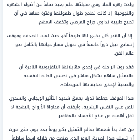
ولدت زهرة العلا وفي مخيلتها حلم بعيد تماماً عن أضواء الشهرة
والنجومية؛ إذ كانت تطمح طوال طفولتها وفترة صباها في أن
تصبح طبيبة تداوي جراح المرضى وتخفف آلامهم.
إلا أن القدر كان يخبئ لها طريقاً آخر، حيث لعبت الصدفة وموقف
إنساني نبيل دوراً حاسماً في تحويل مسار حياتها بالكامل نحو
عالم الفن.
فقد روت الراحلة في إحدى مقابلاتها التلفزيونية النادرة أن
«التمثيل ساهم بشكل مباشر في تحسين الحالة النفسية
والصحية لإحدى صديقاتها المريضات».
هذا الموقف جعلها تدرك بعمق شديد التأثير الإيجابي والسحري
للفن على النفس البشرية، وأيقنت أن مداواة الأرواح بالبهجة لا
تقل أهمية عن علاج الأجساد بالعقاقير.
من هنا، بدأ شغفها بعالم التمثيل يكبر يوماً بعد يوم، حتى قررت
أن تسلك هذا الطريق الوعر الذي صنعت من خلاله اسماً ساطعاً