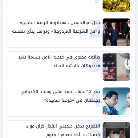
2
نبيل أبوالياسين.. «متلازمة الزعيم الناجي»
و«فخ الشرعية المزدوجة» وترامب ينأى بنفسه
وحليفه في «ميتم استراتيجي»
3
صانعة محتوى في قبضة الأمن بتهمة نشر
فيديوهات خادشة للحياء
4
بعد 13 عامًا.. أحمد مكي وماجد الكدواني
يجتمعان في «فرصة سعيدة»
5
التصريح بدفن ضحيتي انفجار خزان مواد
كيميائية بأحد مصانع الفيوم