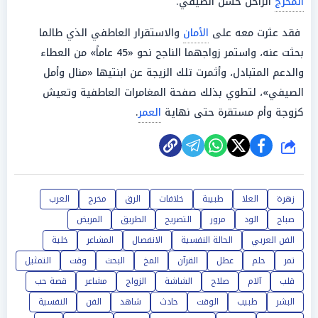
المخرج
الراحل حسن الصيفي.
فقد عثرت معه على
الأمان
والاستقرار العاطفي الذي طالما
بحثت عنه، واستمر زواجهما الناجح نحو «45 عاماً» من العطاء
والدعم المتبادل، وأثمرت تلك الزيجة عن ابنتيها «منال وأمل
الصيفي»، لتطوي بذلك صفحة المغامرات العاطفية وتعيش
كزوجة وأم مستقرة حتى نهاية
العمر
.
شارك
زهرة
العلا
طبيبة
خلافات
الرق
مخرج
العرب
صباح
الود
مرور
التصريح
الطريق
المريض
الفن العربي
الحالة النفسية
الانفصال
المشاعر
خلية
تمر
حلم
عطل
القرآن
المخ
البحث
وقت
التمثيل
قلب
آلام
صلاح
الشاشة
الزواج
مشاعر
قصة حب
البشر
طبيب
الوقت
حادث
شاهد
الفن
النفسية