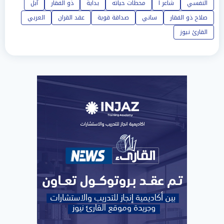
النفسي
شاعر ا
محطات حياته
بداية
ذو الفقار
آبل
صلاح ذو الفقار
ساني
صداقة قوية
عقد القران
العربي
القارئ نيوز