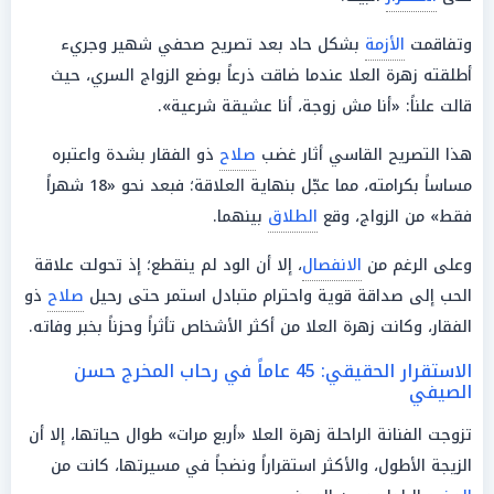
وتفاقمت
الأزمة
بشكل حاد بعد تصريح صحفي شهير وجريء
أطلقته زهرة العلا عندما ضاقت ذرعاً بوضع الزواج السري، حيث
قالت علناً: «أنا مش زوجة، أنا عشيقة شرعية».
هذا التصريح القاسي أثار غضب
صلاح
ذو الفقار بشدة واعتبره
مساساً بكرامته، مما عجّل بنهاية العلاقة؛ فبعد نحو «18 شهراً
فقط» من الزواج، وقع
الطلاق
بينهما.
وعلى الرغم من
الانفصال
، إلا أن الود لم ينقطع؛ إذ تحولت علاقة
الحب إلى صداقة قوية واحترام متبادل استمر حتى رحيل
صلاح
ذو
الفقار، وكانت زهرة العلا من أكثر الأشخاص تأثراً وحزناً بخبر وفاته.
الاستقرار الحقيقي: 45 عاماً في رحاب المخرج حسن
الصيفي
تزوجت الفنانة الراحلة زهرة العلا «أربع مرات» طوال حياتها، إلا أن
الزيجة الأطول، والأكثر استقراراً ونضجاً في مسيرتها، كانت من