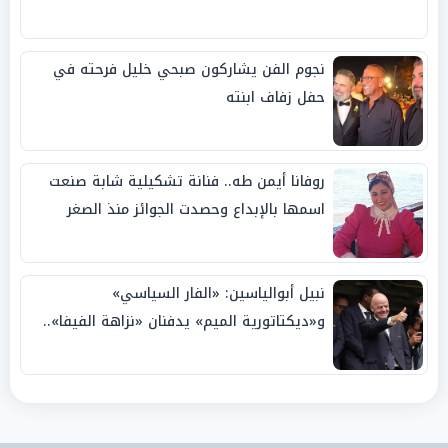
نجوم الفن يشاركون صبحي خليل فرحته في
حفل زفاف ابنته
روفانا أيمن طه.. فنانة تشكيلية شابة صنعت
اسمها بالإبداع وحصدت الجوائز منذ الصغر
نبيل أبوالياسين: «الفار السياسي»
و«ديكتاتورية الميم» يدفنان «نزاهة الفيفا»..
وإقالة «إنفانتينو» باتت حتمية