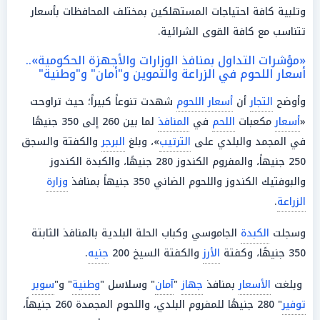
وتلبية كافة احتياجات المستهلكين بمختلف المحافظات بأسعار
تتناسب مع كافة القوى الشرائية.
«مؤشرات التداول بمنافذ الوزارات والأجهزة الحكومية»..
أسعار اللحوم في الزراعة والتموين و"أمان" و"وطنية"
وأوضح
التجار
أن
أسعار اللحوم
شهدت تنوعاً كبيراً؛ حيث تراوحت
«
أسعار
مكعبات
اللحم
في
المنافذ
لما بين 260 إلى 350 جنيهًا
في المجمد والبلدي على
الترتيب
»، وبلغ
البرجر
والكفتة والسجق
250 جنيهاً، والمفروم الكندوز 280 جنيهًا، والكبدة الكندوز
والبوفتيك الكندوز واللحوم الضاني 350 جنيهاً بمنافذ
وزارة
الزراعة
.
وسجلت
الكبدة
الجاموسي وكباب الحلة البلدية بالمنافذ الثابتة
350 جنيهًا، وكفتة
الأرز
والكفتة السيخ 200
جنيه
.
وبلغت
الأسعار
بمنافذ
جهاز
"
آمان
" وسلاسل "
وطنية
" و"
سوبر
توفير
" 280 جنيهًا للمفروم البلدي، واللحوم المجمدة 260 جنيهاً،