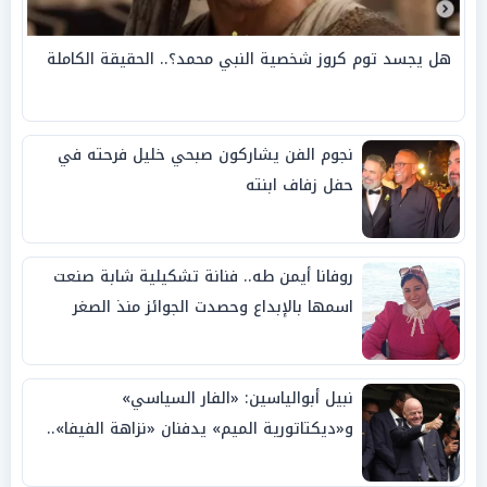
هل يجسد توم كروز شخصية النبي محمد؟.. الحقيقة الكاملة
نجوم الفن يشاركون صبحي خليل فرحته في
حفل زفاف ابنته
روفانا أيمن طه.. فنانة تشكيلية شابة صنعت
اسمها بالإبداع وحصدت الجوائز منذ الصغر
نبيل أبوالياسين: «الفار السياسي»
و«ديكتاتورية الميم» يدفنان «نزاهة الفيفا»..
وإقالة «إنفانتينو» باتت حتمية