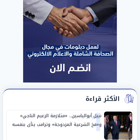
الأكثر قراءة
1
نبيل أبوالياسين.. «متلازمة الزعيم الناجي»
و«فخ الشرعية المزدوجة» وترامب ينأى بنفسه
وحليفه في «ميتم استراتيجي»