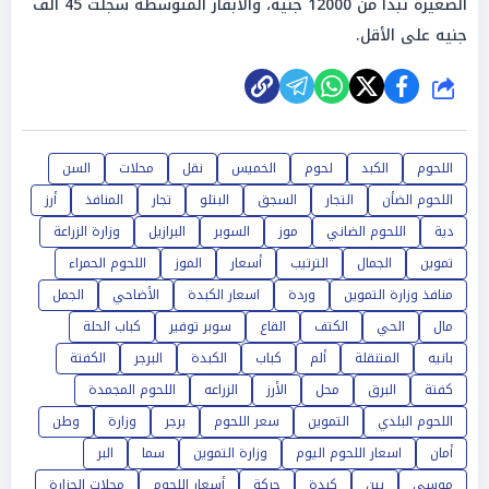
الصغيرة تبدأ من 12000 جنيه، والأبقار المتوسطة سجلت 45 ألف
جنيه على الأقل.
شارك
اللحوم
الكبد
لحوم
الخميس
نقل
محلات
السن
اللحوم الضأن
التجار
السجق
البتلو
تجار
المنافذ
أرز
دية
اللحوم الضاني
موز
السوبر
البرازيل
وزارة الزراعة
تموين
الجمال
الترتيب
أسعار
الموز
اللحوم الحمراء
منافذ وزارة التموين
وردة
اسعار الكبدة
الأضاحي
الجمل
مال
الحي
الكتف
القاع
سوبر توفير
كباب الحلة
بانيه
المتنقلة
ألم
كباب
الكبدة
البرجر
الكفتة
كفتة
البرق
محل
الأرز
الزراعه
اللحوم المجمدة
اللحوم البلدي
التموين
سعر اللحوم
برجر
وزارة
وطن
أمان
اسعار اللحوم اليوم
وزارة التموين
سما
البر
موسى
بين
كبدة
حركة
أسعار اللحوم
محلات الجزارة