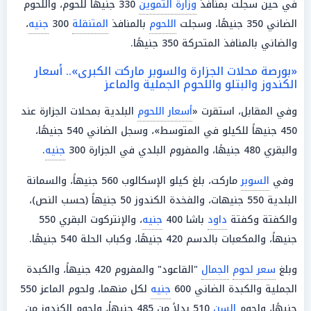
في حين سجلت بمنافذ
وزارة التموين
330 جنيهًا للحوم، واللحوم
الضاني 350 جنيهًا، وسجلت
اللحوم
بالمنافذ
المتنقلة
300
جنيه
،
والضاني بالمنافذ المتحركة 350 جنيهًا.
«بورصة محلات الجزارة والسوبر ماركت الكبرى».. أسعار
الكندوز والبتلو واللحوم الجملية والماعز
وفي المقابل، استقرت «
أسعار اللحوم
البلدية بمحلات الجزارة عند
450 جنيهاً للكيلو في المتوسط»، وسجل الضاني 540 جنيهًا،
والبقري 480 جنيهًا، والمفروم البلدي في الجزارة 300
جنيه
.
وفي
السوبر
ماركت، بلغ كيلو الإسكالوب 560 جنيهاً، والسمانة
البلدية 550 جنيهات، والفخدة الكندوز 50 جنيهاً (حسب النص)،
والكفتة وكفتة
داود
باشا 400
جنيه
، والإنتركوت البقري 550
جنيهاً، والمكعبات بالدسم 420 جنيهًا، وكباب الحلة 540 جنيهًا.
وبلغ
سعر لحوم
الجمال
"القاعود" والمفروم 420 جنيهاً، والكبدة
الجملية والكبدة الضاني 600
جنيه
لكل منهما، ولحوم الماعز 550
جنيهًا، ولحوم
السن
510 بدلاً من 485 جنيهاً، ولحوم الكندوز من