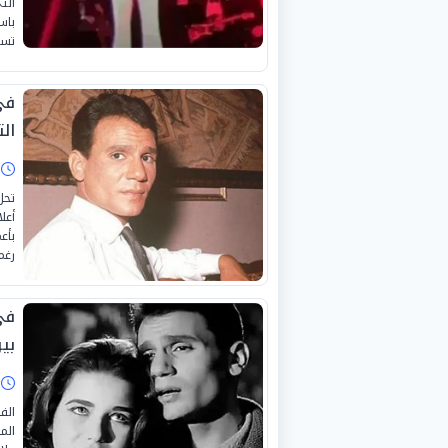
الت
باس
تسي
في
الت
ا
تحل
أعل
بأع
رغم
في
بي
ا
الف
الم