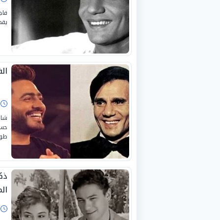
فاج
يقضي
ال
ا
شار
حسا
طول
ذك
ال
ا