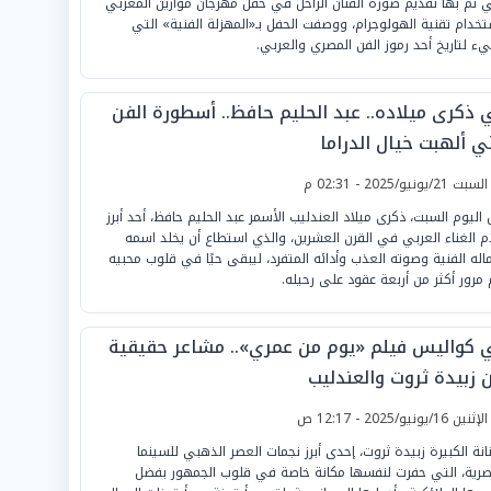
ي تم بها تقديم صورة الفنان الراحل في حفل مهرجان موازين المغربي
تخدام تقنية الهولوجرام، ووصفت الحفل بـ«المهزلة الفنية» التي
ء لتاريخ أحد رموز الفن المصري والعربي.
 ذكرى ميلاده.. عبد الحليم حافظ.. أسطورة الفن
ي ألهبت خيال الدراما
لسبت 21/يونيو/2025 - 02:31 م
 اليوم السبت، ذكرى ميلاد العندليب الأسمر عبد الحليم حافظ، أحد أبرز
ام الغناء العربي في القرن العشرين، والذي استطاع أن يخلد اسمه
ماله الفنية وصوته العذب وأدائه المتفرد، ليبقى حيًا في قلوب محبيه
 مرور أكثر من أربعة عقود على رحيله.
 كواليس فيلم «يوم من عمري».. مشاعر حقيقية
ن زبيدة ثروت والعندليب
لإثنين 16/يونيو/2025 - 12:17 ص
نانة الكبيرة زبيدة ثروت، إحدى أبرز نجمات العصر الذهبي للسينما
صرية، التي حفرت لنفسها مكانة خاصة في قلوب الجمهور بفضل