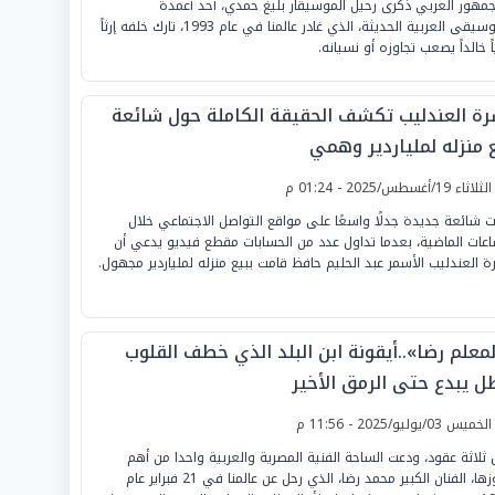
جمهور العربي ذكرى رحيل الموسيقار بليغ حمدي، أحد أعمدة
الموسيقى العربية الحديثة، الذي غادر عالمنا في عام 1993، تارك خلفه إرثاً
اً خالداً يصعب تجاوزه أو نسيانه.
رة العندليب تكشف الحقيقة الكاملة حول شائعة
ع منزله لملياردير وهمي
لثلاثاء 19/أغسطس/2025 - 01:24 م
رت شائعة جديدة جدلًا واسعًا على مواقع التواصل الاجتماعي خلال
اعات الماضية، بعدما تداول عدد من الحسابات مقطع فيديو يدعي أن
ة العندليب الأسمر عبد الحليم حافظ قامت ببيع منزله لملياردير مجهول.
لمعلم رضا»..أيقونة ابن البلد الذي خطف القلوب
ل يبدع حتى الرمق الأخير
لخميس 03/يوليو/2025 - 11:56 م
 ثلاثة عقود، ودعت الساحة الفنية المصرية والعربية واحدا من أهم
رموزها، الفنان الكبير محمد رضا، الذي رحل عن عالمنا في 21 فبراير عام