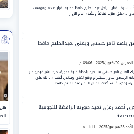
أت أسرة الفنان الراحل عبد الحليم حافظ محبيه بقرار صادم ومؤسف
 بـ «غلق منزله نهائياً وللأبد» أمام الزوار.
فن يلهم تامر حسني ويغني لعبدالحليم حافظ
لخميس 02/أكتوبر/2025 - 09:06 م
ك الفنان تامر حسني متابعيه بلحظة فنية عفوية، حيث نشر فيديو عبر
به الرسمي على إنستجرام وهو يُغني ويدندن أغنية «أنا لك على
»، إحدى كلاسيكيات الفنان الراحل عبد الحليم حافظ.
رى أحمد رمزي تعيد صورته الرافضة للنجومية
هل 
مصطنعة
الحق
لأحد 28/سبتمبر/2025 - 11:11 م