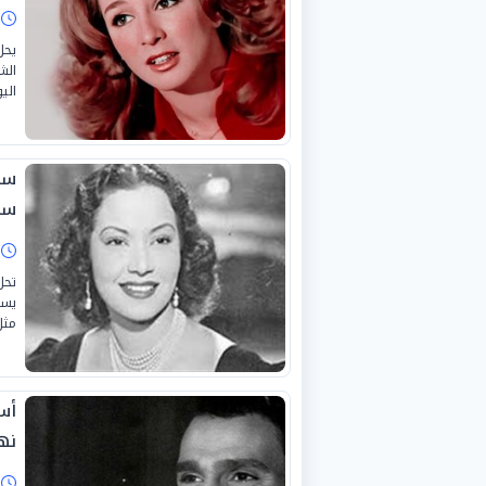
ا
يحل
الش
اليو
سي
سم
ا
يسر
مثل 
أس
نها
ا