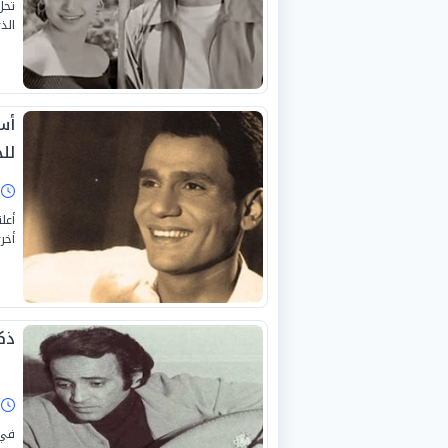
الذي ر
أس
لل
ا
أعل
أخر
ذك
ا
في 