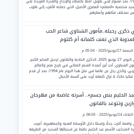
1995، بعد مشوار فني طويل، امتلأ بالعطاء والإبداع والقدرة الفريدة على
يد شخصية «المعلم» المصري الأصيل، التي جعلته الأقرب إلى قلوب
اس بمختلف فئاتهم وأعمارهم.
 ذكرى رحيله..مأمون الشناوي شاعر الحب
لعذوبة الذي تغنت كلماته أم كلثوم
لجمعة 27/يونيو/2025 - 05:04 م
تحل اليوم، 27 يونيو 2025، الذكرى الحادية والثلاثون لرحيل الشاعر الكبير
ون الشناوي، أحد أبرز أعمدة الشعر الغنائي في تاريخ مصر والعالم
العربي، والذي رحل عن عالمنا في مثل هذا اليوم عام 1994، بعد أن قدم
 غنائيا خالدًا، لا تزال كلماته تُردد على ألسنة الأجيال.
بد الحليم بنص جسم».. أسرته غاضبة من مهرجان
زين وتتوعد بالقانون
لثلاثاء 24/يونيو/2025 - 06:03 م
واقعة أثارت جدلًا واسعًا داخل الأوساط الفنية والجماهيرية، أعربت
ة العندليب الأسمر عبد الحليم حافظ عن استيائها الشديد من الطريقة