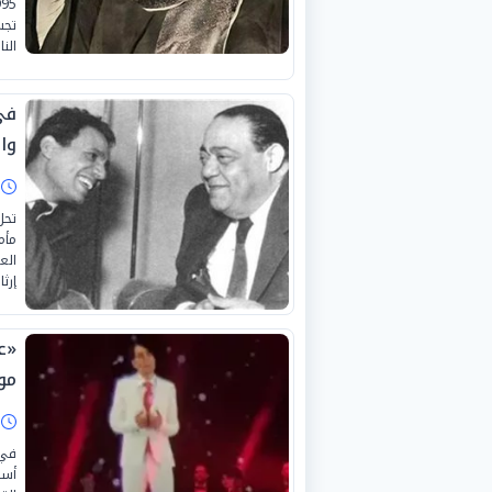
تجس
الن
في
وا
ا
مأم
إرثا
«ع
موا
ا
في 
أسر