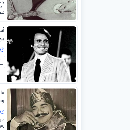
وال
فني
أس
بي
ا
أثا
الس
أسر
«ا
وظ
ا
قبل