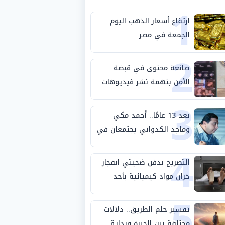
1
ارتفاع أسعار الذهب اليوم
الجمعة في مصر
2
صانعة محتوى في قبضة
الأمن بتهمة نشر فيديوهات
3
خادشة للحياء
بعد 13 عامًا.. أحمد مكي
وماجد الكدواني يجتمعان في
4
«فرصة سعيدة»
التصريح بدفن ضحيتي انفجار
خزان مواد كيميائية بأحد
5
مصانع الفيوم
تفسير حلم الطريق.. دلالات
مختلفة بين الحيرة وبداية