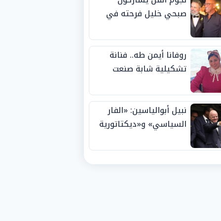
صبحي خليل فرحته في
حفل زفاف ابنته
روفانا أيمن طه.. فنانة
تشكيلية شابة صنعت
اسمها بالإبداع وحصدت
الجوائز منذ الصغر
نبيل أبوالياسين: «الفار
السياسي» و«ديكتاتورية
الميم» يدفنان «نزاهة
الفيفا».. وإقالة
«إنفانتينو» باتت حتمية