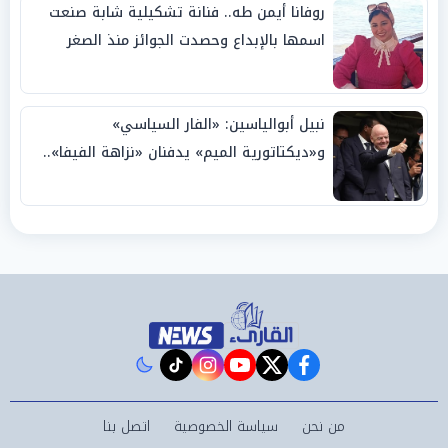
روفانا أيمن طه.. فنانة تشكيلية شابة صنعت
اسمها بالإبداع وحصدت الجوائز منذ الصغر
نبيل أبوالياسين: «الفار السياسي»
و«ديكتاتورية الميم» يدفنان «نزاهة الفيفا»..
وإقالة «إنفانتينو» باتت حتمية
instagram
tiktok
youtube
twitter
facebook
من نحن
سياسة الخصوصية
اتصل بنا