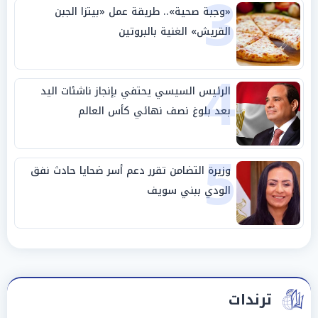
3
«وجبة صحية».. طريقة عمل «بيتزا الجبن
القريش» الغنية بالبروتين
4
الرئيس السيسي يحتفي بإنجاز ناشئات اليد
بعد بلوغ نصف نهائي كأس العالم
5
وزيرة التضامن تقرر دعم أسر ضحايا حادث نفق
الودي ببني سويف
ترندات