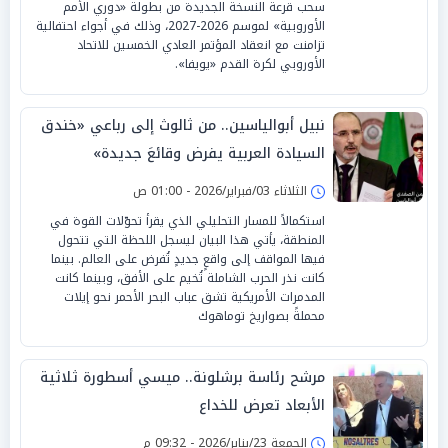
سحب قرعة النسخة الجديدة من بطولة «دوري الأمم
الأوروبية» لموسم 2026-2027، وذلك في أجواء احتفالية
تزامنت مع انعقاد المؤتمر العادي الخمسين للاتحاد
الأوروبي لكرة القدم «يويفا».
نبيل أبوالياسين.. من ثالوث إلى رباعي «خندق
السيادة العربية يفرض وقائعَ جديدة»
الثلاثاء 03/فبراير/2026 - 01:00 ص
استكمالاً للمسار التحليلي الذي يقرأ تحوّلات القوة في
المنطقة، يأتي هذا البيان ليسجل اللحظة التي تتحول
فيها المواقف إلى واقعٍ جديدٍ تُفرض على العالم. بينما
كانت نذر الحرب الشاملة تُخيم على الأفق، وبينما كانت
المدمرات الأمريكية تشق عباب البحر الأحمر نحو إيلات
محملةً بصواريخ توماهوك
مرشح رئاسة برشلونة.. ميسي أسطورة ثلاثية
الأبعاد تعرض للخداع
الجمعة 23/يناير/2026 - 09:32 م