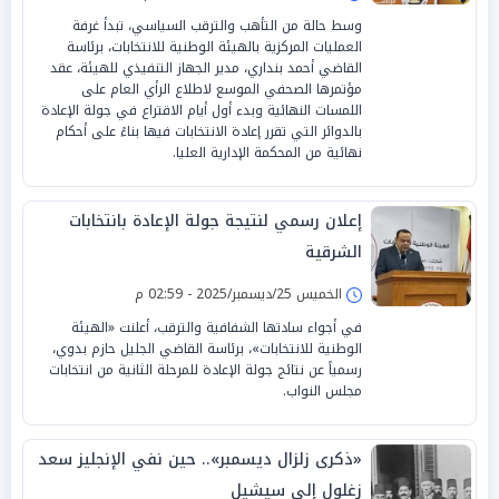
وسط حالة من التأهب والترقب السياسي، تبدأ غرفة
العمليات المركزية بالهيئة الوطنية للانتخابات، برئاسة
القاضي أحمد بنداري، مدير الجهاز التنفيذي للهيئة، عقد
مؤتمرها الصحفي الموسع لاطلاع الرأي العام على
اللمسات النهائية وبدء أول أيام الاقتراع في جولة الإعادة
بالدوائر التي تقرر إعادة الانتخابات فيها بناءً على أحكام
نهائية من المحكمة الإدارية العليا.
إعلان رسمي لنتيجة جولة الإعادة بانتخابات
الشرقية
الخميس 25/ديسمبر/2025 - 02:59 م
في أجواء سادتها الشفافية والترقب، أعلنت «الهيئة
الوطنية للانتخابات»، برئاسة القاضي الجليل حازم بدوي،
رسمياً عن نتائج جولة الإعادة للمرحلة الثانية من انتخابات
مجلس النواب.
«ذكرى زلزال ديسمبر».. حين نفي الإنجليز سعد
زغلول إلى سيشيل