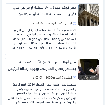
مصر تؤكد مجددًا.. «لا سيادة لإسرائيل على
الأرض الفلسطينية المحتلة أو غيرها من
الأراضي العربية»
الإثنين 23/فبراير/2026 - 03:05 م
أكدت مصر مجددًا أنه «لا سيادة لإسرائيل على الأرض
الفلسطينية المحتلة أو غيرها من الأراضي العربية»؛
مشددة على رفضها القاطع لأي محاولات لضم الضفة
الغربية أو فصلها عن قطاع غزة، وكذلك رفض توسيع
الأنشطة الإستيطانية في الأرض الفلسطينية المحتلة.
نبيل أبوالياسين: يهنئ الآمة الإسلامية
بـ«شهر رمضان المبارك».. ويوجه رسالة للرئيس
«السيسي».. «قرار سيادي واحد».. أفعله
الثلاثاء 17/فبراير/2026 - 05:01 م
وسترى العجب
بمناسبة حلول شهر رمضان المبارك 2026، شهر الرحمة
والغفران والتجدد، يتقدم «نبيل أبوالياسين»، رئيس
منظمة الحق الدولية لحقوق الإنسان ورائد التغيير
الإدراكي ومبتكر «هندسة السيادة»، بأسمى آيات التهاني
والتبريكات إلى قادة الأمة العربية والإسلامية، وفي