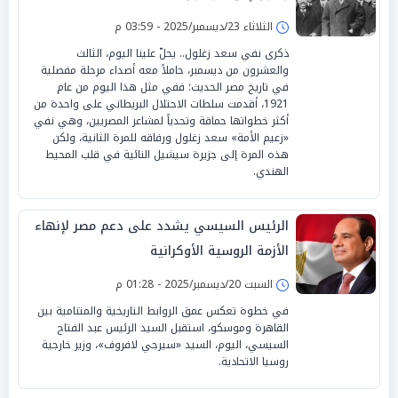
الثلاثاء 23/ديسمبر/2025 - 03:59 م
ذكرى نفي سعد زغلول.. يحلّ علينا اليوم، الثالث
والعشرون من ديسمبر، حاملاً معه أصداء مرحلة مفصلية
في تاريخ مصر الحديث؛ ففي مثل هذا اليوم من عام
1921، أقدمت سلطات الاحتلال البريطاني على واحدة من
أكثر خطواتها حماقة وتحدياً لمشاعر المصريين، وهي نفي
«زعيم الأمة» سعد زغلول ورفاقه للمرة الثانية، ولكن
هذه المرة إلى جزيرة سيشيل النائية في قلب المحيط
الهندي.
الرئيس السيسي يشدد على دعم مصر لإنهاء
الأزمة الروسية الأوكرانية
السبت 20/ديسمبر/2025 - 01:28 م
في خطوة تعكس عمق الروابط التاريخية والمتنامية بين
القاهرة وموسكو، استقبل السيد الرئيس عبد الفتاح
السيسي، اليوم، السيد «سيرجي لافروف»، وزير خارجية
روسيا الاتحادية.