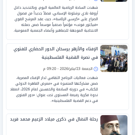
شهدت الساحة الرياضية العالمية اليوم، وبالتحديد داخل
أروقة نادي برشلونة الإسباني، فصلاً جديداً من فصول
الصراع على «كرسي الرئاسة»، حيث عقد المرشح القوي
«فيكتور فونت» مؤتمراً صحفياً موسعاً ضمن حملته
الانتخابية الموجهة للجماهير وأعضاء الجمعية العمومية.
الإفتاء والأزهر يرسخان الدور الحضاري للفتوي
في نصرة القضية الفلسطينية
الجمعة 23/يناير/2026 - 09:20 م
شهدت فعاليات البرنامج الثقافي لدار الإفتاء المصرية،
ضمن مشاركتها المتميزة في «معرض القاهرة الدولي
للكتاب» في دورته السابعة والخمسين لعام 2026، انعقاد
ندوة فكرية رفيعة المستوى تحت عنوان: «دور الفتوى
في دعم القضية الفلسطينية».
رحلة النضال في ذكرى ميلاد الزعيم محمد فريد