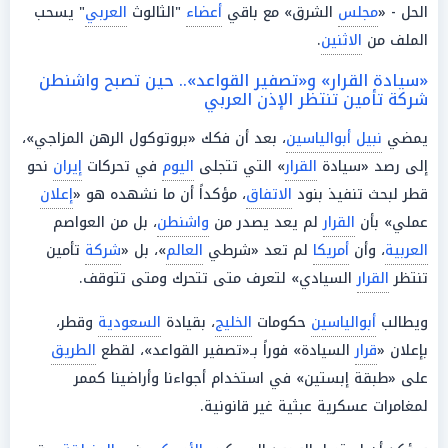
الحل - «
مجلس
الشرق» مع باقي
أعضاء
"الثالوث
العربي
" يسحب
الملف من
الاثنين
.
«سيادة القرار» و«تصفير القواعد».. حين تصبح واشنطن
شركة تأمين تنتظر الإذن العربي
يمضي
نبيل أبوالياسين
، بعد أن فكك «بروتوكول الرهن المزاجي»،
إلى رصد «سيادة
القرار
» التي تتجلى
اليوم
في تحركات
إيران
نحو
قطر لبحث تنفيذ بنود
الاتفاق
، مؤكداً أن ما نشهده هو «
إعلان
عملي» بأن
القرار
لم يعد يصدر من
واشنطن
، بل من العواصم
العربية
، وأن
أمريكا
لم تعد «شرطي
العالم
»، بل «
شركة
تأمين
تنتظر
القرار
السيادي» لتعرف متى تتحرك ومتى تتوقف.
ويطالب
أبوالياسين
حكومات
الخليج
، بقيادة
السعودية
وقطر،
بإعلان «
قرار
السيادة» فوراً بـ«تصفير القواعد»، لقطع
الطريق
على «طبقة إبستين» في استخدام أجواءنا وأراضينا كممر
لمغامرات عسكرية عبثية غير قانونية.