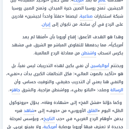
«هندسة
عالم
ما بعد
أمريكا
»؛ فمن خلال «توحيد العقيدة» بين
الجيشين، تمنح روسيا الصين خبرة الميدان، وتمنح الصين روسيا
شبكة استخبارات
صناعية
، ليصنعا «عقلاً واحداً لجيشين» قادرين
على الردع في أي ساحة، من تايوان إلى
إيران
.
وهذا هو الهدف الأعمق: إقناع أوروبا بأن «أمنها لم يعد
أمريكياً»، مما يدفعها للتفاوض المباشر مع الشرق، في مشهد
يكرس انسحاب
واشنطن
من معادلة الردع العالمية.
ويختتم
أبوالياسين
أن نفي بكين لهذه التدريبات ليس نفياً، بل
هو «تأكيد بالصوت العالي»؛ فكل التحالفات الكبرى بدأت بـ«نفي»،
والنفي هنا يعني أن التدريب حقيقي، والتوقيت حساس، وأن
الرسالة
وصلت: «الناتو بطيء، وواشنطن مزاجية، والشرق
جاهز
».
وكما حوّلنا «فشل الفخ» إلى «شهادة وفاة»، يحوّل «بروتوكول
الظل» اليوم «
القلق
الأوروبي» من «خوف» إلى «
شاهد
قبر»
يدفن «أوهام الردع الغربي» في «جب
التاريخ
»، ويؤسس لمرحلة
جديدة لا تعترف فيها أوروبا بوصاية
أمريكية
، ولا بفيتو غربي، بل