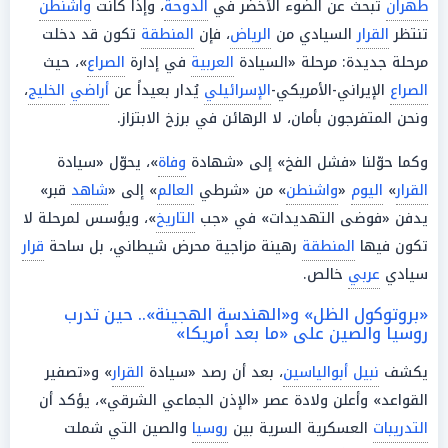
طهران
تبحث عن الضوء الأخضر في
الدوحة
، وإذا كانت
واشنطن
تنتظر
القرار
السيادي من
الرياض
، فإن
المنطقة
تكون قد دخلت
مرحلة جديدة: مرحلة «السيادة
العربية
في إدارة
الصراع
»، حيث
الصراع
الإيراني-الأمريكي-
الإسرائيلي
يُدار بعيداً عن
أراضي
الخليج
،
ونحن المتفرجون بأمان، لا الرهائن في برزخ الابتزاز.
وكما حوّلنا «فشل الفخ» إلى «شهادة
وفاة
»، يحوّل «سيادة
القرار
»
اليوم
«
واشنطن
» من «شرطي
العالم
» إلى «
شاهد
قبر»
يدفن «فوضى التهديدات» في «جب
التاريخ
»، ويؤسس لمرحلة لا
تكون فيها
المنطقة
رهينة مزاجية محرض شيطاني، بل ساحة
قرار
سيادي
عربي
خالص.
«بروتوكول الظل» و«الهندسة الهجينة».. حين تدرب
روسيا والصين على «ما بعد أمريكا»
يكشف
نبيل أبوالياسين
، بعد أن رصد «سيادة
القرار
» و«تصفير
القواعد» وأعلن ولادة عصر «الإذن الجماعي الشرقي»، يؤكد أن
التدريبات
العسكرية السرية بين
روسيا
والصين التي شملت