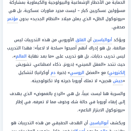
الحماية من الأخطار الإشعاعية والبيولوجية والكيماوية بمشاركة
مسؤولين عسكريين كبار – ليست مجرد مناورات عسكرية، بل هي
«بروتوكول الظل» الذي يعلن ميلاد «النظام الجديد» بدون
مؤتمر
صحفي.
ويؤكد
أبوالياسين
أن
القلق
الأوروبي من هذه التدريبات ليس
مبالغة، بل هو إدراك أنهم أصبحوا «ساحة لا لاعباً»؛ فهذا التدريب
ليس تدريب دبابات، بل هو تدريب على «ما بعد نهاية
العالم
»،
حيث تتحد «العقل الصيني» (درونز، ذكاء اصطناعي، تشويش
إلكتروني
) مع «العضل
الروسي
» (خبرة
دم
أوكرانيا) لتشكيل
«
جيش
هجين» لا تملك أوروبا خبرته ولا تكنولوجيته.
والسرية هنا ليست عيباً، بل هي «الردع بالغموض» الذي يهدف
إلى إبقاء أوروبا في حالة شك وخوف مما لا تعرفه، في إطار
«بروتوكول الابتزاز الناعم».
ويكشف
أبوالياسين
أن الهدف الحقيقي من هذه التدريبات هو