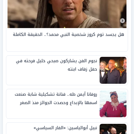
هل يجسد توم كروز شخصية النبي محمد؟.. الحقيقة الكاملة
نجوم الفن يشاركون صبحي خليل فرحته في
حفل زفاف ابنته
روفانا أيمن طه.. فنانة تشكيلية شابة صنعت
اسمها بالإبداع وحصدت الجوائز منذ الصغر
نبيل أبوالياسين: «الفار السياسي»