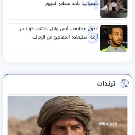
4
كيميائية بأحد مصانع الفيوم
5
«دول عصابة».. أنس وائل يكشف كواليس
أزمة استبعاده المفاجئ من الزمالك
ترندات