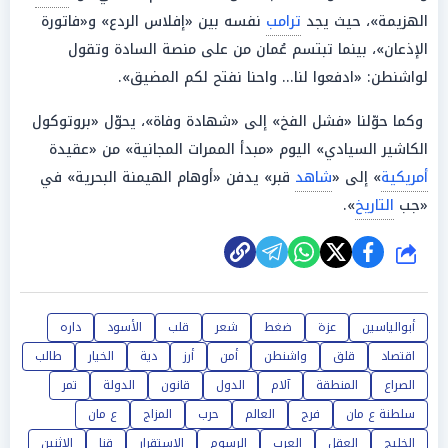
الهزيمة»، حيث يجد
ترامب
نفسه بين «إفلاس الردع» و«فاتورة
الإذعان»، بينما تبتسم عُمان من على منصة السادة وتقول
لواشنطن: «ادفعوا لنا... واحنا نفتح لكم المضيق».
وكما حوّلنا «فشل الفخ» إلى «شهادة وفاة»، يحوّل «بروتوكول
الكاشير السيادي» اليوم «مبدأ الممرات المجانية» من «عقيدة
أمريكية
» إلى «
شاهد
قبر» يدفن «أوهام الهيمنة البحرية» في
«جب
التاريخ
».
شارك
أبوالياسين
عزة
ضغط
شعر
قلب
الأسود
داره
اقتصاد
قلق
واشنطن
أمن
أرز
دية
الخيار
طالب
الصراع
المنطقة
آلام
الدول
قانون
الدولة
تمر
سلطنة ع مان
فرج
العالم
حرب
المزاج
ع مان
الخليج
العقل
العرب
الرسوم
الاستقرار
قنا
الاثنين