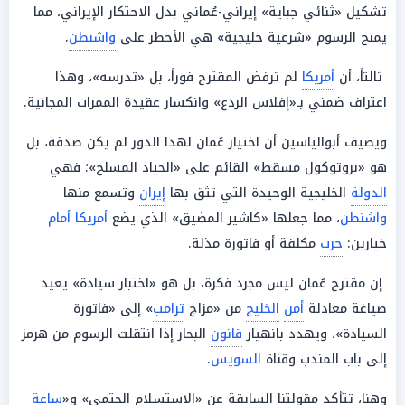
تشكيل «ثنائي جباية» إيراني-عُماني بدل الاحتكار الإيراني، مما
يمنح الرسوم «شرعية خليجية» هي الأخطر على
واشنطن
.
ثالثاً، أن
أمريكا
لم ترفض المقترح فوراً، بل «تدرسه»، وهذا
اعتراف ضمني بـ«إفلاس الردع» وانكسار عقيدة الممرات المجانية.
ويضيف أبوالياسين أن اختيار عُمان لهذا الدور لم يكن صدفة، بل
هو «بروتوكول مسقط» القائم على «الحياد المسلح»؛ فهي
الدولة
الخليجية الوحيدة التي تثق بها
إيران
وتسمع منها
واشنطن
، مما جعلها «كاشير المضيق» الذي يضع
أمريكا
أمام
خيارين:
حرب
مكلفة أو فاتورة مذلة.
إن مقترح عُمان ليس مجرد فكرة، بل هو «اختبار سيادة» يعيد
صياغة معادلة
أمن
الخليج
من «مزاج
ترامب
» إلى «فاتورة
السيادة»، ويهدد بانهيار
قانون
البحار إذا انتقلت الرسوم من هرمز
إلى باب المندب وقناة
السويس
.
وهنا، تتأكد مقولتنا السابقة عن «الاستسلام الحتمي» و«
ساعة