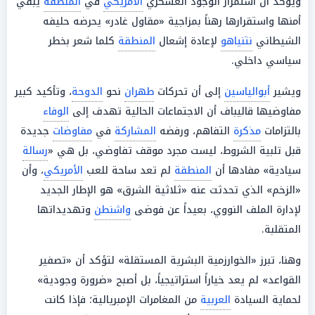
ويؤكد أن استمرار الوجود العسكري
الأمريكي
في
المنطقة
يبقي
أمنها واستقرارها رهناً بمزاجية «مقاول غادر» يحرضه حليفه
الشيطاني
نتنياهو
لإعادة إشعال
المنطقة
كلما شعر بخطر
سياسي داخلي.
ويشير
أبوالياسين
إلى أن تحركات
طهران
نحو
الدوحة
، وتأكيد كبير
مفاوضيها قاليباف أن الاجتماعات الحالية تهدف إلى
الوفاء
بالتزامات
مذكرة
التفاهم، ورفضه
المشاركة
في
مفاوضات
جديدة
قبل تلبية الشروط، ليست مجرد موقف تفاوضي، بل هي «
رسالة
سيادية» مفادها أن
المنطقة
لم تعد ساحة للعب
الأمريكي
، وأن
«الزخم» الذي تحدثت عنه «ثلاثية الشرق» هو الإطار الجديد
لإدارة الملف النووي، بعيداً عن فوضى
واشنطن
وتهديداتها
المتقلبة.
وهنا، تبرز «الخوارزمية البشرية المستقلة» لتؤكد أن «تصفير
القواعد» لم يعد خياراً استراتيجياً، بل أصبح «ضرورة وجودية»
لحماية السيادة
العربية
من المغامرات الإمبريالية؛ فإذا كانت