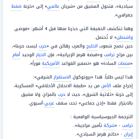
سيادية»، فتحول المضيق من «شريان
عالمي
» إلى «خزنة
ضغط
جغرافي».
وهنا تتكشف الحقيقة التي حذرنا منها قبل 4 أشهر: «فوضى
واشنطن
» لا تُحتمل.
حين تصبح شعوب
الخليج
والعرب رهائن في «
حرب
ليست حربنا»،
بين مزاج
ترامب
و«قبضة هرمز الإيرانية»، فإن
الخيار
الوحيد
أمام
«
منصات
السادة» هو «تصفير القواعد
الأمريكية
فوراً».
هذا ليس طلباً. هذا «بروتوكول
الاستقرار
الشرقي»:
إخراج ملف
الأمن
من يد «طبقة الانحلال الأخلاقي» العسكرية،
إلى خزنة «ثلاثية الشرق»، حيث لا
حرب
بالمزاج، ولا مضيق
بالابتزاز. فقط «إذن جماعي» تحت سقف
عربي
-آسيوي.
الترجمة الجيوسياسية الواقعية :
ترامب
- «
شركة
تأمين مزاجية».
إيران
- «خاتم هرمز السيادي».