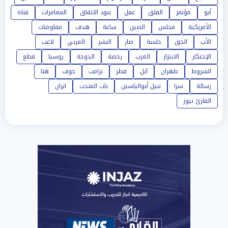
أبو
مؤتمر
القلق
عمل
بنود الاتفاق
المغامرات
قناة
الأمريكية
مجلس
الصين
ساعة
هدف
مفاوضات
الأب
الحق
جلسة
ضار
البشر
العربي
لاعب
الإحتكار
الابتزاز
الغرب
رخصة
الدوحة
روسيا
قطع
الشروط
طهران
آبل
قطر
ترامب
خوف
هنا
رسالة
سرا
نبيل أبوالياسين
باب المندب
ايران
القارئ نيوز