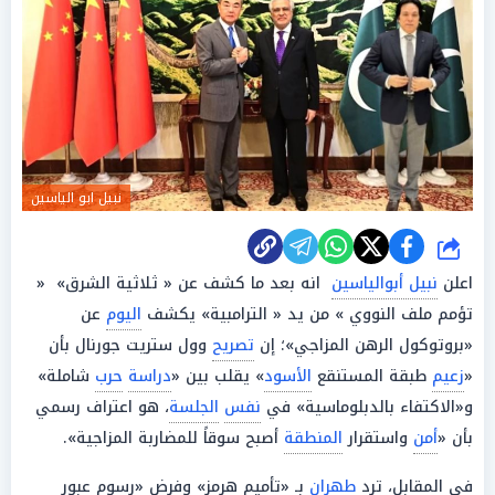
نبيل ابو الياسين
شارك
اعلن
نبيل أبوالياسين
انه بعد ما كشف عن « ثلاثية الشرق» «
تؤمم ملف النووي » من يد « الترامبية» يكشف
اليوم
عن
«بروتوكول الرهن المزاجي»؛ إن
تصريح
وول ستريت جورنال بأن
«
زعيم
طبقة المستنقع
الأسود
» يقلب بين «
دراسة
حرب
شاملة»
و«الاكتفاء بالدبلوماسية» في
نفس
الجلسة
، هو اعتراف رسمي
بأن «
أمن
واستقرار
المنطقة
أصبح سوقاً للمضاربة المزاجية».
في المقابل، ترد
طهران
بـ «تأميم هرمز» وفرض «رسوم عبور