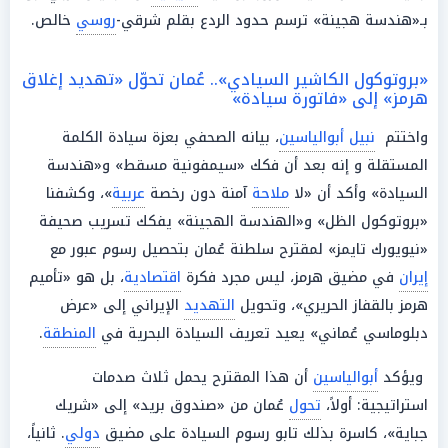
بـ«هندسة هجينة» ترسم حدود الردع بقلم شرقي-
روسي
خالص.
«بروتوكول الكاشير السيادي».. عُمان تحوّل «تهديد إغلاق
هرمز» إلى «فاتورة سيادة»
واختتم
نبيل أبوالياسين
، بيانه الصحفي بعزة سيادة الكلمة
المستقلة و إنه بعد أن فكك «سيمفونية مسقط» و«هندسة
السيادة» وأكد أن «لا
ملاحة
آمنة دون رخصة
عربية
»، وكشفنا
«بروتوكول الظل» و«الهندسة الهجينة» يفكك تسريب صحيفة
«نيويورك تايمز» لمقترح سلطنة عُمان بتحصيل رسوم عبور مع
إيران
في مضيق هرمز، ليس مجرد فكرة
اقتصادية
، بل هو «تأميم
هرمز بالقفاز الحريري»، وتحويل
التهديد
الإيراني إلى «عرض
دبلوماسي عُماني» يعيد تعريف السيادة البحرية في
المنطقة
.
ويؤكد
أبوالياسين
أن هذا المقترح يحمل ثلاث صدمات
استراتيجية: أولاً،
تحول
عُمان من «صندوق بريد» إلى «شريك
جباية»، كاسرة بذلك تابو رسوم السيادة على مضيق
دولي
. ثانياً،