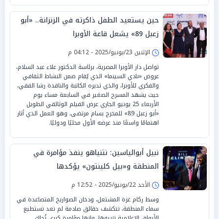
حين يستعيد الطفل ذاكرته في الزنزانة.. «أبو
زعبل 89» يشعل قاعة الأوبرا
الإثنين 23/يونيو/2025 - 04:12 م
تواصل دار الأوبرا المصرية، برئاسة الدكتور علاء عبد السلام،
عروض «نادي السينما» الذي يُقام ضمن النشاط الثقافي
والفكري للأوبرا، والذي تديره الكاتبة والناقدة رشا الفقي،
حيث يشهد المسرح الصغير في السابعة مساء يوم
الأربعاء 25 يونيو الجاري عرض الفيلم الوثائقي الطويل
«أبو زعبل 89» للمخرج بسام مرتضى، وهو العمل الذي أثار
اهتمامًا واسعًا منذ عرضه الأول محليًا ودوليًا.
نبيل أبوالياسين: نتنياهو ينفذ مؤامرة في
المنطقة و«بيل كلينتون» يؤكدها
الأحد 22/يونيو/2025 - 12:52 م
وسط ركام غزة المشتعل، ودخان الصواريخ المتصاعدة في
سماء المنطقة، تتكشف حقائق صادمة لم تعد تستطيع
الأبواق الإعلامية تزييفها، وإنها مؤامرة كبرى تُحاك