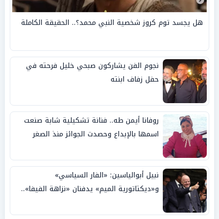
هل يجسد توم كروز شخصية النبي محمد؟.. الحقيقة الكاملة
نجوم الفن يشاركون صبحي خليل فرحته في
حفل زفاف ابنته
روفانا أيمن طه.. فنانة تشكيلية شابة صنعت
اسمها بالإبداع وحصدت الجوائز منذ الصغر
نبيل أبوالياسين: «الفار السياسي»
و«ديكتاتورية الميم» يدفنان «نزاهة الفيفا»..
وإقالة «إنفانتينو» باتت حتمية