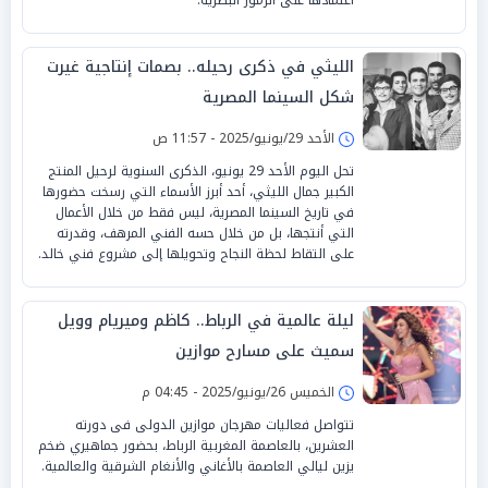
الليثي في ذكرى رحيله.. بصمات إنتاجية غيرت
شكل السينما المصرية
الأحد 29/يونيو/2025 - 11:57 ص
تحل اليوم الأحد 29 يونيو، الذكرى السنوية لرحيل المنتج
الكبير جمال الليثي، أحد أبرز الأسماء التي رسخت حضورها
في تاريخ السينما المصرية، ليس فقط من خلال الأعمال
التي أنتجها، بل من خلال حسه الفني المرهف، وقدرته
على التقاط لحظة النجاح وتحويلها إلى مشروع فني خالد.
ليلة عالمية في الرباط.. كاظم وميريام وويل
سميث على مسارح موازين
الخميس 26/يونيو/2025 - 04:45 م
تتواصل فعاليات مهرجان موازين الدولى فى دورته
العشرين، بالعاصمة المغربية الرباط، بحضور جماهيري ضخم
يزين ليالي العاصمة بالأغاني والأنغام الشرقية والعالمية.