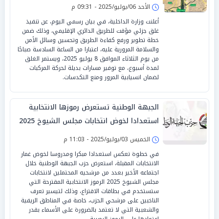
الأحد 06/يوليو/2025 - 09:31 م
أعلنت وزارة الداخلية، في بيان رسمي اليوم، عن تنفيذ
غلق جزئي مؤقت للطريق الدائري الإقليمي، وذلك ضمن
خطة تطوير ورفع كفاءة الطريق وتحسين وسائل الأمن
والسلامة المرورية عليه، اعتبارا من الساعة السادسة صباحًا
من يوم الثلاثاء الموافق 8 يوليو 2025، ويستمر الغلق
لمدة أسبوع، مع توفير مسارات بديلة لحركة المركبات
لضمان انسيابية المرور ومنع التكدسات.
الجبهة الوطنية تستعرض رموزها الانتخابية
استعدادا لخوض انتخابات مجلس الشيوخ 2025
الخميس 03/يوليو/2025 - 11:03 م
في خطوة تعكس استعدادا مبكرا ومدروسا لخوض غمار
الانتخابات المقبلة، استعرض حزب الجبهة الوطنية خلال
اجتماعه الأخير بعدد من مرشحيه المحتملين لانتخابات
مجلس الشيوخ 2025 الرموز الانتخابية المقترحة التي
ستستخدم في بطاقات الاقتراع، وذلك لتيسير تعرف
الناخبين على مرشحي الحزب، خاصة في المناطق الريفية
والشعبية التي لا تعتمد بالضرورة على الأسماء بقدر
اعتمادها على الرموز البصرية.