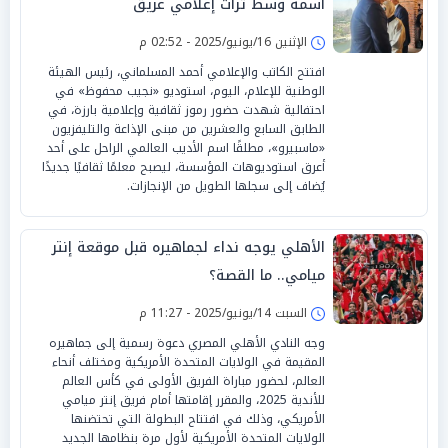
اسمه وسط تراث إعلامي عريق
الإثنين 16/يونيو/2025 - 02:52 م
افتتح الكاتب والإعلامي أحمد المسلماني، رئيس الهيئة
الوطنية للإعلام، اليوم، استوديو «نجيب محفوظ» في
احتفالية شهدت حضور رموز ثقافية وإعلامية بارزة، في
الطابق السابع والعشرين من مبنى الإذاعة والتليفزيون
«ماسبيرو»، مطلقًا اسم الأديب العالمي الراحل على أحد
أعرق استوديوهات المؤسسة، ليصبح معلمًا ثقافيًا جديدًا
يُضاف إلى سجلها الطويل من الإنجازات.
الأهلي يوجه نداء لجماهيره قبل موقعة إنتر
ميامي.. ما القصة؟
السبت 14/يونيو/2025 - 11:27 م
وجه النادي الأهلي المصري دعوة رسمية إلى جماهيره
المقيمة في الولايات المتحدة الأمريكية ومختلف أنحاء
العالم، لحضور مباراة الفريق الأولى في كأس العالم
للأندية 2025، والمقرر إقامتها أمام فريق إنتر ميامي
الأمريكي، وذلك في افتتاح البطولة التي تحتضنها
الولايات المتحدة الأمريكية لأول مرة بنظامها الجديد