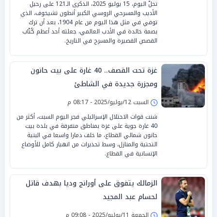
تحلّ اليوم، 15 يوليو 2025، الذكرى الـ121 على رحيل
الأديب والمسرحي الروسي الكبير أنطون تشيخوف، الذي
توفي في مثل هذا اليوم من عام 1904، بعد أن ترك
بصمة خالدة في الأدب العالمي، جعلته أحد أعظم كُتّاب
القصص القصيرة والمسرح في التاريخ.
غزة تحت القصف.. 40 غارة على بيت حانون
ومجزرة جديدة في الشاطئ
السبت 12/يوليو/2025 - 08:17 م
شنت قوات الاحتلال الإسرائيلي فجر اليوم السبت، أكثر من
40 غارة جوية على غزة بمناطق متفرقة في بلدة بيت
حانون شمالي القطاع، ما خلف دمارا واسعا في البنية
التحتية والمنازل، وسط تحذيرات من انهيار كامل للأوضاع
الإنسانية في القطاع.
الزمالك يتفوق على أورانج وديا بهدف قاتل
لحسام عبد المجيد
الجمعة 11/يوليو/2025 - 09:08 م