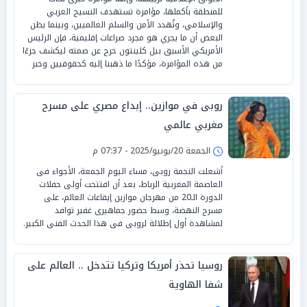
للمنطقة بأكملها، مؤامرة تستهدف النسيج العربي
والإسلامي، وتُهدد الأمن والسلم العالميين، وبينما يظن
البعض أن ما يجري هو مجرد صراعات إقليمية، فإن الرئيس
الأمريكي الأسبق بيل كلينتون خرج عن صمته ليكشف جزءًا
من هذه المؤامرة، مؤكدًا ما ذهبنا إليه كحقوقيين وخبر
روبى في موازين.. إبداع مصري على مسرح
مغربي عالمي
الجمعة 20/يونيو/2025 - 07:37 م
أشعلت النجمة روبى، مساء اليوم الجمعة، الأجواء فى
العاصمة المغربية الرباط، بعد أن افتتحت أولى حفلات
الدورة الـ20 من مهرجان موازين إيقاعات العالم، على
مسرح النهضة، وسط حضور جماهيرى غفير توافد
لمشاهدة أول إطلالة لروبى فى هذا الحدث الفنى الكبير.
روسيا تحذر أمريكا وتركيا تتدخل .. العالم على
شفا الهاوية