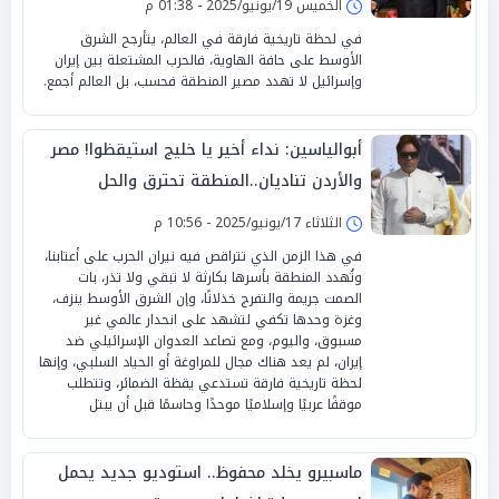
الخميس 19/يونيو/2025 - 01:38 م
في لحظة تاريخية فارقة في العالم، يتأرجح الشرق
الأوسط على حافة الهاوية، فالحرب المشتعلة بين إيران
وإسرائيل لا تهدد مصير المنطقة فحسب، بل العالم أجمع.
أبوالياسين: نداء أخير يا خليج استيقظوا! مصر
والأردن تناديان..المنطقة تحترق والحل
بوحدتكم
الثلاثاء 17/يونيو/2025 - 10:56 م
في هذا الزمن الذي تتراقص فيه نيران الحرب على أعتابنا،
وتُهدد المنطقة بأسرها بكارثة لا تبقي ولا تذر، بات
الصمت جريمة والتفرج خذلانًا، وإن الشرق الأوسط ينزف،
وغزة وحدها تكفي لتشهد على انحدار عالمي غير
مسبوق، واليوم، ومع تصاعد العدوان الإسرائيلي ضد
إيران، لم يعد هناك مجال للمراوغة أو الحياد السلبي، وإنها
لحظة تاريخية فارقة تستدعي يقظة الضمائر، وتتطلب
موقفًا عربيًا وإسلاميًا موحدًا وحاسمًا قبل أن يبتل
ماسبيرو يخلد محفوظ.. استوديو جديد يحمل