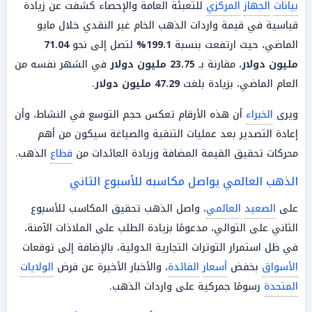
بيانات
الجهاز
المركزي
للتعبئة العامة والإحصاء كشفت عن زيادة
قياسية في قيمة واردات الذهب الخام غير النقدي خلال مايو
الماضي، حيث ارتفعت بنسبة
199.1%
لتصل إلى نحو
71.04
مليون
دولار
، مقارنة بـ
23.75 مليون
دولار
في الشهر نفسه من
العام الماضي، بزيادة بلغت
47.29 مليون
دولار
.
ويرى
الخبراء
أن هذه الأرقام تعكس حجم التوسع في النشاط، وأن
إعادة التصدير بعد عمليات التنقية والصياغة سيكون من أهم
محركات تحقيق القيمة المضافة وزيادة العائدات من
قطاع
الذهب.
الذهب العالمي يواصل مكاسبه للأسبوع الثاني
على
الصعيد
العالمي
، واصل الذهب تحقيق المكاسب للأسبوع
الثاني على التوالي، مدعومًا بزيادة الطلب على الملاذات الآمنة،
في ظل استمرار التوترات التجارية الدولية، بالإضافة إلى توقعات
الأسواق
بخفض
أسعار
الفائدة
، والأخبار الأخيرة عن فرض
الولايات
المتحدة
رسومًا جمركية على واردات الذهب.