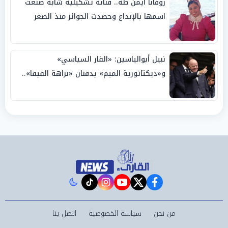
روفانا أيمن طه.. فنانة تشكيلية شابة صنعت
اسمها بالإبداع وحصدت الجوائز منذ الصغر
نبيل أبوالياسين: «الفار السياسي»
و«ديكتاتورية الميم» يدفنان «نزاهة الفيفا»..
وإقالة «إنفانتينو» باتت حتمية
instagram
tiktok
youtube
twitter
facebook
من نحن
سياسة الخصوصية
اتصل بنا