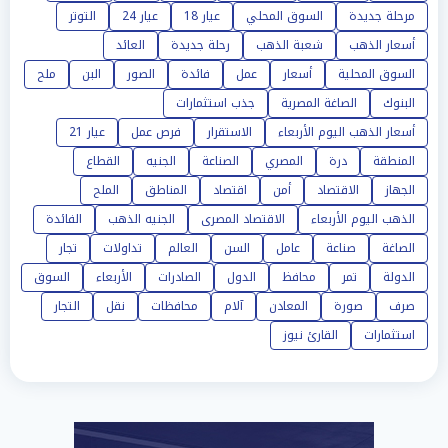
مرحلة جديدة
السوق المحلي
عيار 18
عيار 24
التوتر
أسعار الذهب
شعبة الذهب
رحلة جديدة
العائد
السوق المحلية
أسعار
عمل
فائدة
الصور
البن
ملح
البنوك
الصاغة المصرية
جذب استثمارات
أسعار الذهب اليوم الأربعاء
الاستقرار
فرص عمل
عيار 21
المنطقة
درة
المصري
الصناعة
الجنيه
القطاع
الجهاز
الاقتصاد
أمن
اقتصاد
المناطق
الملح
الذهب اليوم الأربعاء
الاقتصاد المصرى
الجنيه الذهب
الفائدة
الصاغة
صناعة
عامل
السن
العالم
تداولات
تجار
الدولة
تمر
محافظ
الدول
الصادرات
الأربعاء
السوق
صرف
صورة
المعادن
آلام
محافظات
نقل
التجار
استثمارات
القارئ نيوز