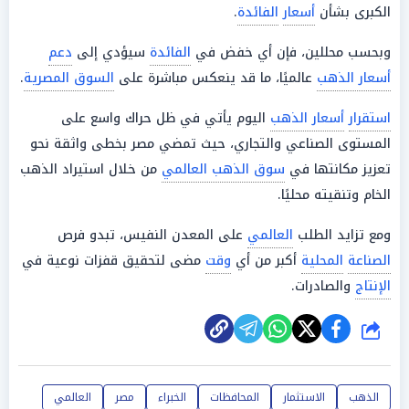
الكبرى بشأن
أسعار
الفائدة
.
وبحسب محللين، فإن أي خفض في
الفائدة
سيؤدي إلى
دعم
أسعار الذهب
عالميًا، ما قد ينعكس مباشرة على
السوق المصرية
.
استقرار
أسعار الذهب
اليوم يأتي في ظل حراك واسع على
المستوى الصناعي والتجاري، حيث تمضي مصر بخطى واثقة نحو
تعزيز مكانتها في
سوق الذهب العالمي
من خلال استيراد الذهب
الخام وتنقيته محليًا.
ومع تزايد الطلب
العالمي
على المعدن النفيس، تبدو فرص
الصناعة
المحلية
أكبر من أي
وقت
مضى لتحقيق قفزات نوعية في
الإنتاج
والصادرات.
شارك
الذهب
الاستثمار
المحافظات
الخبراء
مصر
العالمي