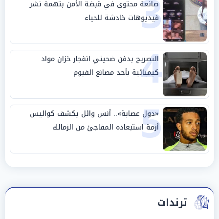
3
صانعة محتوى في قبضة الأمن بتهمة نشر
فيديوهات خادشة للحياء
4
التصريح بدفن ضحيتي انفجار خزان مواد
كيميائية بأحد مصانع الفيوم
5
«دول عصابة».. أنس وائل يكشف كواليس
أزمة استبعاده المفاجئ من الزمالك
ترندات