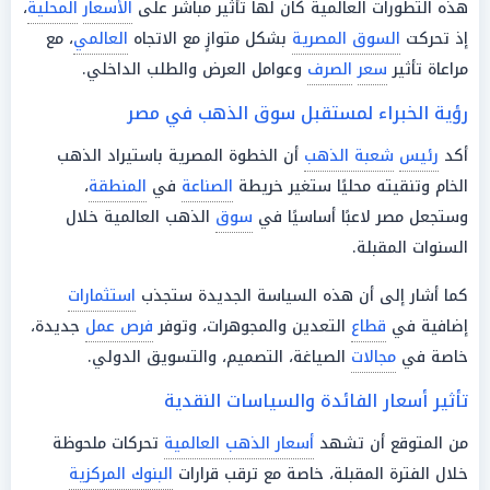
هذه التطورات العالمية كان لها تأثير مباشر على
الأسعار
المحلية
،
إذ تحركت
السوق المصرية
بشكل متوازٍ مع الاتجاه
العالمي
، مع
مراعاة تأثير
سعر
الصرف
وعوامل العرض والطلب الداخلي.
رؤية الخبراء لمستقبل سوق الذهب في مصر
أكد
رئيس
شعبة الذهب
أن الخطوة المصرية باستيراد الذهب
الخام وتنقيته محليًا ستغير خريطة
الصناعة
في
المنطقة
،
وستجعل مصر لاعبًا أساسيًا في
سوق
الذهب العالمية خلال
السنوات المقبلة.
كما أشار إلى أن هذه السياسة الجديدة ستجذب
استثمارات
إضافية في
قطاع
التعدين والمجوهرات، وتوفر
فرص عمل
جديدة،
خاصة في
مجالات
الصياغة، التصميم، والتسويق الدولي.
تأثير أسعار الفائدة والسياسات النقدية
من المتوقع أن تشهد
أسعار الذهب العالمية
تحركات ملحوظة
خلال الفترة المقبلة، خاصة مع ترقب قرارات
البنوك المركزية