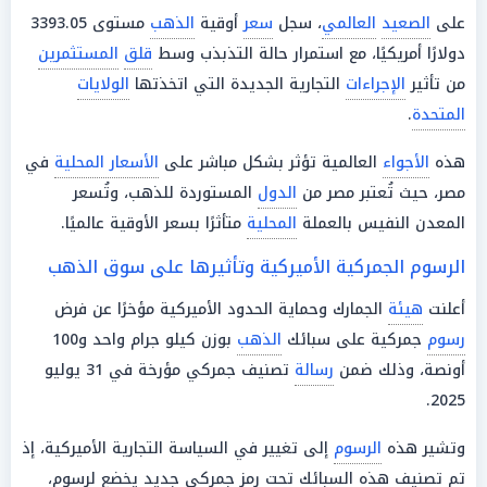
على
الصعيد
العالمي
، سجل
سعر
أوقية
الذهب
مستوى 3393.05
دولارًا أمريكيًا، مع استمرار حالة التذبذب وسط
قلق
المستثمرين
من تأثير
الإجراءات
التجارية الجديدة التي اتخذتها
الولايات
المتحدة
.
هذه
الأجواء
العالمية تؤثر بشكل مباشر على
الأسعار المحلية
في
مصر، حيث تُعتبر مصر من
الدول
المستوردة للذهب، وتُسعر
المعدن النفيس بالعملة
المحلية
متأثرًا بسعر الأوقية عالميًا.
الرسوم الجمركية الأميركية وتأثيرها على سوق الذهب
أعلنت
هيئة
الجمارك وحماية الحدود الأميركية مؤخرًا عن فرض
رسوم
جمركية على سبائك
الذهب
بوزن كيلو جرام واحد و100
أونصة، وذلك ضمن
رسالة
تصنيف جمركي مؤرخة في 31 يوليو
2025.
وتشير هذه
الرسوم
إلى تغيير في السياسة التجارية الأميركية، إذ
تم تصنيف هذه السبائك تحت رمز جمركي جديد يخضع لرسوم،