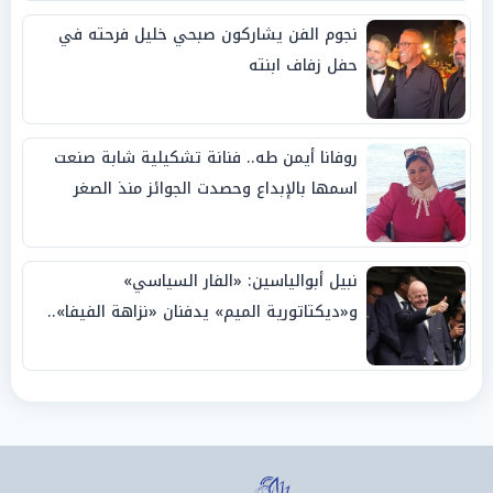
نجوم الفن يشاركون صبحي خليل فرحته في
حفل زفاف ابنته
روفانا أيمن طه.. فنانة تشكيلية شابة صنعت
اسمها بالإبداع وحصدت الجوائز منذ الصغر
نبيل أبوالياسين: «الفار السياسي»
و«ديكتاتورية الميم» يدفنان «نزاهة الفيفا»..
وإقالة «إنفانتينو» باتت حتمية