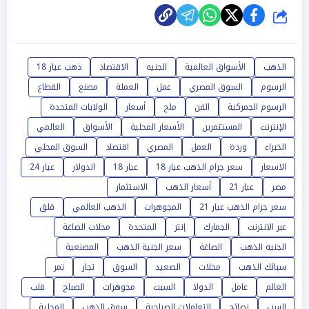
شارك
الذهب
الأسواق العالمية
الجنيه
الاقتصاد
ذهب عيار 18
الرسوم
السوق المصري
عمل
العملة
مصنع
القطاع
الرسوم الجمركية
الفن
ملح
أسعار
الولايات المتحدة
الإنترنت
المستثمرين
الأسعار المحلية
الأسواق
العالمي
الخبراء
وردة
العمل
المصري
اقتصاد
السوق المحلي
الاسعار
سعر جرام الذهب عيار 18
عيار 18
الدولار
عيار 24
مصر
عيار 21
أسعار الذهب
الاستثمار
سعر جرام الذهب عيار 21
المجوهرات
الذهب العالمي
قلق
عبر الانترنت
الجمارك
إنتر
المتحدة
محلات الصاغة
الجنيه الذهب
الصاغة
سعر الجنية الذهب
المصنعية
سبائك الذهب
محلات
الصعيد
السوق
تجار
تمر
العالم
عامل
الدولا
السبت
مجوهرات
الصباح
قلب
السب
نصائح
التعاملات الصباحية
سوق الذهب
المحلية