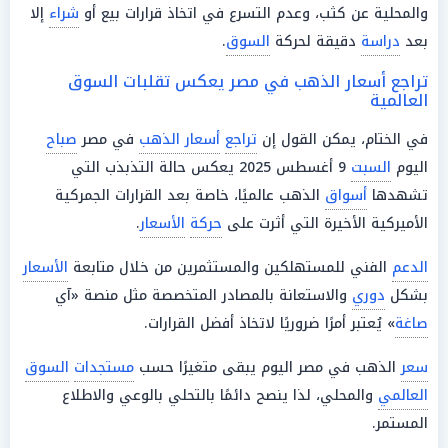
والمحلية عن كثب، وعدم التسرع في اتخاذ قرارات بيع أو
شراء
إلا
بعد
دراسة
دقيقة لحركة
السوق
.
تراجع أسعار الذهب في مصر يعكس تقلبات السوق
العالمية
في الختام، يمكن القول إن
تراجع
أسعار الذهب
في مصر
صباح
اليوم
السبت
9 أغسطس 2025 يعكس حالة التذبذب التي
تشهدها
أسواق
الذهب عالميًا، خاصة بعد القرارات الجمركية
الأميركية الأخيرة التي أثرت على
حركة
الأسعار
.
الدعم
الفني للمستهلكين والمستثمرين من خلال متابعة
الأسعار
بشكل
دوري
والاستعانة بالمصادر المتخصصة مثل منصة «آي
صاغة
» يُعتبر أمرًا ضروريًا لاتخاذ أفضل القرارات.
سعر
الذهب في مصر اليوم يبقى متغيرًا حسب
مستجدات
السوق
العالمي
والمحلي، لذا ينصح دائمًا بالتحلي بالوعي والاطلاع
المستمر.