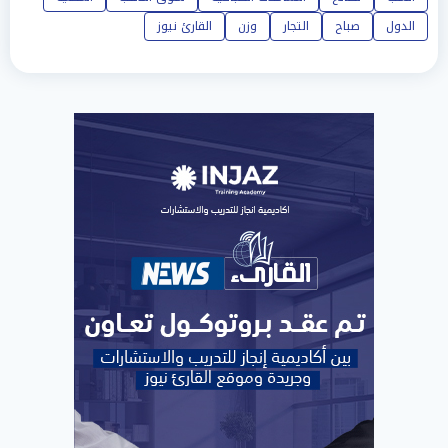
الدول
صباح
التجار
وزن
القارئ نيوز