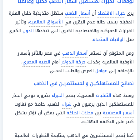
توقعات الخبراء لمستقبل أسعار الذهب محليًا وعالميًا
يرى
خبراء الاقتصاد
أن
أسعار الذهب
ستظل متذبذبة خلال الفترة
المقبلة بسبب حالة عدم اليقين في
الأسواق العالمية
، وتأثير
القرارات الجمركية والاقتصادية الكبرى التي تتخذها
الدول
الكبرى
مثل
الولايات المتحدة
.
ومن المتوقع أن تستمر
أسعار الذهب
في مصر بالتأثر بأسعار
الأوقية العالمية وكذلك
حركة
الدولار
أمام
الجنيه المصري
،
بالإضافة إلى
عوامل
العرض والطلب المحلي.
نصائح للمستهلكين والمستثمرين في الذهب
وسط هذه
التقلبات
السعرية، ينصح
الخبراء
بضرورة توخي الحذر
للمستهلكين الذين يرغبون في
شراء
الذهب، خاصة مع تفاوت
أسعار
المصنعية
بين
محلات الصاغة
التي يمكن أن تؤثر بشكل
كبير على التكلفة النهائية.
كما يُنصح المستثمرون في الذهب بمتابعة التطورات العالمية