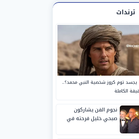
ترندات
يجسد توم كروز شخصية النبي محمد؟..
يقة الكاملة
نجوم الفن يشاركون
صبحي خليل فرحته في
حفل زفاف ابنته