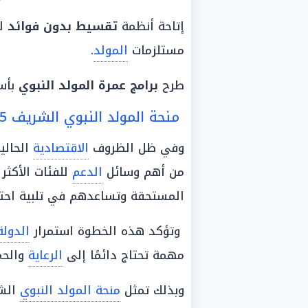
إتاحة أنظمة
تقسيط بدون فوائد
لل
مستلزمات
المولد
.
طرح
برامج عمرة
المولد النبوي
بأسع
منحة المولد النبوي الشريف 2025
وفي ظل الظروف
الاقتصادية
الحالية
من أهم وسائل
الدعم
للفئات الأكثر
المستحقة وتساعدهم في تلبية احتيا
وتؤكد هذه الخطوة استمرار
الدولة
مهمة تحتاج دائمًا إلى
الرعاية
والحم
وبذلك تمثل
منحة المولد النبوي
الشريف 2025