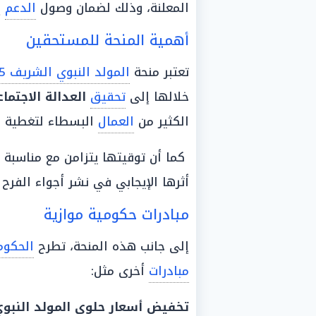
المعلنة، وذلك لضمان وصول
الدعم
إ
أهمية المنحة للمستحقين
تعتبر منحة
المولد النبوي الشريف 2025
خلالها إلى
تحقيق
العدالة
الاجتماع
الكثير من
العمال
البسطاء لتغطية بع
كما أن توقيتها يتزامن مع مناسبة 
أثرها الإيجابي في نشر أجواء الفرح
مبادرات حكومية موازية
إلى جانب هذه المنحة، تطرح
الحكوم
مبادرات
أخرى مثل:
تخفيض
أسعار
حلوى المولد النبو