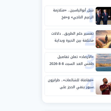
1
نبيل أبوالياسين.. «متلازمة
الزعيم الناجي» و«فخ
2
الشرعية المزدوجة» وترامب
ينأى بنفسه وحليفه في
تفسير حلم الطريق.. دلالات
«ميتم استراتيجي»
مختلفة بين الحيرة وبداية
3
مرحلة جديدة
«الأرصاد» تعلن تفاصيل
طقس الغد السبت 8-8-2026
4
والظواهر الجوية
«مقاضاة للشائعات».. طرابزون
سبور ينفي الحجز على
مستحقات محمد صلاح