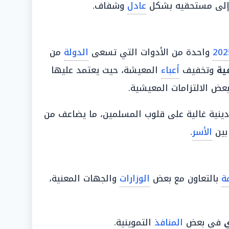
لى مستحقيه بشكل
عادل
وشفاف.
واحدة من الأدوات التي تسعى
الدولة
من
ية
وتخفيف
أعباء
المعيشة، حيث يعتمد عليها
ض الالتزامات المعيشية.
دينية غالية على قلوب المسلمين، ما يضاعف من
 بين
الأسر
.
ة
بالتعاون مع بعض
الوزارات
والجهات المعنية،
ي
في بعض
المنافذ
التموينية.