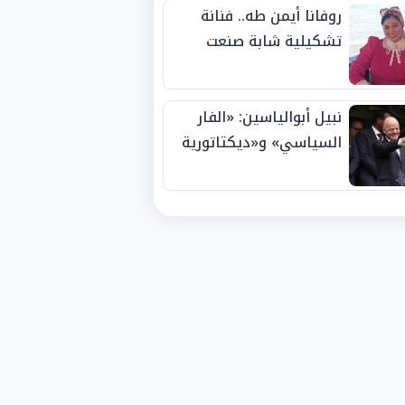
روفانا أيمن طه.. فنانة
تشكيلية شابة صنعت
اسمها بالإبداع وحصدت
الجوائز منذ الصغر
نبيل أبوالياسين: «الفار
السياسي» و«ديكتاتورية
الميم» يدفنان «نزاهة
الفيفا».. وإقالة
«إنفانتينو» باتت حتمية