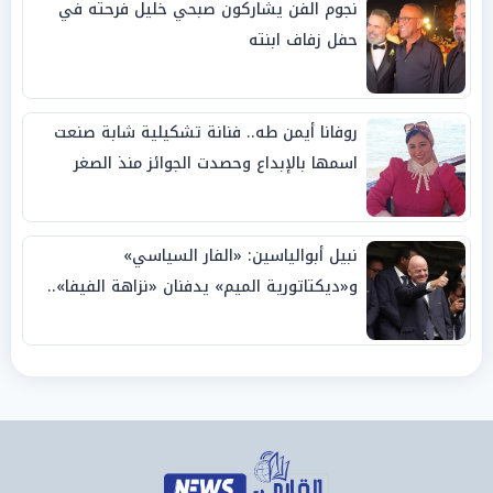
نجوم الفن يشاركون صبحي خليل فرحته في
حفل زفاف ابنته
روفانا أيمن طه.. فنانة تشكيلية شابة صنعت
اسمها بالإبداع وحصدت الجوائز منذ الصغر
نبيل أبوالياسين: «الفار السياسي»
و«ديكتاتورية الميم» يدفنان «نزاهة الفيفا»..
وإقالة «إنفانتينو» باتت حتمية