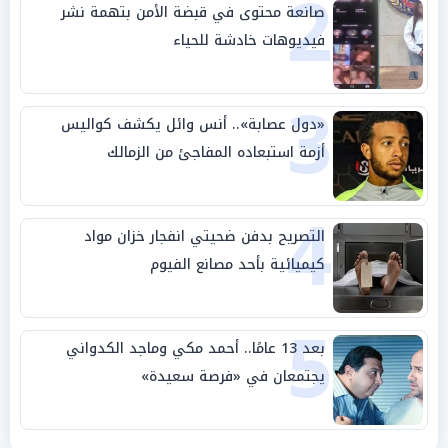
2
صانعة محتوى في قبضة الأمن بتهمة نشر
فيديوهات خادشة للحياء
3
«دول عصابة».. أنس وائل يكشف كواليس
أزمة استبعاده المفاجئ من الزمالك
4
التصريح بدفن ضحيتي انفجار خزان مواد
كيميائية بأحد مصانع الفيوم
5
بعد 13 عامًا.. أحمد مكي وماجد الكدواني
يجتمعان في «فرصة سعيدة»