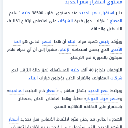
مستوي استقرار سعر الحديد
يثير
استقرار
سعر
الحديد
عند مستوى يقارب 38500
جنيه
تسليم
المصنع
تساؤلات حول قدرة
الشركات
على امتصاص ارتفاع تكاليف
التشغيل والطاقة.
ويؤكد
رئيس
شعبة مواد
البناء
أن هذا
السعر
الحالي هو
الحد
الأدنى
الذي يضمن استدامة
الإنتاج
، مشيراً إلى أن أي تحرك قادم
سيكون بالضرورة نحو الارتفاع.
التوقعات بتجاوز 40 ألف
جنيه
للمستهلك تعزز حالة الترقب لدى
شركات
المقاولات والأفراد الذين يؤجلون قرارات
البناء
.
ويرتبط
سعر
الحديد
بشكل مباشر بـ «
أسعار
خام البيليت
العالمية
»
و«
سعر صرف الدولار
» محلياً، وهما العاملان اللذان يضغطان
باستمرار على التكلفة النهائية للمنتج.
الهدوء الحالي قد يمثل فترة لالتقاط الأنفاس قبل تحديد
أسعار
الشهر الجديد، التي ستحمل على الأرجح زيادة إضافية لتعويض