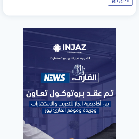
القارئ نيوز