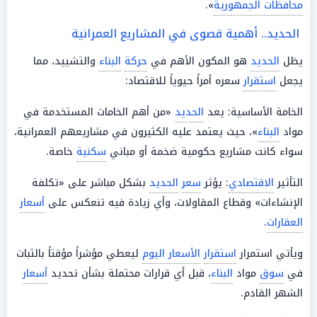
محافظات الجمهورية
».
الحديد.. أهمية قصوى في المشاريع العمرانية
يظل
الحديد
هو المكون الأهم في
حركة
البناء
والتشييد، مما
يجعل
استقرار
سعره أمراً حيوياً للاقتصاد:
الخامة الأساسية: يعد
الحديد
«من أهم الخامات المستخدمة في
مواد
البناء
»، حيث يعتمد عليه الكثيرون في مشاريعهم العمرانية،
سواء كانت مشاريع حكومية ضخمة أو مباني
سكنية
خاصة.
التأثير
الاقتصادي
: يؤثر
سعر
الحديد
بشكل مباشر على «تكلفة
الإنشاءات» وقطاع المقاولات، وأي زيادة فيه تنعكس على
أسعار
العقارات
.
ويأتي استمرار
استقرار
الأسعار اليوم
ليعطي مؤشراً مؤقتاً بالثبات
في
سوق
مواد
البناء
، قبل أي قرارات محتملة بشأن تحديد
أسعار
الشهر القادم.