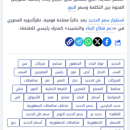
الفجوة بين التكلفة وسعر
البيع
.
استقرار
سعر
الحديد
يعد حالياً مصلحة قومية، نظراًلدوره المحوري
في «
دعم
قطاع
البناء
والتشييد» كمحرك رئيسي للاقتصاد.
شارك
الحديد
مواد البناء
الجمهور
تسليم
شركات
عين
السب
التجار
أرض
موز
رئيس
المصريين
السبت
الشركات
طن الحديد
تجار
العمر
تمر
محافظات
محافظ
المصنع
المصري
الغرفة التجارية
الموز
شاي
العمرانية
أسعار
البناء
مصنع
مصر
الأسواق
البن
حديد الجارحى
سعر الحديد
مختلف محافظات الجمهورية
القاهرة
حديد عز
سعر الحديد اليوم
سعر طن الحديد
الاسعار
الجمهورية
محافظات الجمهورية
أسعار الحديد
بيع