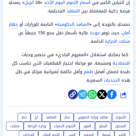
إن التباين الكبير في
أسعار اللحوم اليوم
الأحد
«26
أبريل
» يمنحكِ
فرصة ذكية للمفاضلة بين
المنافذ
المختلفة.
ننصحكِ بالتوجه إلى «
المنافذ الحكومية
» التابعة للوزارات أو
جهاز
أمان
، حيث توفر
جودة
عالية بأسعار تقل بنحو 150 جنيهاً عن
محلات الجزارة
الخاصة.
كما يمكنكِ استغلال «المفروم البلدي» في تحضير وجبات
اقتصادية
ومشبعة، مع مراعاة اختيار القطعيات التي تناسب كل
طبخة لضمان أفضل
طعم
وأقل تكلفة لميزانية منزلكِ في ظل
هذه
التحديات
السعرية.
شارك
اللحوم
منافذ وزارة التموين
تجار
المنافذ
أرز
دية
السجق
البتلو
الموز
اللحوم الحمراء
وزارة الزراعة
محلات
الكبد
أسعار
الصغير
السن
اللحم الضأن
الوزارات