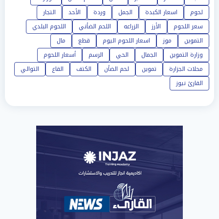
لحوم
اسعار الكبدة
الجمل
وردة
الأحد
التجار
سعر اللحوم
الأرز
الزراعه
اللحم الضأني
اللحوم البلدي
التموين
موز
اسعار اللحوم اليوم
قطع
مال
وزارة التموين
الجمال
الحي
الرسم
أسعار اللحوم
محلات الجزارة
تموين
لحم الضأن
الكتف
القاع
التوالي
القارئ نيوز