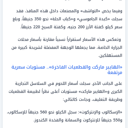
وفيما يخص «النواشف» والمصنعات داخل هذه المنافذ، فقد
سجلت «كبدة الجاموسي» و«كباب الحلة» نحو 350 جنيهاً، وبلغ
سعر كيلو كفتة الأرز 200 جنيه، وكفتة السيخ 220 جنيهاً.
وتعكس هذه الأسعار استقراراً نسبياً مقارنة بأسعار محلات
الجزارة الخاصة، مما يجعلها الوجهة المفضلة لشريحة كبيرة من
المستهلكين.
«الهايبر ماركت والقطعيات الفاخرة».. مستويات سعرية
مرتفعة
على الجانب الآخر، سجلت أسعار اللحوم في السلاسل التجارية
الكبرى و«الهايبر ماركت» مستويات أعلى نظراً لطبيعة القطعيات
وطريقة التغليف، وجاءت كالتالي:
«الإسكالوب والإنتركوت»: سجل الكيلو نحو 560 جنيهاً للإسكالوب،
و550 جنيهاً للإنتركوت والسمانة والفخدة الكندوز.