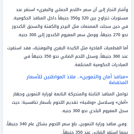
وأشار التجار إلى أن سعر «اللحم الجملي والبقري» استقر عند
مستويات تتراوح بين 320 و350 جنيهاً داخل المنافذ الحكومية،
في حين سجلت المصنعات مثل البرجر والكفتة والسجق الكندوز
نحو 270 جنيهاً، ووصل سعر المفروم الكندوز إلى 300 جنيه.
أما القطعيات الفاخرة مثل الكبدة البقري والبوفتيك، فقد استقرت
عند 360 جنيهاً، وسجل اللحم الضاني نحو 350 جنيهاً في
المبادرات الحكومية المختلفة.
«منافذ أمان والتموين».. ملاذ المواطنين للأسعار
المخفضة
تواصل المنافذ الثابتة والمتحركة التابعة لوزارة التموين وجهاز
«أمان» وسلاسل «وطنية» تقديم اللحوم بأسعار تنافسية؛ حيث
سجل المفروم البلدي نحو 300 جنيه.
وفي منافذ وزارة التموين، بلغ سعر اللحوم بشكل عام 340 جنيهاً،
بينما استقر الضاني عند 350 جنيهاً.