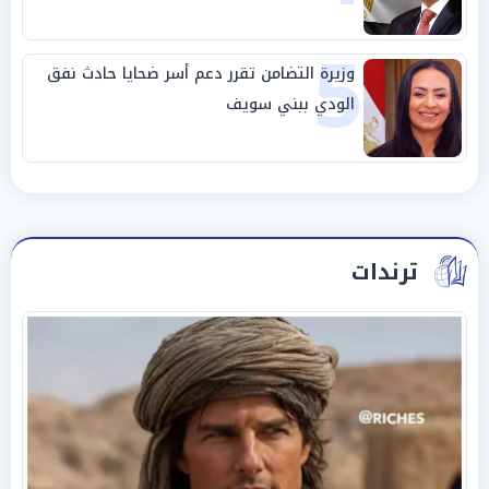
5
وزيرة التضامن تقرر دعم أسر ضحايا حادث نفق
الودي ببني سويف
ترندات