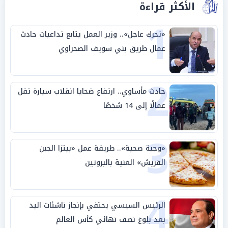
الأكثر قراءة
1
«تحرك عاجل».. وزير العمل يتابع تداعيات حادث
عمال طريق بني سويف الصحراوي
2
حادث مأساوي.. ارتفاع ضحايا انقلاب سيارة تقل
عمالًا إلى 14 شخصًا
3
«وجبة صحية».. طريقة عمل «بيتزا الجبن
القريش» الغنية بالبروتين
4
الرئيس السيسي يحتفي بإنجاز ناشئات اليد
بعد بلوغ نصف نهائي كأس العالم