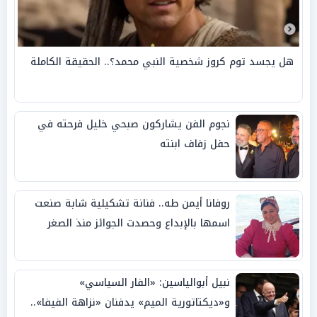
هل يجسد توم كروز شخصية النبي محمد؟.. الحقيقة الكاملة
نجوم الفن يشاركون صبحي خليل فرحته في
حفل زفاف ابنته
روفانا أيمن طه.. فنانة تشكيلية شابة صنعت
اسمها بالإبداع وحصدت الجوائز منذ الصغر
نبيل أبوالياسين: «الفار السياسي»
و«ديكتاتورية الميم» يدفنان «نزاهة الفيفا»..