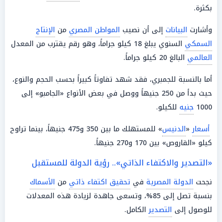
بكثرة.
وأشارت
البيانات
إلى أن نصيب
المواطن المصري
من
الإنتاج
السمكي
السنوي يبلغ 18 كيلو جراماً، وهو رقم يقترب من المعدل
العالمي
البالغ 20 كيلو جراماً.
أما بالنسبة للجمبري، فقد شهد تفاوتاً كبيراً بحسب الحجم والنوع،
حيث بدأ من 250 جنيهاً ووصل في بعض الأنواع «الجامبو» إلى
1000
جنيه
للكيلو.
أسعار
«
الدنيس
» للمستهلك ما بين 350 و475 جنيهاً، بينما تراوح
كيلو «القاروص» بين 170 و270 جنيهاً.
«التصدير والاكتفاء الذاتي».. رؤية الدولة للمستقبل
نجحت
الدولة المصرية
في
تحقيق اكتفاء ذاتي
من
الأسماك
بنسبة تصل إلى 85%، وتسعى جاهدة لزيادة هذه المعدلات
للوصول إلى
التصدير
الكامل.