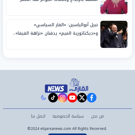
نبيل أبوالياسين: «الفار السياسي»
و«ديكتاتورية الميم» يدفنان «نزاهة الفيفا»..
وإقالة «إنفانتينو» باتت حتمية
instagram
tiktok
youtube
twitter
facebook
من نحن
سياسة الخصوصية
اتصل بنا
©2024 elqareanews.com All Rights Reserved.