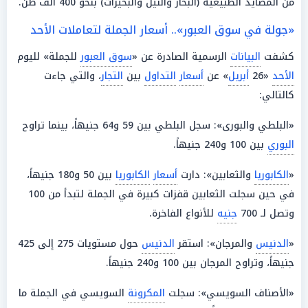
من المصايد الطبيعية (البحار والنيل والبحيرات) بنحو 400 ألف طن.
«جولة في سوق العبور».. أسعار الجملة لتعاملات الأحد
كشفت
البيانات
الرسمية الصادرة عن «
سوق العبور
للجملة» لليوم
الأحد
«26
أبريل
» عن
أسعار
التداول
بين
التجار
، والتي جاءت
كالتالي:
«البلطي والبورى»: سجل البلطي بين 59 و64 جنيهاً، بينما تراوح
البوري
بين 100 و240 جنيهاً.
«
الكابوريا
والثعابين»: دارت
أسعار
الكابوريا
بين 50 و180 جنيهاً،
في حين سجلت الثعابين قفزات كبيرة في الجملة لتبدأ من 100
وتصل لـ 700
جنيه
للأنواع الفاخرة.
«
الدنيس
والمرجان»: استقر
الدنيس
حول مستويات 275 إلى 425
جنيهاً، وتراوح المرجان بين 100 و240 جنيهاً.
«الأصناف السويسي»: سجلت
المكرونة
السويسي في الجملة ما