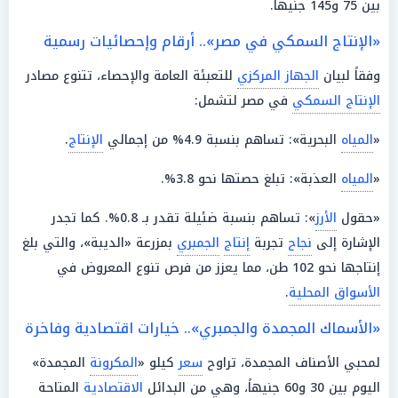
بين 75 و145 جنيهاً.
«الإنتاج السمكي في مصر».. أرقام وإحصائيات رسمية
وفقاً لبيان
الجهاز المركزي
للتعبئة العامة والإحصاء، تتنوع مصادر
الإنتاج السمكي
في مصر لتشمل:
«
المياه
البحرية»: تساهم بنسبة 4.9% من إجمالي
الإنتاج
.
«
المياه
العذبة»: تبلغ حصتها نحو 3.8%.
«حقول
الأرز
»: تساهم بنسبة ضئيلة تقدر بـ 0.8%. كما تجدر
الإشارة إلى
نجاح
تجربة
إنتاج
الجمبري
بمزرعة «الديبة»، والتي بلغ
إنتاجها نحو 102 طن، مما يعزز من فرص تنوع المعروض في
الأسواق المحلية
.
«الأسماك المجمدة والجمبري».. خيارات اقتصادية وفاخرة
لمحبي الأصناف المجمدة، تراوح
سعر
كيلو «
المكرونة
المجمدة»
اليوم بين 30 و60 جنيهاً، وهي من البدائل
الاقتصادية
المتاحة