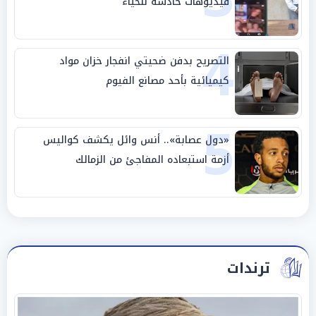
فيديوهات خادشة للحياء
4
التصريح بدفن ضحيتي انفجار خزان مواد
كيميائية بأحد مصانع الفيوم
5
«دول عصابة».. أنس وائل يكشف كواليس
أزمة استبعاده المفاجئ من الزمالك
ترندات