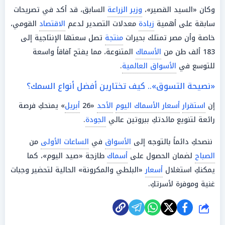
وكان «السيد القصير»،
وزير الزراعة
السابق، قد أكد في تصريحات
سابقة على أهمية
زيادة
معدلات التصدير لدعم
الاقتصاد
القومي،
خاصة وأن مصر تمتلك بحيرات
منتجة
تصل سعتها الإنتاجية إلى
183 ألف طن من
الأسماك
المتنوعة، مما يفتح آفاقاً واسعة
للتوسع في
الأسواق العالمية
.
«نصيحة التسوق».. كيف تختارين أفضل أنواع السمك؟
إن
استقرار
أسعار الأسماك اليوم
الأحد
«26
أبريل
» يمنحكِ فرصة
رائعة لتنويع مائدتكِ ببروتين عالي
الجودة
.
ننصحكِ دائماً بالتوجه إلى
الأسواق
في
الساعات الأولى
من
الصباح
لضمان الحصول على
أسماك
طازجة «صيد اليوم»، كما
يمكنكِ استغلال
أسعار
«البلطي والمكرونة» الحالية لتحضير وجبات
غنية وموفرة لأسرتكِ.
شارك