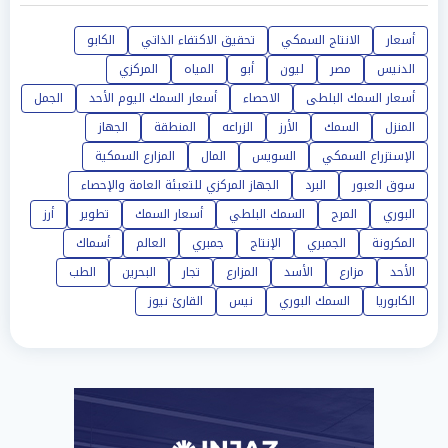
أسعار
الانتاج السمكي
تحقيق الاكتفاء الذاتي
الكابو
الدنيس
مصر
ليون
أبو
المياه
المركزي
أسعار السمك البلطى
الاحصاء
أسعار السمك اليوم الأحد
الجمل
المنزل
السمك
الأرز
الزراعه
المنطقة
الجهاز
الإستزراع السمكي
السويس
المال
المزارع السمكية
سوق العبور
البرد
الجهاز المركزي للتعبئة العامة والإحصاء
البوري
المرج
السمك البلطي
أسعار السمك
تطوير
أرز
المكرونة
الجمبري
الإنتاج
جمبري
العالم
أسماك
الأحد
مزارع
الأسد
المزارع
تجار
البحرين
الطب
الكابوريا
السمك البوري
نيس
القارئ نيوز