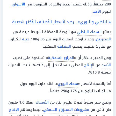
280 جنيهاً، وذلك حسب الحجم والجودة المتوفرة في
الأسواق
لليوم
الأحد
.
«البلطي والبورى».. رصد لأسعار الأصناف الأكثر شعبية
يعتبر
السمك البلطي
هو الوجبة المفضلة لشريحة عريضة من
المصريين
، وقد تراوحت أسعاره اليوم بين 85 و100
جنيه
للكيلو،
مع تفاوت طفيف بحسب
المنطقة
السكنية.
ومن الجدير بالذكر أن «
المزارع السمكية
» تستحوذ على نصيب
الأسد
من
الإنتاج
المحلي بنسبة تصل إلى 79.7%، تليها البحيرات
بنسبة 10.8%.
أما بالنسبة لأسعار «
سمك البوري
»، فقد دارت اليوم حول
مستويات تتراوح بين 175 و250 جنيهاً.
وتنتج مصر سنوياً نحو 2 مليون طن من
الأسماك
، منها 1.6 مليون
طن تأتي من
مشروعات
الاستزراع السمكي
، بينما يساهم
الإنتاج