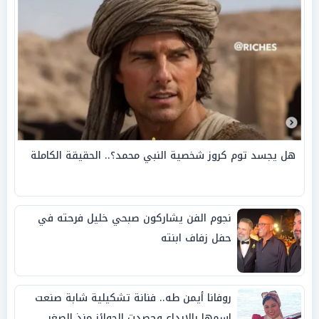
هل يجسد توم كروز شخصية النبي محمد؟.. الحقيقة الكاملة
نجوم الفن يشاركون صبحي خليل فرحته في
حفل زفاف ابنته
روفانا أيمن طه.. فنانة تشكيلية شابة صنعت
اسمها بالإبداع وحصدت الجوائز منذ الصغر