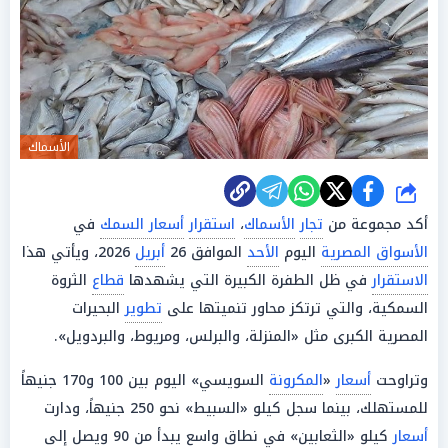
الأسماك
شارك
أكد مجموعة من
تجار
الأسماك
،
استقرار
أسعار السمك
في
الأسواق المصرية
اليوم
الأحد
الموافق 26
أبريل
2026، ويأتي هذا
الاستقرار
في ظل الطفرة الكبيرة التي يشهدها
قطاع
الثروة
السمكية، والتي ترتكز محاور تنميتها على
تطوير
البحيرات
المصرية الكبرى مثل «المنزلة، والبرلس، ومريوط، والبردويل».
وتراوحت
أسعار
«
المكرونة
السويسي» اليوم بين 100 و170 جنيهاً
للمستهلك، بينما سجل كيلو «السبيط» نحو 250 جنيهاً، ودارت
أسعار
كيلو «الثعابين» في نطاق واسع يبدأ من 90 ويصل إلى