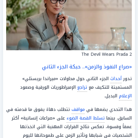
The Devil Wears Prada 2
«صراع النفوذ والزمن».. حبكة الجزء الثاني
تدور
أحداث
الجزء الثاني حول محاولات «ميراندا بريستلي»
المستميتة للتكيف مع
تراجع
الإمبراطوريات الورقية وصعود
الإعلام
البديل.
هذا التحدي يضعها في
مواقف
تتطلب دهاءً يفوق ما قدمته في
السابق، بينما
تسلط القصة الضوء
على «صراعات إنسانية» أكثر
عمقاً وقسوة، تعكس نتائج القرارات المهنية التي اتخذتها
الشخصيات في شبابها وتأثير الزمن على طموحاتها لليوم