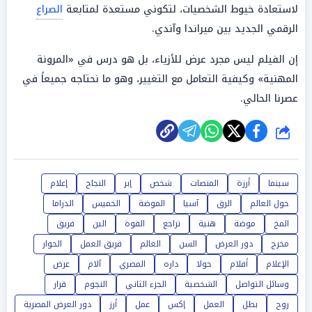
لاستعادة خيوط الشخصيات، لتكوني مستعدة لمتابعة
الصراع
الرقمي الجديد بين ميراندا وآندي.
إن الفيلم ليس مجرد عرض للأزياء، بل هو درس في «المرونة
المهنية» وكيفية التعامل مع التغيير، وهو ما نحتاجه جميعاً في
عصرنا الحالي.
شارك
سينما
أرزة
المنصات
شخص
إبر
النجاح
إعلام
حول العالم
الرق
آسيا
الموضة
الخميس
الدراما
المخ
موضة
هنية
تراجع
القوة
الين
فريق
مخرج
دور العرض
السن
العالم
فريق العمل
الحوار
الإعلام
أفلام
حولا
داره
المصري
آلام
عرض
وسائل التواصل
الشخصية
الجزء الثاني
النجوم
قرار
روح
بطل
العمل
إكس
عمل
أرز
دور العرض المصرية