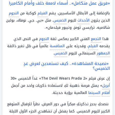
«فريق عمل متكامل».. أسماء لامعة خلف وأمام الكاميرا
بالإضافة إلى الأبطال الأساسيين، يضم
الفيلم
كوكبة من
النجوم
الذين يثرون
الأحداث
لليوم
الخميس
، مثل «بي. جي. نوفاك، بولين
شالاميه، ترايسي ثومز، وتيبور فيلدمان».
هذا
التجمع
الفني الكبير يعكس ثقة
النجوم
في النص الذي
يقدمه
الفيلم
، وقدرته على
المنافسة
عالمياً في ظل تغير ذائقة
الجمهور
السينمائي لليوم
الخميس
.
«نصيحة المشاهدة».. كيف تستعدين لعرض غدٍ
الخميس؟
إن عرض فيلم «The Devil Wears Prada 2» غداً الخميس «30
أبريل
» يمثل فرصة ذهبية لكِ لاستعادة ذكريات واحد من أجمل
أفلام
السينما
العالمية برؤية حديثة.
ننصحكِ بحجز تذكرتكِ مبكراً في دور العرض، نظراً للإقبال المتوقع
الكبير لليوم الخميس. كما يفضل أن تشاهدي الجزء الأول الليلة