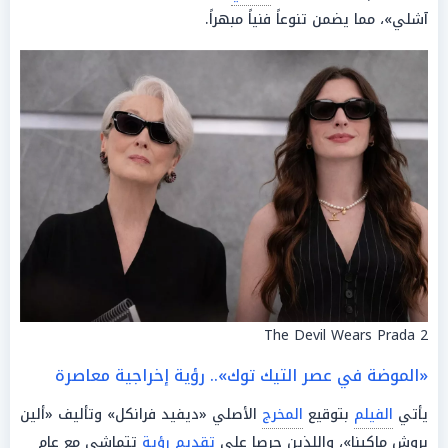
آشلي»، مما يضمن تنوعاً فنياً مبهراً.
The Devil Wears Prada 2
«الموضة في عصر التيك توك».. رؤية إخراجية معاصرة
يأتي
الفيلم
بتوقيع
المخرج
الأصلي «ديفيد فرانكل» وتأليف «ألين
بروش ماكينا»، واللذين حرصا على
تقديم
رؤية
تتماشى مع عام