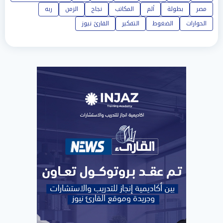
مصر
بطولة
ألم
المكاتب
نجاح
الزمن
ربه
الحوارات
الضغوط
التفكير
القارئ نيوز