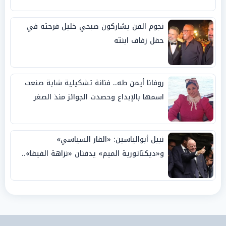
نجوم الفن يشاركون صبحي خليل فرحته في
حفل زفاف ابنته
روفانا أيمن طه.. فنانة تشكيلية شابة صنعت
اسمها بالإبداع وحصدت الجوائز منذ الصغر
نبيل أبوالياسين: «الفار السياسي»
و«ديكتاتورية الميم» يدفنان «نزاهة الفيفا»..
وإقالة «إنفانتينو» باتت حتمية