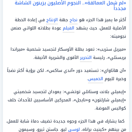
«لم شمل العمالقة».. النجوم الأصليون يزينون الشاشة
مجدداً
أكثر ما يميز هذا الجزء هو
نجاح
جهة
الإنتاج
في إعادة الخطة
الأصلية للعمل، حيث يشهد
الفيلم
عودة بطلاته اللواتي صنعن
نجوميته:
«ميريل ستريب»: تعود بطلة الأوسكار لتجسيد شخصية «ميراندا
بريستلي»، رئيسة
التحرير
الأقوى والشريرة الأنيقة.
«آن هاثاواي»: تستعيد دور «آندي ساكس»، لكن برؤية أكثر نضجاً
وخبرة لليوم
الخميس
.
«إيميلي بلانت وستانلي توتشي»: يعودان لتجسيد شخصيتي
«إيميلي شارلتون» و«نايجل»، المحركين الأساسيين للأحداث خلف
كواليس الموضة.
كما يشارك في هذا الجزء وجوه جديدة تضيف دماءً شابة للعمل،
من بينهم «كينيث براناه،
لوسي
ليو، جاستن ثيرو، وسيمون