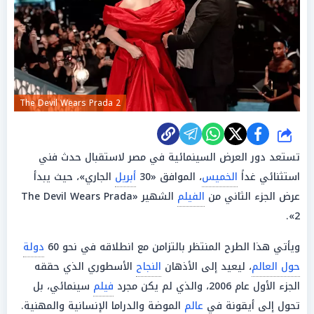
The Devil Wears Prada 2
شارك
تستعد دور العرض السينمائية في مصر لاستقبال حدث فني
استثنائي غداً
الخميس
، الموافق «30
أبريل
الجاري»، حيث يبدأ
عرض الجزء الثاني من
الفيلم
الشهير «The Devil Wears Prada
2».
ويأتي هذا الطرح المنتظر بالتزامن مع انطلاقه في نحو 60
دولة
حول العالم
، ليعيد إلى الأذهان
النجاح
الأسطوري الذي حققه
الجزء الأول عام 2006، والذي لم يكن مجرد
فيلم
سينمائي، بل
تحول إلى أيقونة في
عالم
الموضة والدراما الإنسانية والمهنية.