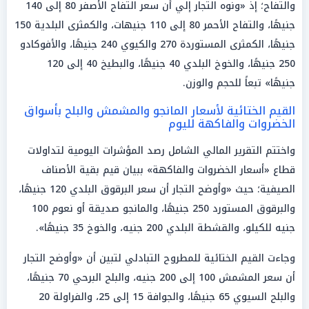
والتفاح؛ إذ «ونوه التجار إلي أن سعر التفاح الأصفر 80 إلى 140
جنيهًا، والتفاح الأحمر 80 إلى 110 جنيهات، والكمثرى البلدية 150
جنيهًا، الكمثرى المستوردة 270 والكيوي 240 جنيهًا، والأفوكادو
250 جنيهًا، والخوخ البلدي 40 جنيهًا، والبطيخ 40 إلى 120
جنيهًا» تبعاً للحجم والوزن.
القيم الختائية لأسعار المانجو والمشمش والبلح بأسواق
الخضروات والفاكهة لليوم
واختتم التقرير المالي الشامل رصد المؤشرات اليومية لتداولات
قطاع «أسعار الخضروات والفاكهة» ببيان قيم بقية الأصناف
الصيفية؛ حيث «وأوضح التجار أن سعر البرقوق البلدي 120 جنيهًا،
والبرقوق المستورد 250 جنيهًا، والمانجو صديقة أو نعوم 100
جنيه للكيلو، والقشطة البلدي 200 جنيه، والخوخ 35 جنيهًا».
وجاءت القيم الختائية للمطروح التبادلي لتبين أن «وأوضح التجار
أن سعر المشمش 100 إلى 200 جنيه، والبلح البرحي 70 جنيهًا،
والبلح السيوي 65 جنيهًا، والجوافة 15 إلى 25، والفراولة 20