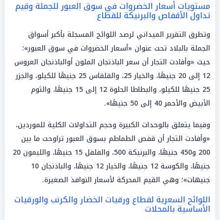
مستويات أسعار الخضروات في سوق العبور للجملة وقيم
تداول الأقفاص والبرنيكة للقطاع
وتطرق التقرير الميداني لرصد اللوائح المسجلة بأكبر أسواق
الجملة بالبلاد تحت عنوان «أسعار الخضروات في سوق العبور»؛
حيث «وأفادت التجار أن سعر الباذنجان الملون أوالباذنجان العروس
12 إلى 20 جنيهًا، والخيار 25، والقلقاس 25 جنيهًا للكيلو، والجزر
25 جنيهًا للكيلو، والبطاطا الحلوة 12 إلى 15 جنيهًا، والثوم
الأبيض والأحمر 40 إلى 50 جنيهًا».
وفيما يتعلق بالوحدات الكبيرة وحجم التداولات الكلية للموردين،
«وأفادت التجار أن قفص الطماطم بسوق العبور تراوحت ما بين
200 و450 جنيهًا، والبرنيكة 500، والفلفل 15 جنيهًا، والليمون 20
جنيهًا، والكوسة 12 جنيهًا، والخيار 12 جنيهًا، والباذنجان 10
جنيهات»؛ وهي القيم المحركة لأسعار النوافذ الصغيرة.
اللوائح السعرية لقطاع ورقيات الخضار والكرنب والورقيات
الأساسية بالمحلات