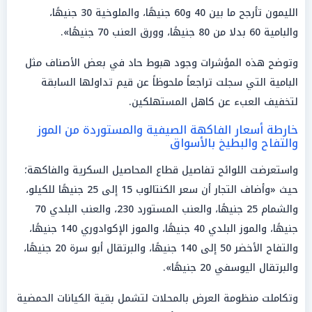
الليمون تأرجح ما بين 40 و60 جنيهًا، والملوخية 30 جنيهًا،
والبامية 60 بدلا من 80 جنيهًا، وورق العنب 70 جنيهًا».
وتوضح هذه المؤشرات وجود هبوط حاد في بعض الأصناف مثل
البامية التي سجلت تراجعاً ملحوظاً عن قيم تداولها السابقة
لتخفيف العبء عن كاهل المستهلكين.
خارطة أسعار الفاكهة الصيفية والمستوردة من الموز
والتفاح والبطيخ بالأسواق
واستعرضت اللوائح تفاصيل قطاع المحاصيل السكرية والفاكهة؛
حيث «وأضاف التجار أن سعر الكنتالوب 15 إلى 25 جنيهًا للكيلو،
والشمام 25 جنيهًا، والعنب المستورد 230، والعنب البلدي 70
جنيهًا، والموز البلدي 40 جنيهًا، والموز الإكوادوري 140 جنيهًا،
والتفاح الأخضر 50 إلى 140 جنيهًا، والبرتقال أبو سرة 20 جنيهًا،
والبرتقال اليوسفي 20 جنيهًا».
وتكاملت منظومة العرض بالمحلات لتشمل بقية الكيانات الحمضية