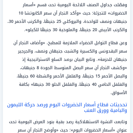
وفصّلت جداول الصنف اللائحة اليومية تحت قسم «أسعار
الخضروات» للتجزئة؛ حيث «وأكد التجار أن سعر الكابوتشا 10
جنيهات ونصف للواحدة، والبروكلي 25 جنيهًا، والكرنب الأحمر 30،
والكرنب الأبيض 20 جنيهًا، والملوخية 30 جنيهًا للكيلو».
وعن قطاع التوابل الخضراء الملازمة للمطبخ، «وأضاف التجار أن
سعر البقدونس والكسبرة والشبت جنيهان ونصف، والجرجير
جنيهان للحزمة». وتابع البيان برصد السلع الاستراتيجية إذ
«وكشف التجار أن سعر البصل المتوسط الجودة 8 جنيهات،
والبصل الأحمر 15 جنيهًا، والفلفل الأحمر والشطة 60 جنيهًا،
والفلفل الحامي 40 جنيهًا، والفلفل الحلو 30 جنيها» بكافة
الأسواق.
تحديثات قطاع أسعار الخضروات اليوم ورصد حركة الليمون
والبامية وورق العنب
وتابعت النشرة الاستهلاكية رصد بقية بنود العرض اليومية تحت
عنوان «أسعار الخضروات اليوم»؛ حيث «وأوضح التجار أن سعر