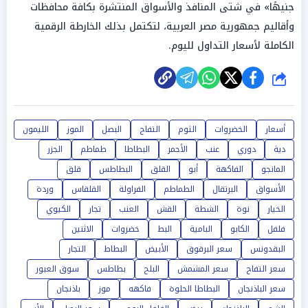
جنيهًا» في شتى المنافذ والأسواق المنتشرة بكافة محافظات
وأقاليم جمهورية مصر العربية، لتكتمل بذلك الخارطة الرقمية
الكاملة لأسعار التداول لليوم.
شارك
أسعار
الخضروات
الثوم
التفاح
البصل
الموز
الليمون
دية
دوري
عنب
الأحمر
البطاطا
طماطم
الجزر
المانجو
الفاكهة
أبو
القلق
البطاطس
قلق
الأسواق
البرتقال
الطماطم
الفراولة
القلقاس
وردة
الخيار
نوة
الشطة
القش
العنب
تجار
الكيوي
فلفل
الكابو
البامية
البط
خضروات
الاثنين
البقدونس
سعر البرقوق
الأبيض
البطاط
التجار
سعر التفاح
سعر المشمش
البلح
بطاطس
سوق العبور
سعر الباذنجان
البطاطا الحلوة
فاكهه
موز
باذنجان