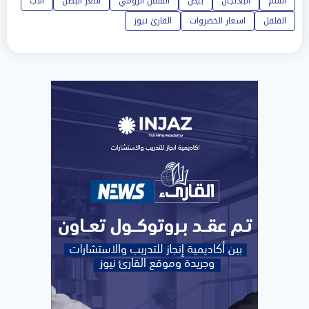
الشم
الباذنجان
بيض
الفلفل الرومي
سعر البصل
الأب
الفلفل
اسعار الخضروات
القارئ نيوز