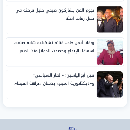
نجوم الفن يشاركون صبحي خليل فرحته في
حفل زفاف ابنته
روفانا أيمن طه.. فنانة تشكيلية شابة صنعت
اسمها بالإبداع وحصدت الجوائز منذ الصغر
نبيل أبوالياسين: «الفار السياسي»
و«ديكتاتورية الميم» يدفنان «نزاهة الفيفا»..
وإقالة «إنفانتينو» باتت حتمية