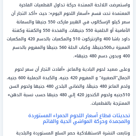
واستعرضت اللائحة الممتدة حركة تداول القطعيات الفاخرة
المعتمدة تحت قسم «أسعار اللحوم اليوم»؛ حيث «أكد التجار أن
سعر كيلو الإسكالوب في الهيبر ماركت 550 جنيها والسمانة
الأمامية أو الخلفية 550 جنيهات، والفخدة 550 والكفتة وكفتة
داود باشا 400 والإنتركوت 510 والمكعبات بالدسم 420 والمكعبات
المميزة ب500جنيهًا، وكباب الحلة 560 جنيهًا والمفروم بالدسم
400 وبدون دسم 480 جنيها».
وعلى صعيد لحوم البادية والماعز، «أفادت التجار أن سعر لحوم
الجمال"الصغيرة" و المفروم 420 جنيه، والكبدة الجملية 600 جنيه،
ولحم الماعز 480 جنيهًا، والضاني البلدي 480 جنيها ولحوم السن
510جنيه ولحوم الكندوز 420 إلي 480 جنيها حسب نسبة الدهن»
الممتزجة بالقطعيات.
تحديثات قطاع أسعار اللحوم الحمراء المستوردة
والمجمدة وحركة المواشي الحية والقائم
وتابعت النشرة الاستهلاكية حصر السلع المستوردة والبلدية