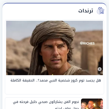
ترندات
هل يجسد توم كروز شخصية النبي محمد؟.. الحقيقة الكاملة
نجوم الفن يشاركون صبحي خليل فرحته في
حفل زفاف ابنته