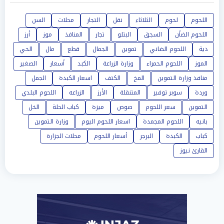
اللحوم
لحوم
الثلاثاء
نقل
التجار
محلات
السن
اللحوم الضأن
السجق
البتلو
تجار
المنافذ
موز
أرز
دية
اللحوم الضاني
تموين
الجمال
قطع
مال
الحي
الموز
اللحوم الحمراء
وزارة الزراعة
الكبد
أسعار
الصغير
منافذ وزارة التموين
المخ
الكتف
اسعار الكبدة
الجمل
وردة
سوبر توفير
المتنقلة
الأرز
الزراعه
اللحوم البلدي
التموين
سعر اللحوم
صوص
ميزة
كباب الحلة
الخل
بانيه
اللحوم المجمدة
اسعار اللحوم اليوم
وزارة التموين
كباب
الكبدة
البرجر
أسعار اللحوم
محلات الجزارة
القارئ نيوز