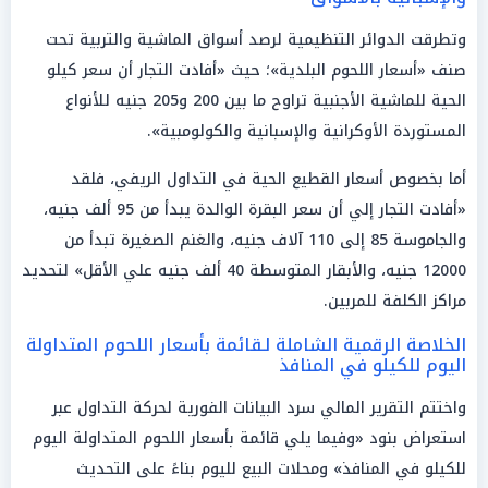
وتطرقت الدوائر التنظيمية لرصد أسواق الماشية والتربية تحت
صنف «أسعار اللحوم البلدية»؛ حيث «أفادت التجار أن سعر كيلو
الحية للماشية الأجنبية تراوح ما بين 200 و205 جنيه للأنواع
المستوردة الأوكرانية والإسبانية والكولومبية».
أما بخصوص أسعار القطيع الحية في التداول الريفي، فلقد
«أفادت التجار إلي أن سعر البقرة الوالدة يبدأ من 95 ألف جنيه،
والجاموسة 85 إلى 110 آلاف جنيه، والغنم الصغيرة تبدأ من
12000 جنيه، والأبقار المتوسطة 40 ألف جنيه علي الأقل» لتحديد
مراكز الكلفة للمربين.
الخلاصة الرقمية الشاملة لـقائمة بأسعار اللحوم المتداولة
اليوم للكيلو في المنافذ
واختتم التقرير المالي سرد البيانات الفورية لحركة التداول عبر
استعراض بنود «وفيما يلي قائمة بأسعار اللحوم المتداولة اليوم
للكيلو في المنافذ» ومحلات البيع لليوم بناءً على التحديث