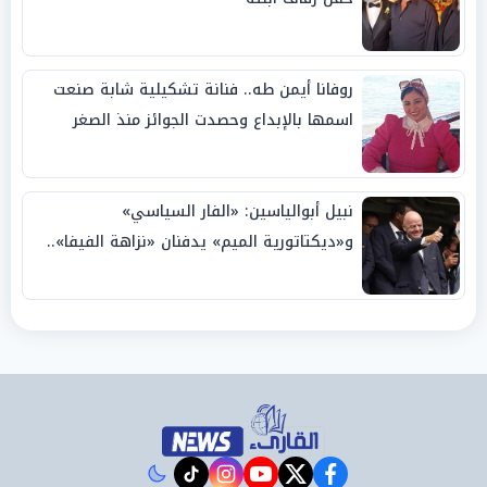
روفانا أيمن طه.. فنانة تشكيلية شابة صنعت
اسمها بالإبداع وحصدت الجوائز منذ الصغر
نبيل أبوالياسين: «الفار السياسي»
و«ديكتاتورية الميم» يدفنان «نزاهة الفيفا»..
وإقالة «إنفانتينو» باتت حتمية
instagram
tiktok
youtube
twitter
facebook