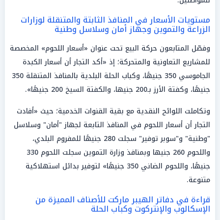
للمواطنين.
مستويات الأسعار في المنافذ الثابتة والمتنقلة لوزارات
الزراعة والتموين وجهاز أمان وسلاسل وطنية
وفصّل المتابعون حركة البيع تحت عنوان «أسعار اللحوم» المخصصة
للمشاريع التعاونية والمتحركة؛ إذ «أكد التجار أن أسعار الكبدة
الجاموسي 350 جنيهًا، وكباب الحلة البلدية بالمنافذ المتنقلة 350
جنيهًا، وكفتة الأرز بـ200 جنيها، والكفتة السيخ 200 جنيهًا».
وتكاملت اللوائح النقدية مع بقية القنوات الخدمية؛ حيث «أفادت
التجار أن أسعار اللحوم في المنافذ التابعة لجهاز "أمان" وسلاسل
"وطنية" و"سوبر توفير" سجلت 280 جنيهًا للمفروم البلدي،
واللحوم 260 جنيها وبمنافذ وزارة التموين سجلت اللحوم 330
جنيهًا، واللحوم الضاني 350 جنيهًا» لتوفير بدائل استهلاكية
متنوعة.
قراءة في دفاتر الهيبر ماركت للأصناف المميزة من
الإسكالوب والإنتركوت وكباب الحلة