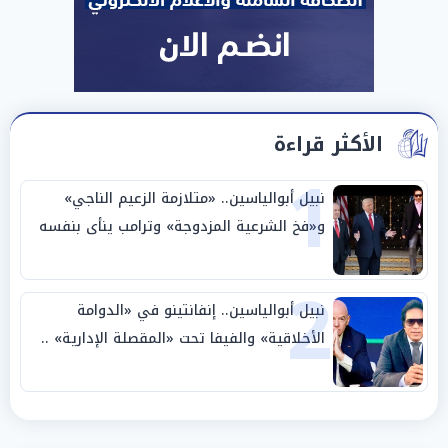
الأكثر قراءة
1
نبيل أبوالياسين.. «متلازمة الزعيم الناجي»
و«فخ الشرعية المزدوجة» وترامب ينأى بنفسه
وحليفه في «ميتم استراتيجي»
2
نبيل أبوالياسين.. إنفانتينو في «الدوامة
الأخلاقية» والفيفا تحت «المقصلة الإدارية» ..
«عبادة العرش وجنازة المصداقية»