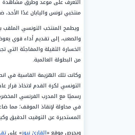
التعرف على موعد وطرق مشاهدة الب
منتخبي تونس واليابان غدًا الأحد، 
ويطمح المنتخب التونسي الملقب بـ 
والصعب، إلى تقديم أداء قوي يعوض 
الخسارة الثقيلة والمفاجئة التي تج
من البطولة العالمية.
وكانت تلك الهزيمة القاسية في انط
التونسي لكرة القدم لاتخاذ قرار عا
رسميًا مع المدرب الفرنسي المخضرم 
في محاولة لإنقاذ الموقف؛ مما ضاع
المستديرة عن التوقيت الدقيق وكيف
ويحرص موقع «
القارئ نيوز
» على
تقد