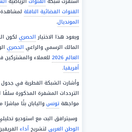
استقرت شبكة
القنوات
الرياضية
الش
القنوات الفضائية الناقلة
لمشاهدة
المونديال
.
ويعود هذا الاختيار
الحصري
المالك الرسمي والراعي
الحصري
الو
العالم 2026
للعملاء والمشتركين ف
أفريقيا
.
وأشارت الشبكة القطرية في جدول ا
الترددات المشفرة المذكورة سلفًا 
مواجهة
تونس
واليابان بثًا مباشرًا
وسيترافق البث مع استوديو تحليلي 
الوطن العربي
لتشريح
أداء
الفريقين 