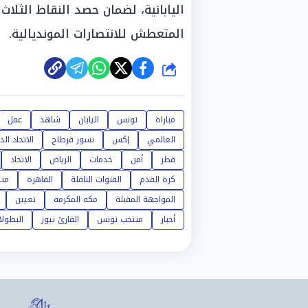
اليابانية، لضمان حصد النقاط الثلاث
المتعطش للانتصارات المونديالية.
شارك
مباراة
تونس
اليابان
شاهد
عمل
العالمي
إكس
نسور قرطاج
الاتحاد ال
قطر
أمن
خدمات
الرياض
الاتحاد
كرة القدم
القنوات الناقلة
القاهرة
من
المواجهة المقبلة
مكه المكرمه
تعيين
أخبار
منتخب تونس
القارئ نيوز
البطول