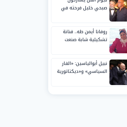
صبحي خليل فرحته في
حفل زفاف ابنته
روفانا أيمن طه.. فنانة
تشكيلية شابة صنعت
اسمها بالإبداع وحصدت
الجوائز منذ الصغر
نبيل أبوالياسين: «الفار
السياسي» و«ديكتاتورية
الميم» يدفنان «نزاهة
الفيفا».. وإقالة
«إنفانتينو» باتت حتمية