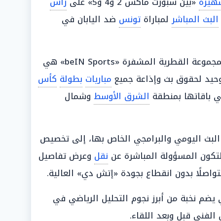
هيرة
«بين سبورت ماكس 2 و4 و5» على
رأس
البث المباشر
لمباراة
تونس
ضد اليابان في
لكون المجموعة القطرية المشفرة «beIN Sports» هي
حيد لحقوق بث وإذاعة جميع
مباريات
بطولة
كأس
ي باقاتها بمنطقة
الشرق الأوسط
وشمال
لبث اليومي والبرامجي الخاص بها، إلى تخصيص
لتكون المسؤولة المباشرة عن
نقل
وعرض تفاصيل
 متواصلًا بدون انقطاع بجودة «إتش دي» العالية.
يضم نخبة من أبرز نجوم التحليل الرياضي في
الفني قبل وبعد اللقاء.