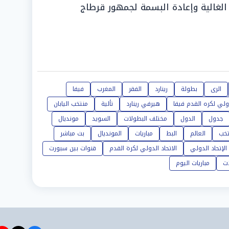
 الغالية وإعادة البسمة لجمهور قرطاج
الرى
بطولة
رينارد
الفقر
المغرب
فيفا
دولي لكره القدم فيفا
هيرفي رينارد
تألية
منتخب اليابان
جدول
الدول
مختلف البطولات
السويد
مونديال
تخب
العالم
البط
مباريات
المونديال
بث مباشر
الإتحاد الدولي
الاتحاد الدولي لكرة القدم
قنوات بين سبورت
ات
مباريات اليوم