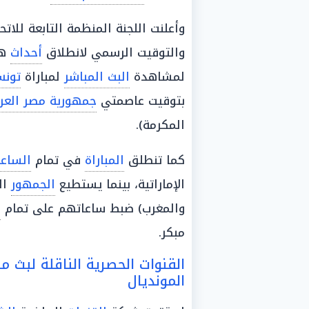
وأعلنت اللجنة المنظمة التابعة للاتح
والتوقيت الرسمي لانطلاق
أحداث
هذ
لمشاهدة
البث المباشر
لمباراة
تون
بتوقيت عاصمتي
جمهورية مصر العرب
المكرمة).
كما تنطلق
المباراة
في تمام
الساع
الإماراتية، بينما يستطيع
الجمهور
ال
والمغرب) ضبط ساعاتهم على تمام
ا
مبكر.
القنوات الحصرية الناقلة لبث 
المونديال