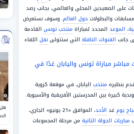
ات على الصعيدين المحلي والعالمي، بجانب رصد
سابقات والبطولات
حول العالم
. وسوف نستعرض
ية
،
الموعد
المحدد لمباراة
منتخب
تونس
القادمة
ى جانب
القنوات الناقلة
التي ستتولى
نقل
اللقاء
باشر مباراة تونس واليابان غدًا في
قدم بنظيره
منتخب
اليابان، في موقعة كروية
ندية كبيرة بين المدرستين الأفريقية والآسيوية.
هل 
اح
يوم
غد
الأحد
، الموافق «21 يونيو» الجاري،
الحق
ب
مباريات
الجولة الثانية
من مرحلة المجموعات