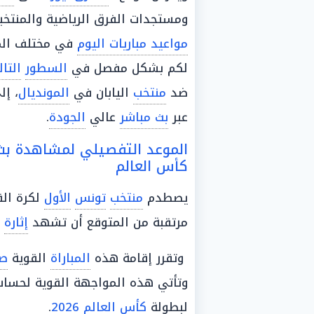
ومستجدات الفرق الرياضية والمنتخب
مواعيد مباريات اليوم
في مختلف الم
لكم بشكل مفصل في
السطور
التال
ضد
منتخب
اليابان في
المونديال
، إل
عبر
بث مباشر
عالي
الجودة
.
الموعد التفصيلي لمشاهدة بث م
كأس العالم
يصطدم
منتخب
تونس
الأول
لكرة ال
مرتقبة من المتوقع أن تشهد
إثارة
و
وتقرر إقامة هذه
المباراة
القوية
صب
وتأتي هذه المواجهة القوية لحسا
لبطولة
كأس العالم 2026
.