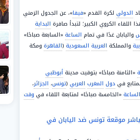
اد
الدولي
لكرة القدم «
فيفا
»، عن الجدول الزمني
ا اللقاء الكروي الكبير؛ لتبدأ صافرة
البداية
س
واليابان غدًا في تمام
الساعة
«السابعة صباحًا»
ية
والمملكة
العربية
السعودية
(
القاهرة
ومكة
ة
«الثامنة صباحًا» بتوقيت مدينة
أبوظبي
متابع في
دول
المغرب
العربي
(
تونس
،
الجزائر
،
لساعة
«الخامسة صباحًا» لمتابعة اللقاء في
وقت
مباشر موقعة تونس ضد اليابان في