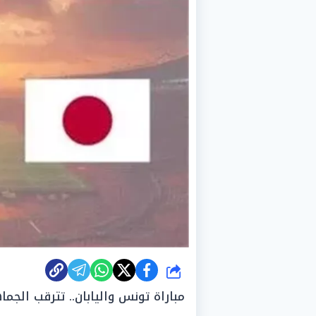
شارك
مباراة تونس واليابان.. تترقب الجم