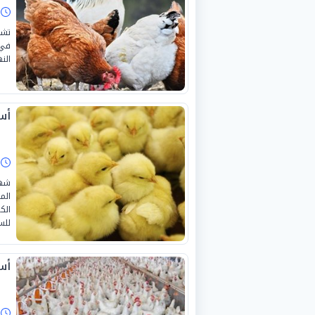
ا
تشه
في 
الن
أسعا
ا
شهد
للس
أسع
ا