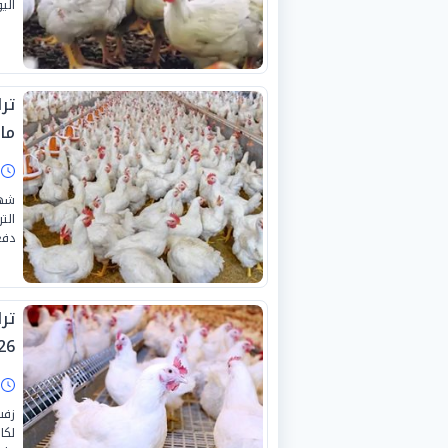
اليوم ال
مار
ا
دفع
26
ا
لكا