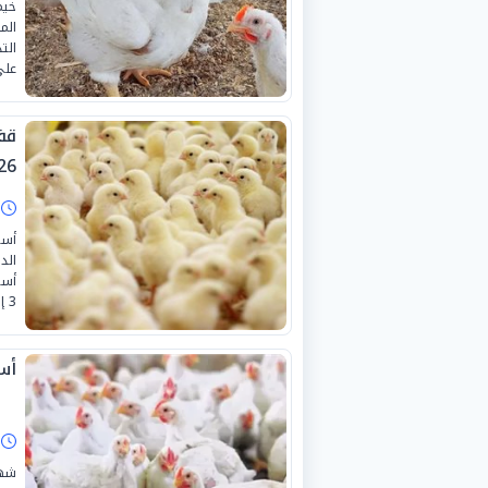
خيم
الت
على
26
ا
أسع
أسع
3 إلى 6 جنيهات دفعة واحدة في معظم الشركات الرائدة.
أسع
ا
شهد