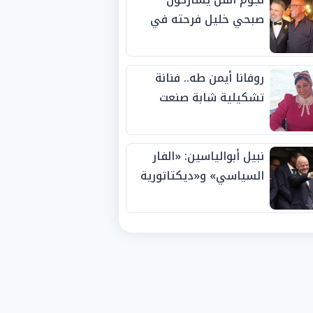
صبحي خليل فرحته في
حفل زفاف ابنته
روفانا أيمن طه.. فنانة
تشكيلية شابة صنعت
اسمها بالإبداع وحصدت
الجوائز منذ الصغر
نبيل أبوالياسين: «الفار
السياسي» و«ديكتاتورية
الميم» يدفنان «نزاهة
الفيفا».. وإقالة
«إنفانتينو» باتت حتمية