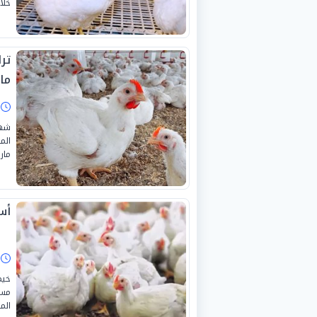
خلا
مار
ا
شهد
مارس 
أسع
ا
خيم
الم