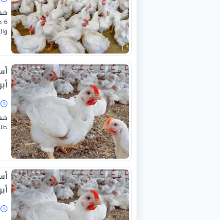
شهد
وال
أبري
ا
حال
أبر
ا