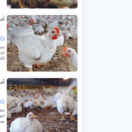
أسع
ا
سجل
الأ
أسع
ا
شهد
مست