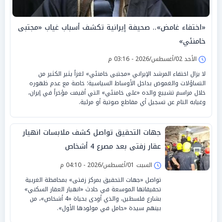
«اختفاء غامض».. صحيفة إيرانية تكشف أسباب غياب «مجتبى
خامنئي»
الأحد 02/أغسطس/2026 - 03:16 م
لا يزال اختفاء المرشد الإيراني «مجتبى خامنئي» لغزاً يثير الكثير من
التساؤلات والغموض بداخل الأوساط السياسية؛ خاصة مع عدم ظهوره
خلال مراسم تشييع والده «على خامنئي» التي أقيمت مؤخراً في إيران،
وغيابه التام عن تسجيل أي مقاطع صوتية أو مرئية.
جهات التحقيق تواصل كشف ملابسات انهيار
عقار زفتى بعد مصرع 4 أشخاص
السبت 01/أغسطس/2026 - 04:10 م
تواصل «جهات التحقيق بمركز زفتى» بمحافظة الغربية
تحقيقاتها الموسعة في حادث «انهيار العقار السكني»
بشارع فلسطين، والذي أودى بحياة «4 أشخاص»، من
بينهم سيدة «حامل في مولودها الأول».