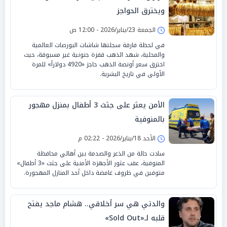
ويخترق الحواجز
الجمعة 23/يناير/2026 - 12:00 ص
في لحظة فارقة سجلتها شاشات البورصات العالمية
والمحلية، شهد الذهب قفزة جنونية غير مسبوقة، حيث
اخترق سعر أونصة الذهب حاجز «4920 دولاراً» للمرة
الأولى في تاريخ البشرية.
الأمن يعثر على جثث 3 أطفال بمنزل مهجور
بالمنوفية
الأحد 18/يناير/2026 - 02:22 م
سادت حالة من الذعر والصدمة بين أهالي محافظة
المنوفية، عقب عثور الأجهزة الأمنية على جثث «3 أطفال»
متوفين في ظروف غامضة داخل أحد المنازل المهجورة.
والدتي هي سر أخلاقي.. هشام ماجد يفتح
قلبه لـ«Sold Out»