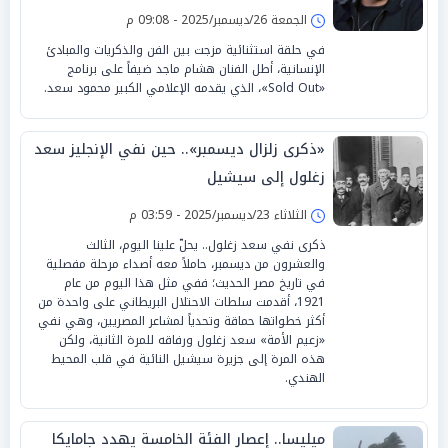
الجمعة 26/ديسمبر/2025 - 09:08 م
في حلقة استثنائية مزجت بين الفن والذكريات والمبادئ
الإنسانية، أطل الفنان هشام ماجد ضيفاً على برنامج
«Sold Out»، الذي يقدمه الإعلامي الكبير محمود سعد.
«ذكرى زلزال ديسمبر».. حين نفي الإنجليز سعد
زغلول إلى سيشيل
الثلاثاء 23/ديسمبر/2025 - 03:59 م
ذكرى نفي سعد زغلول.. يحلّ علينا اليوم، الثالث
والعشرون من ديسمبر، حاملاً معه أصداء مرحلة مفصلية
في تاريخ مصر الحديث؛ ففي مثل هذا اليوم من عام
1921، أقدمت سلطات الاحتلال البريطاني على واحدة من
أكثر خطواتها حماقة وتحدياً لمشاعر المصريين، وهي نفي
«زعيم الأمة» سعد زغلول ورفاقه للمرة الثانية، ولكن
هذه المرة إلى جزيرة سيشيل النائية في قلب المحيط
الهندي.
ميليسا.. إعصار الفئة الخامسة يهدد جامايكا