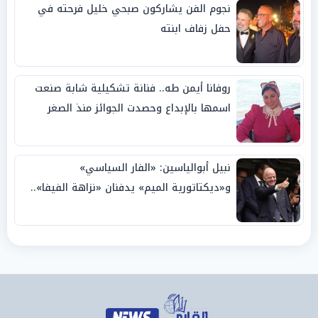
نجوم الفن يشاركون صبحي خليل فرحته في
حفل زفاف ابنته
روفانا أيمن طه.. فنانة تشكيلية شابة صنعت
اسمها بالإبداع وحصدت الجوائز منذ الصغر
نبيل أبوالياسين: «الفار السياسي»
و«ديكتاتورية الميم» يدفنان «نزاهة الفيفا»..
وإقالة «إنفانتينو» باتت حتمية